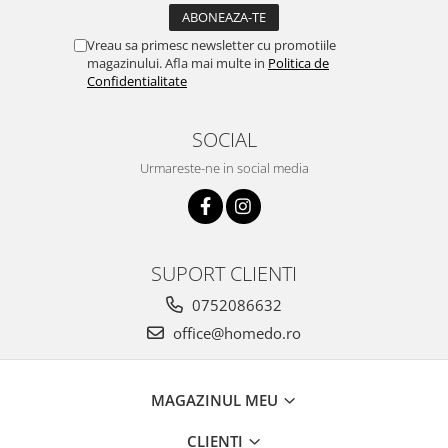
Ustensile cofetarie si patiserie
Vreau sa primesc newsletter cu promotiile
Ramekin
magazinului. Afla mai multe in
Politica de
Tavi si forme prajituri
Confidentialitate
Aparate prajituri
Facalete
SOCIAL
Forme briose
Urmareste-ne in social media
Lumanari tort
Ornare, insiropare si decorare
prajituri
Portionatoare si feliatoare
SUPORT CLIENTI
Posuri si duiuri
0752086632
Raclete patiserie
office@homedo.ro
Suporturi prajituri
Tavi detasabile
Tavi si forme fursecuri
MAGAZINUL MEU
Ustensile antiaderente
Ustensile de masura
CLIENTI