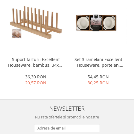
Oale si cratite
Tavi copt
Tigai
Vesela si tacamuri
Boluri
Farfurii
Scurgatoare vase
Set 3 ramekini Excellent
Suport farfurii Excellent
Seturi de tacamuri
Houseware, portelan,
Houseware, bambus, 34x12
Suporturi pentru tacamuri
13x10x4 cm, 130 ml, rotund
cm, maro
54,45 RON
36,30 RON
Cani
30,25 RON
20,57 RON
Cesti
Pahare
Scrumiere
NEWSLETTER
Seturi vesela
Nu rata ofertele si promotiile noastre
Suporturi farfurii
Suporturi pahare, cesti, cani
Untiere