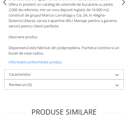
Ofera in prezent un catalog de ustensile de bucatarie cu peste
Strecuratori
2.000 de referinte, intr-un nou depozit logistic de 16.000 m2,
Tocatoare de bucatarie
construit de grupul Marcos Larrañaga y Cia, SA, in Alegria-
Dulantzi (Alava), caruia ii apartine IBILI Menaje, pentru a garanta
Adaptor plita
servicii pentru clienti perfecte.
Aprinzatoare aragaz
Arzatoare
Descriere produs
Cantare de bucatarie
Dispenserul este fabricat din polipropilena. Pachetul contine si un
Dispesere detergent
buret de vase cadou.
Mixere
Informatii conformitate produs
Odorizant frigider
Pensule bucatarie
Caracteristici
Prosoape bucatarie
Review-uri
(0)
Seturi cutite
Ustensile de masurat
Ustensile fragezire carne
PRODUSE SIMILARE
Ustensile gatire la aburi
Vase pentru gatit
Capace pentru vase