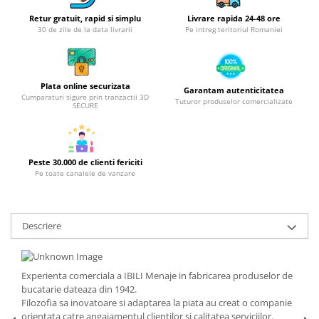
Obiecte mobilier
Retur gratuit, rapid si simplu
Livrare rapida 24-48 ore
Accesorii mobilier
30 de zile de la data livrarii
Pe intreg teritoriul Romaniei
Dulapuri
Etajere
Rafturi
Plata online securizata
Garantam autenticitatea
Ustensile pentru gatit
Cumparaturi sigure prin tranzactii 3D
Tuturor produselor comercializate
SECURE
Ascutitori cutite
Cutite
Decojitoare fructe si legume
Peste 30.000 de clienti fericiti
Foarfece alimentare
Pe toate canalele de vanzare
Mojare
Perii si bureti
Descriere
Polonice, clesti, spatule, linguri
Prese, tocatoare si feliatoare
alimente
Experienta comerciala a IBILI Menaje in fabricarea produselor de
Razatori
bucatarie dateaza din 1942.
Seturi ustensile bucatarie
Filozofia sa inovatoare si adaptarea la piata au creat o companie
orientata catre angajamentul clientilor si calitatea serviciilor.
Site