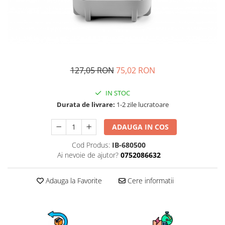
Fructiere si cosuri
Rafturi
Ceasuri decorative
Rucsacuri
Naproane si capace acoperire
Suporturi
Covorase intrare
alimente
Suporturi si rame fotografii
Oliviere si solnite
Odorizante
Platouri servire
Odorizante auto
Suporturi oale
127,05 RON
75,02 RON
Odorizante camera
Tavi servire
Seturi desen
Seturi servire tapas
IN STOC
Durata de livrare:
1-2 zile lucratoare
Sosiere
Suport servetele
ADAUGA IN COS
Depozitare alimente
Cod Produs:
IB-680500
Caserole
Ai nevoie de ajutor?
0752086632
Cutii Alimentare
Cutii pentru paine
Adauga la Favorite
Cere informatii
Recipiente si borcane
Organizatoare frigider
Recipiente condimente