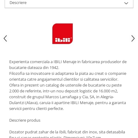
Descriere
Strecuratori
Tocatoare de bucatarie
Adaptor plita
Aprinzatoare aragaz
Arzatoare
Cantare de bucatarie
Dispesere detergent
Experienta comerciala a IBILI Menaje in fabricarea produselor de
Mixere
bucatarie dateaza din 1942.
Odorizant frigider
Filozofia sa inovatoare si adaptarea la piata au creat o companie
orientata catre angajamentul clientilor si calitatea serviciilor.
Pensule bucatarie
Ofera in prezent un catalog de ustensile de bucatarie cu peste
Prosoape bucatarie
2.000 de referinte, intr-un nou depozit logistic de 16.000 m2,
Seturi cutite
construit de grupul Marcos Larrañaga y Cia, SA, in Alegria-
Dulantzi (Alava), caruia ii apartine IBILI Menaje, pentru a garanta
Ustensile de masurat
servicii pentru clienti perfecte.
Ustensile fragezire carne
Ustensile gatire la aburi
Descriere produs
Vase pentru gatit
Dozator pudrat zahar de la Ibili, fabricat din inox, sita detasabila
Capace pentru vase
fina si capac protectie plastic. Dimensiuni: 10x7 cm.