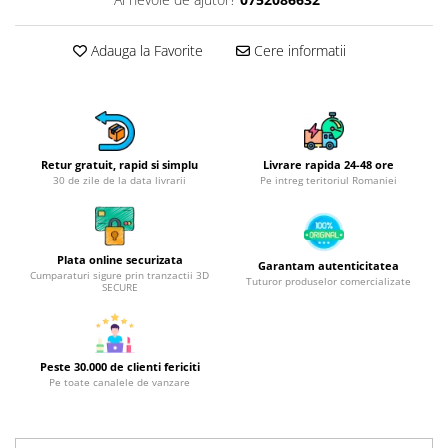
Obiecte mobilier
Accesorii mobilier
Adauga la Favorite
Cere informatii
Dulapuri
Etajere
Rafturi
Ustensile pentru gatit
Ascutitori cutite
Retur gratuit, rapid si simplu
Livrare rapida 24-48 ore
30 de zile de la data livrarii
Pe intreg teritoriul Romaniei
Cutite
Decojitoare fructe si legume
Foarfece alimentare
Plata online securizata
Garantam autenticitatea
Mojare
Cumparaturi sigure prin tranzactii 3D
Tuturor produselor comercializate
SECURE
Perii si bureti
Polonice, clesti, spatule, linguri
Prese, tocatoare si feliatoare
alimente
Peste 30.000 de clienti fericiti
Pe toate canalele de vanzare
Razatori
Seturi ustensile bucatarie
Site