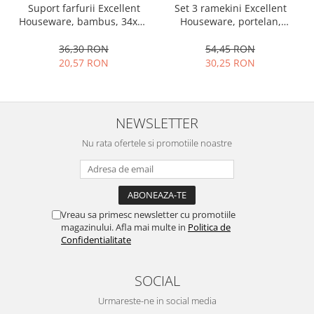
Set 3 ramekini Excellent
Suport farfurii Excellent
Ustensile cofetarie si patiserie
Houseware, portelan,
Houseware, bambus, 34x12
13x10x4 cm, 130 ml, rotund
cm, maro
Ramekin
54,45 RON
36,30 RON
Tavi si forme prajituri
30,25 RON
20,57 RON
Aparate prajituri
Facalete
Forme briose
NEWSLETTER
Lumanari tort
Nu rata ofertele si promotiile noastre
Ornare, insiropare si decorare
prajituri
Portionatoare si feliatoare
Posuri si duiuri
Vreau sa primesc newsletter cu promotiile
Raclete patiserie
magazinului. Afla mai multe in
Politica de
Suporturi prajituri
Confidentialitate
Tavi detasabile
Tavi si forme fursecuri
SOCIAL
Ustensile antiaderente
Urmareste-ne in social media
Ustensile de masura