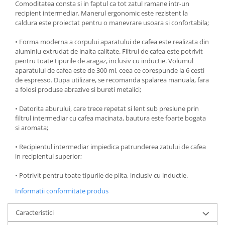
Comoditatea consta si in faptul ca tot zatul ramane intr-un
Ustensile cofetarie si patiserie
recipient intermediar. Manerul ergonomic este rezistent la
caldura este proiectat pentru o manevrare usoara si confortabila;
Ramekin
Tavi si forme prajituri
• Forma moderna a corpului aparatului de cafea este realizata din
aluminiu extrudat de inalta calitate. Filtrul de cafea este potrivit
Aparate prajituri
pentru toate tipurile de aragaz, inclusiv cu inductie. Volumul
Facalete
aparatului de cafea este de 300 ml, ceea ce corespunde la 6 cesti
Forme briose
de espresso. Dupa utilizare, se recomanda spalarea manuala, fara
a folosi produse abrazive si bureti metalici;
Lumanari tort
Ornare, insiropare si decorare
• Datorita aburului, care trece repetat si lent sub presiune prin
prajituri
filtrul intermediar cu cafea macinata, bautura este foarte bogata
si aromata;
Portionatoare si feliatoare
Posuri si duiuri
• Recipientul intermediar impiedica patrunderea zatului de cafea
Raclete patiserie
in recipientul superior;
Suporturi prajituri
• Potrivit pentru toate tipurile de plita, inclusiv cu inductie.
Tavi detasabile
Informatii conformitate produs
Tavi si forme fursecuri
Ustensile antiaderente
Caracteristici
Ustensile de masura