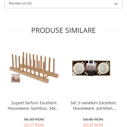
Review-uri
(0)
PRODUSE SIMILARE
Set 3 ramekini Excellent
Suport farfurii Excellent
Houseware, portelan,
Houseware, bambus, 34x12
13x10x4 cm, 130 ml, rotund
cm, maro
54,45 RON
36,30 RON
30,25 RON
20,57 RON