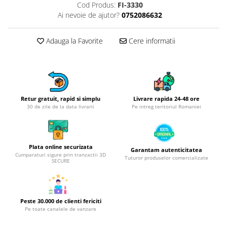
Obiecte mobilier
Cod Produs:
FI-3330
Ai nevoie de ajutor?
0752086632
Accesorii mobilier
Dulapuri
Adauga la Favorite
Cere informatii
Etajere
Rafturi
Ustensile pentru gatit
Ascutitori cutite
Cutite
Retur gratuit, rapid si simplu
Livrare rapida 24-48 ore
30 de zile de la data livrarii
Pe intreg teritoriul Romaniei
Decojitoare fructe si legume
Foarfece alimentare
Mojare
Plata online securizata
Perii si bureti
Garantam autenticitatea
Cumparaturi sigure prin tranzactii 3D
Tuturor produselor comercializate
SECURE
Polonice, clesti, spatule, linguri
Prese, tocatoare si feliatoare
alimente
Razatori
Peste 30.000 de clienti fericiti
Pe toate canalele de vanzare
Seturi ustensile bucatarie
Site