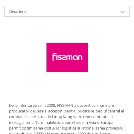
Strecuratori
Descriere
Tocatoare de bucatarie
Adaptor plita
Aprinzatoare aragaz
Arzatoare
Cantare de bucatarie
Dispesere detergent
Mixere
Odorizant frigider
Pensule bucatarie
Prosoape bucatarie
Seturi cutite
Ustensile de masurat
De la infiintarea sa in 2008, FISSMAN a devenit cel mai mare
Ustensile fragezire carne
producator de vase si accesorii pentru bucatarie. Sediul central al
Ustensile gatire la aburi
companiei este situat in Hong Kong si are reprezentante in
intreaga lume. Terminalele de depozitare din Asia si Europa
Vase pentru gatit
permit optimizarea costurilor logistice si rationalizarea procesului
Capace pentru vase
de productie. FISSMAN produce peste 3000 de produse de