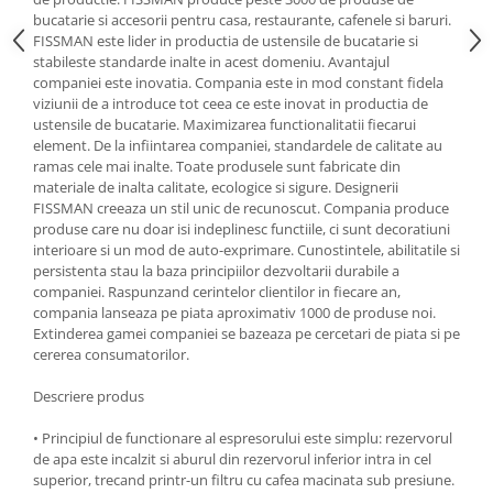
bucatarie si accesorii pentru casa, restaurante, cafenele si baruri.
Oale si cratite
FISSMAN este lider in productia de ustensile de bucatarie si
Tavi copt
stabileste standarde inalte in acest domeniu. Avantajul
Tigai
companiei este inovatia. Compania este in mod constant fidela
viziunii de a introduce tot ceea ce este inovat in productia de
Vesela si tacamuri
ustensile de bucatarie. Maximizarea functionalitatii fiecarui
Boluri
element. De la infiintarea companiei, standardele de calitate au
ramas cele mai inalte. Toate produsele sunt fabricate din
Farfurii
materiale de inalta calitate, ecologice si sigure. Designerii
Scurgatoare vase
FISSMAN creeaza un stil unic de recunoscut. Compania produce
produse care nu doar isi indeplinesc functiile, ci sunt decoratiuni
Seturi de tacamuri
interioare si un mod de auto-exprimare. Cunostintele, abilitatile si
Suporturi pentru tacamuri
persistenta stau la baza principiilor dezvoltarii durabile a
Cani
companiei. Raspunzand cerintelor clientilor in fiecare an,
compania lanseaza pe piata aproximativ 1000 de produse noi.
Cesti
Extinderea gamei companiei se bazeaza pe cercetari de piata si pe
Pahare
cererea consumatorilor.
Scrumiere
Descriere produs
Seturi vesela
Suporturi farfurii
• Principiul de functionare al espresorului este simplu: rezervorul
de apa este incalzit si aburul din rezervorul inferior intra in cel
Suporturi pahare, cesti, cani
superior, trecand printr-un filtru cu cafea macinata sub presiune.
Untiere