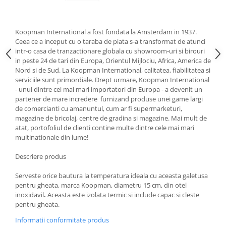
Strecuratori
Tocatoare de bucatarie
Koopman International a fost fondata la Amsterdam in 1937.
Adaptor plita
Ceea ce a inceput cu o taraba de piata s-a transformat de atunci
intr-o casa de tranzactionare globala cu showroom-uri si birouri
Aprinzatoare aragaz
in peste 24 de tari din Europa, Orientul Mijlociu, Africa, America de
Arzatoare
Nord si de Sud. La Koopman International, calitatea, fiabilitatea si
Cantare de bucatarie
serviciile sunt primordiale. Drept urmare, Koopman International
- unul dintre cei mai mari importatori din Europa - a devenit un
Dispesere detergent
partener de mare incredere furnizand produse unei game largi
Mixere
de comercianti cu amanuntul, cum ar fi supermarketuri,
Odorizant frigider
magazine de bricolaj, centre de gradina si magazine. Mai mult de
atat, portofoliul de clienti contine multe dintre cele mai mari
Pensule bucatarie
multinationale din lume!
Prosoape bucatarie
Seturi cutite
Descriere produs
Ustensile de masurat
Serveste orice bautura la temperatura ideala cu aceasta galetusa
Ustensile fragezire carne
pentru gheata, marca Koopman, diametru
15 cm, din otel
inoxidavil
.
Aceasta este izolata termic si include capac si cleste
Ustensile gatire la aburi
pentru gheata.
Vase pentru gatit
Informatii conformitate produs
Capace pentru vase