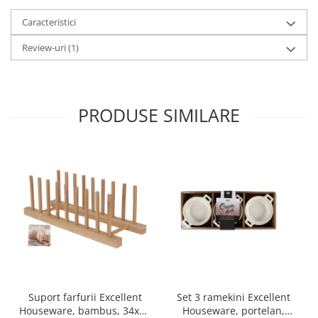
Oale si cratite
Caracteristici
Tavi copt
Review-uri
(1)
Tigai
Vesela si tacamuri
Boluri
PRODUSE SIMILARE
Farfurii
Scurgatoare vase
Seturi de tacamuri
Suporturi pentru tacamuri
Cani
Cesti
Pahare
Scrumiere
Seturi vesela
Suporturi farfurii
Set 3 ramekini Excellent
Suport farfurii Excellent
Suporturi pahare, cesti, cani
Houseware, portelan,
Houseware, bambus, 34x12
Untiere