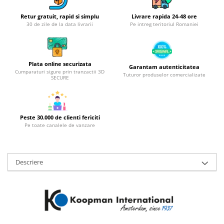
Obiecte mobilier
Accesorii mobilier
Retur gratuit, rapid si simplu
Livrare rapida 24-48 ore
30 de zile de la data livrarii
Pe intreg teritoriul Romaniei
Dulapuri
Etajere
Rafturi
Plata online securizata
Garantam autenticitatea
Ustensile pentru gatit
Cumparaturi sigure prin tranzactii 3D
Tuturor produselor comercializate
SECURE
Ascutitori cutite
Cutite
Decojitoare fructe si legume
Peste 30.000 de clienti fericiti
Foarfece alimentare
Pe toate canalele de vanzare
Mojare
Perii si bureti
Polonice, clesti, spatule, linguri
Descriere
Prese, tocatoare si feliatoare
alimente
Razatori
Seturi ustensile bucatarie
Site