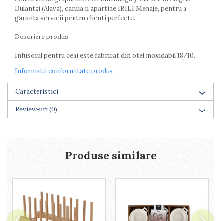
Farfurii
Dulantzi (Alava), caruia ii apartine IBILI Menaje, pentru a
garanta servicii pentru clienti perfecte.
Scurgatoare vase
Seturi de tacamuri
Descriere produs
Suporturi pentru tacamuri
Cani
Infusorul pentru ceai este fabricat din otel inoxidabil 18/10.
Cesti
Informatii conformitate produs
Pahare
Scrumiere
Caracteristici
Seturi vesela
Review-uri
(0)
Suporturi farfurii
Suporturi pahare, cesti, cani
Untiere
Ustensile cofetarie si patiserie
Produse similare
Ramekin
Tavi si forme prajituri
Aparate prajituri
Facalete
Forme briose