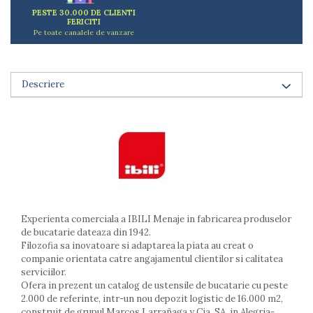
Arzatoare
PESTE 30.000 DE CLIENTI
FERICITI
Cantare de bucatarie
Pe toate canalele de vanzare
Dispesere detergent
Mixere
Odorizant frigider
Descriere
Pensule bucatarie
Prosoape bucatarie
Seturi cutite
Ustensile de masurat
Ustensile fragezire carne
Ustensile gatire la aburi
Vase pentru gatit
Capace pentru vase
Experienta comerciala a IBILI Menaje in fabricarea produselor
de bucatarie dateaza din 1942.
Oale si cratite
Filozofia sa inovatoare si adaptarea la piata au creat o
Tavi copt
companie orientata catre angajamentul clientilor si calitatea
Tigai
serviciilor.
Vesela si tacamuri
Ofera in prezent un catalog de ustensile de bucatarie cu peste
2.000 de referinte, intr-un nou depozit logistic de 16.000 m2,
Boluri
construit de grupul Marcos Larrañaga y Cia, SA, in Alegria-