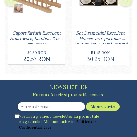
Lumanari tort
Ornare, insiropare si decorare
prajituri
Portionatoare si feliatoare
Posuri si duiuri
Set 3 ramekini Excellent
Suport farfurii Excellent
Raclete patiserie
Houseware, portelan,
Houseware, bambus, 34x12
Suporturi prajituri
13x10x4 cm, 130 ml, rotund
cm, maro
Tavi detasabile
54,45 RON
36,30 RON
30,25 RON
20,57 RON
Tavi si forme fursecuri
Ustensile antiaderente
Ustensile de masura
NEWSLETTER
Nu rata ofertele si promotiile noastre
Vreau sa primesc newsletter cu promotiile
magazinului. Afla mai multe in
Politica de
Confidentialitate