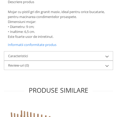
Descriere produs
Oale si cratite
Mojar cu pistil gri din granit masiv, ideal pentru orice bucatarie,
Tavi copt
pentru macinarea condimentelor proaspete.
Tigai
Dimensiuni mojar:
Vesela si tacamuri
• Diametru: 9 cm;
• Inaltime: 6,5 cm.
Boluri
Este foarte usor de intretinut.
Farfurii
Informatii conformitate produs
Scurgatoare vase
Seturi de tacamuri
Caracteristici
Suporturi pentru tacamuri
Review-uri
(0)
Cani
Cesti
Pahare
PRODUSE SIMILARE
Scrumiere
Seturi vesela
Suporturi farfurii
Suporturi pahare, cesti, cani
Untiere