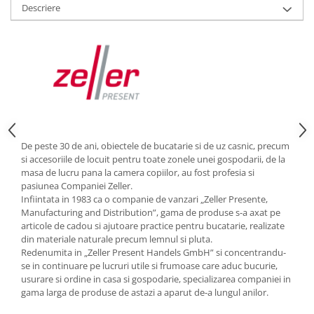
Descriere
Strecuratori
Tocatoare de bucatarie
Adaptor plita
Aprinzatoare aragaz
Arzatoare
Cantare de bucatarie
Dispesere detergent
Mixere
De peste 30 de ani, obiectele de bucatarie si de uz casnic, precum
si accesoriile de locuit pentru toate zonele unei gospodarii, de la
Odorizant frigider
masa de lucru pana la camera copiilor, au fost profesia si
Pensule bucatarie
pasiunea Companiei Zeller.
Infiintata in 1983 ca o companie de vanzari „Zeller Presente,
Prosoape bucatarie
Manufacturing and Distribution”, gama de produse s-a axat pe
Seturi cutite
articole de cadou si ajutoare practice pentru bucatarie, realizate
Ustensile de masurat
din materiale naturale precum lemnul si pluta.
Redenumita in „Zeller Present Handels GmbH” si concentrandu-
Ustensile fragezire carne
se in continuare pe lucruri utile si frumoase care aduc bucurie,
Ustensile gatire la aburi
usurare si ordine in casa si gospodarie, specializarea companiei in
Vase pentru gatit
gama larga de produse de astazi a aparut de-a lungul anilor.
Capace pentru vase