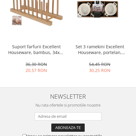
Ustensile cofetarie si patiserie
Ramekin
Tavi si forme prajituri
Aparate prajituri
Facalete
Set 3 ramekini Excellent
Suport farfurii Excellent
Forme briose
Houseware, portelan,
Houseware, bambus, 34x12
Lumanari tort
13x10x4 cm, 130 ml, rotund
cm, maro
Ornare, insiropare si decorare
54,45 RON
36,30 RON
prajituri
30,25 RON
20,57 RON
Portionatoare si feliatoare
Posuri si duiuri
Raclete patiserie
NEWSLETTER
Suporturi prajituri
Nu rata ofertele si promotiile noastre
Tavi detasabile
Tavi si forme fursecuri
Ustensile antiaderente
Ustensile de masura
Vreau sa primesc newsletter cu promotiile