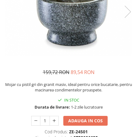
Fructiere si cosuri
Rafturi
Ceasuri decorative
Rucsacuri
Naproane si capace acoperire
Suporturi
Covorase intrare
alimente
Suporturi si rame fotografii
Oliviere si solnite
Odorizante
Platouri servire
Odorizante auto
Suporturi oale
Odorizante camera
Tavi servire
Seturi desen
Seturi servire tapas
Sosiere
159,72 RON
89,54 RON
Suport servetele
Depozitare alimente
Mojar cu pistil gri din granit masiv, ideal pentru orice bucatarie, pentru
Caserole
macinarea condimentelor proaspete.
Cutii Alimentare
IN STOC
Cutii pentru paine
Durata de livrare:
1-2 zile lucratoare
Recipiente si borcane
ADAUGA IN COS
Organizatoare frigider
Recipiente condimente
Cod Produs:
ZE-24501