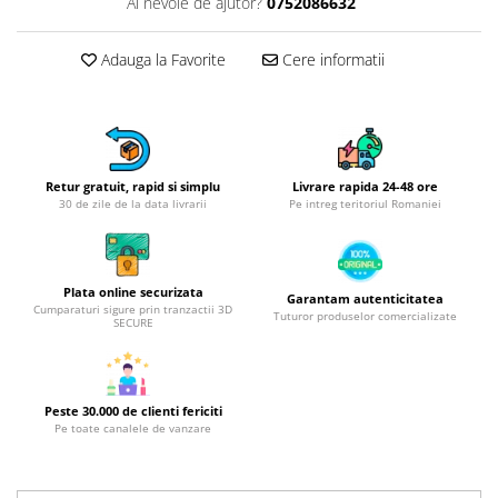
Obiecte mobilier
Ai nevoie de ajutor?
0752086632
Accesorii mobilier
Adauga la Favorite
Cere informatii
Dulapuri
Etajere
Rafturi
Ustensile pentru gatit
Ascutitori cutite
Retur gratuit, rapid si simplu
Livrare rapida 24-48 ore
30 de zile de la data livrarii
Pe intreg teritoriul Romaniei
Cutite
Decojitoare fructe si legume
Foarfece alimentare
Plata online securizata
Garantam autenticitatea
Mojare
Cumparaturi sigure prin tranzactii 3D
Tuturor produselor comercializate
SECURE
Perii si bureti
Polonice, clesti, spatule, linguri
Prese, tocatoare si feliatoare
alimente
Peste 30.000 de clienti fericiti
Pe toate canalele de vanzare
Razatori
Seturi ustensile bucatarie
Site