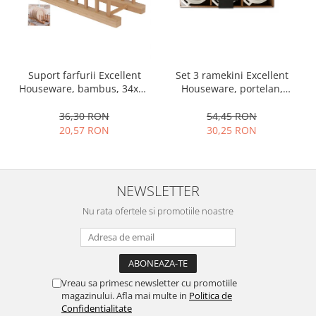
Ustensile cofetarie si patiserie
Ramekin
Tavi si forme prajituri
Aparate prajituri
Set 3 ramekini Excellent
Suport farfurii Excellent
Houseware, portelan,
Houseware, bambus, 34x12
Facalete
13x10x4 cm, 130 ml, rotund
cm, maro
Forme briose
54,45 RON
36,30 RON
Lumanari tort
30,25 RON
20,57 RON
Ornare, insiropare si decorare
prajituri
Portionatoare si feliatoare
NEWSLETTER
Posuri si duiuri
Nu rata ofertele si promotiile noastre
Raclete patiserie
Suporturi prajituri
Tavi detasabile
Tavi si forme fursecuri
Vreau sa primesc newsletter cu promotiile
Ustensile antiaderente
magazinului. Afla mai multe in
Politica de
Ustensile de masura
Confidentialitate