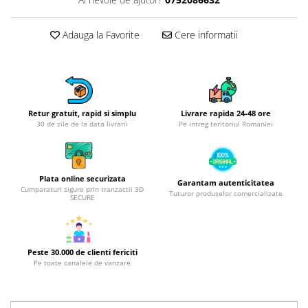
Obiecte mobilier
Accesorii mobilier
Adauga la Favorite
Cere informatii
Dulapuri
Etajere
Rafturi
Ustensile pentru gatit
Ascutitori cutite
Retur gratuit, rapid si simplu
Livrare rapida 24-48 ore
30 de zile de la data livrarii
Pe intreg teritoriul Romaniei
Cutite
Decojitoare fructe si legume
Foarfece alimentare
Plata online securizata
Garantam autenticitatea
Mojare
Cumparaturi sigure prin tranzactii 3D
Tuturor produselor comercializate
SECURE
Perii si bureti
Polonice, clesti, spatule, linguri
Prese, tocatoare si feliatoare
alimente
Peste 30.000 de clienti fericiti
Pe toate canalele de vanzare
Razatori
Seturi ustensile bucatarie
Site