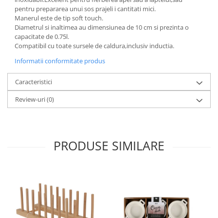
pentru prepararea unui sos prajeli i cantitati mici.
Oale si cratite
Manerul este de tip soft touch.
Tavi copt
Diametrul si inaltimea au dimensiunea de 10 cm si prezinta o
capacitate de 0.75l.
Tigai
Compatibil cu toate sursele de caldura,inclusiv inductia.
Vesela si tacamuri
Informatii conformitate produs
Boluri
Farfurii
Caracteristici
Scurgatoare vase
Review-uri
(0)
Seturi de tacamuri
Suporturi pentru tacamuri
Cani
Cesti
PRODUSE SIMILARE
Pahare
Scrumiere
Seturi vesela
Suporturi farfurii
Suporturi pahare, cesti, cani
Untiere