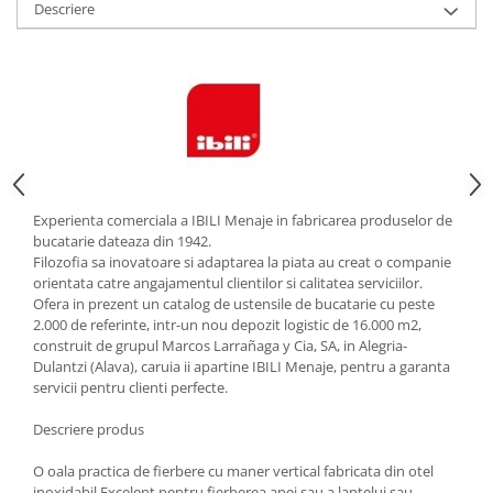
Descriere
Strecuratori
Tocatoare de bucatarie
Adaptor plita
Aprinzatoare aragaz
Arzatoare
Cantare de bucatarie
Dispesere detergent
Experienta comerciala a IBILI Menaje in fabricarea produselor de
Mixere
bucatarie dateaza din 1942.
Odorizant frigider
Filozofia sa inovatoare si adaptarea la piata au creat o companie
orientata catre angajamentul clientilor si calitatea serviciilor.
Pensule bucatarie
Ofera in prezent un catalog de ustensile de bucatarie cu peste
Prosoape bucatarie
2.000 de referinte, intr-un nou depozit logistic de 16.000 m2,
Seturi cutite
construit de grupul Marcos Larrañaga y Cia, SA, in Alegria-
Dulantzi (Alava), caruia ii apartine IBILI Menaje, pentru a garanta
Ustensile de masurat
servicii pentru clienti perfecte.
Ustensile fragezire carne
Ustensile gatire la aburi
Descriere produs
Vase pentru gatit
O oala practica de fierbere cu maner vertical fabricata din otel
Capace pentru vase
inoxidabil.Excelent pentru fierberea apei sau a laptelui,sau