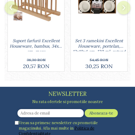
Lumanari tort
Ornare, insiropare si decorare
prajituri
Portionatoare si feliatoare
Posuri si duiuri
Raclete patiserie
Set 3 ramekini Excellent
Suport farfurii Excellent
Suporturi prajituri
Houseware, portelan,
Houseware, bambus, 34x12
Tavi detasabile
13x10x4 cm, 130 ml, rotund
cm, maro
Tavi si forme fursecuri
54,45 RON
36,30 RON
Ustensile antiaderente
30,25 RON
20,57 RON
Ustensile de masura
NEWSLETTER
Nu rata ofertele si promotiile noastre
Vreau sa primesc newsletter cu promotiile
magazinului. Afla mai multe in
Politica de
Confidentialitate