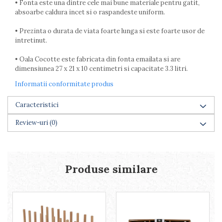
• Fonta este una dintre cele mai bune materiale pentru gatit,
Farfurii
absoarbe caldura incet si o raspandeste uniform.
Scurgatoare vase
Seturi de tacamuri
• Prezinta o durata de viata foarte lunga si este foarte usor de
intretinut.
Suporturi pentru tacamuri
Cani
• Oala Cocotte este fabricata din fonta emailata si are
Cesti
dimensiunea 27 x 21 x 10 centimetri si capacitate 3.3 litri.
Pahare
Informatii conformitate produs
Scrumiere
Seturi vesela
Caracteristici
Suporturi farfurii
Review-uri
(0)
Suporturi pahare, cesti, cani
Untiere
Ustensile cofetarie si patiserie
Ramekin
Produse similare
Tavi si forme prajituri
Aparate prajituri
Facalete
Forme briose