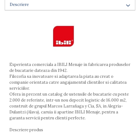
Descriere
Arzatoare
Cantare de bucatarie
Dispesere detergent
Mixere
Odorizant frigider
Pensule bucatarie
Prosoape bucatarie
Seturi cutite
Experienta comerciala a IBILI Menaje in fabricarea produselor
Ustensile de masurat
de bucatarie dateaza din 1942.
Ustensile fragezire carne
Filozofia sa inovatoare si adaptarea la piata au creat o
Ustensile gatire la aburi
companie orientata catre angajamentul clientilor si calitatea
Vase pentru gatit
serviciilor.
Ofera in prezent un catalog de ustensile de bucatarie cu peste
Capace pentru vase
2.000 de referinte, intr-un nou depozit logistic de 16.000 m2,
Oale si cratite
construit de grupul Marcos Larrañaga y Cia, SA, in Alegria-
Tavi copt
Dulantzi (Alava), caruia ii apartine IBILI Menaje, pentru a
garanta servicii pentru clienti perfecte.
Tigai
Vesela si tacamuri
Descriere produs
Boluri