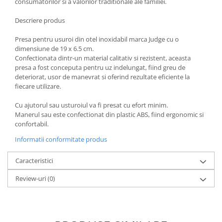
consumatorilor si a valorilor traditionale ale familiei.
Oale si cratite
Descriere produs
Tavi copt
Tigai
Presa pentru usuroi din otel inoxidabil marca Judge cu o
dimensiune de 19 x 6.5 cm.
Vesela si tacamuri
Confectionata dintr-un material calitativ si rezistent, aceasta
Boluri
presa a fost conceputa pentru uz indelungat, fiind greu de
deteriorat, usor de manevrat si oferind rezultate eficiente la
Farfurii
fiecare utilizare.
Scurgatoare vase
Seturi de tacamuri
Cu ajutorul sau usturoiul va fi presat cu efort minim.
Manerul sau este confectionat din plastic ABS, fiind ergonomic si
Suporturi pentru tacamuri
confortabil.
Cani
Informatii conformitate produs
Cesti
Pahare
Caracteristici
Scrumiere
Review-uri
(0)
Seturi vesela
Suporturi farfurii
Suporturi pahare, cesti, cani
Untiere