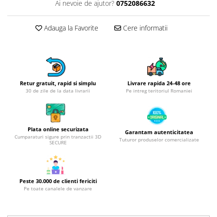
Obiecte mobilier
Ai nevoie de ajutor?
0752086632
Accesorii mobilier
Dulapuri
Adauga la Favorite
Cere informatii
Etajere
Rafturi
Ustensile pentru gatit
Ascutitori cutite
Retur gratuit, rapid si simplu
Livrare rapida 24-48 ore
30 de zile de la data livrarii
Pe intreg teritoriul Romaniei
Cutite
Decojitoare fructe si legume
Foarfece alimentare
Plata online securizata
Mojare
Garantam autenticitatea
Cumparaturi sigure prin tranzactii 3D
Tuturor produselor comercializate
Perii si bureti
SECURE
Polonice, clesti, spatule, linguri
Prese, tocatoare si feliatoare
alimente
Peste 30.000 de clienti fericiti
Pe toate canalele de vanzare
Razatori
Seturi ustensile bucatarie
Site