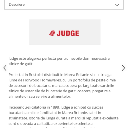
Descriere
Strecuratori
Tocatoare de bucatarie
Adaptor plita
Aprinzatoare aragaz
Arzatoare
Cantare de bucatarie
Dispesere detergent
Judge este alegerea perfecta pentru nevoile dumneavoastra
Mixere
zilnice de gatit.
Odorizant frigider
Pensule bucatarie
Proiectat in Bristol si distribuit in Marea Britanie si in intreaga
lume de Horwood Homewares, cu un portofoliu de peste o mie
Prosoape bucatarie
de accesorii de bucatarie, marca acopera pe larg toate sarcinile
Seturi cutite
zilnice de ustensile de bucatarie de gatit, coacere, pregatire a
Ustensile de masurat
alimentelor sau servire a alimentelor.
Ustensile fragezire carne
Incepandu-si calatoria in 1898, Judge a echipat cu succes
Ustensile gatire la aburi
bucataria a mii de familii atat in ​​Marea Britanie, cat si in
strainatate. Istoria de lunga durata a marcii si reputatia excelenta
Vase pentru gatit
sunt o dovada a calitatii, a experientei excelente a
Capace pentru vase