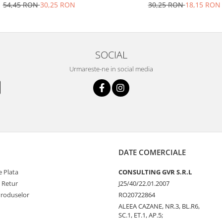
54,45 RON
30,25 RON
30,25 RON
18,15 RON
SOCIAL
Urmareste-ne in social media
DATE COMERCIALE
 Plata
CONSULTING GVR S.R.L
e Retur
J25/40/22.01.2007
Produselor
RO20722864
ALEEA CAZANE, NR.3, BL.R6,
SC.1, ET.1, AP.5;