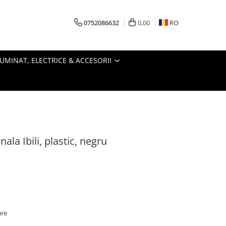
0752086632
0,00
RO
LUMINAT, ELECTRICE & ACCESORII
ala Ibili, plastic, negru
are