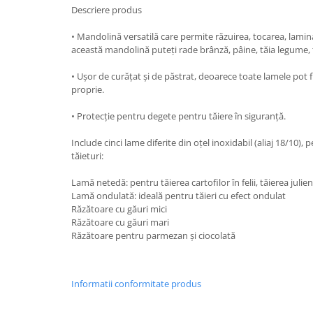
Descriere produs
Strecuratori
Tocatoare de bucatarie
• Mandolină versatilă care permite răzuirea, tocarea, lamina
această mandolină puteți rade brânză, pâine, tăia legume, tăi
Adaptor plita
Aprinzatoare aragaz
• Ușor de curățat și de păstrat, deoarece toate lamele pot 
Arzatoare
proprie.
Cantare de bucatarie
• Protecție pentru degete pentru tăiere în siguranță.
Dispesere detergent
Include cinci lame diferite din oțel inoxidabil (aliaj 18/10), p
Mixere
tăieturi:
Odorizant frigider
Pensule bucatarie
Lamă netedă: pentru tăierea cartofilor în felii, tăierea julienn
Lamă ondulată: ideală pentru tăieri cu efect ondulat
Prosoape bucatarie
Răzătoare cu găuri mici
Seturi cutite
Răzătoare cu găuri mari
Ustensile de masurat
Răzătoare pentru parmezan și ciocolată
Ustensile fragezire carne
Ustensile gatire la aburi
Informatii conformitate produs
Vase pentru gatit
Capace pentru vase