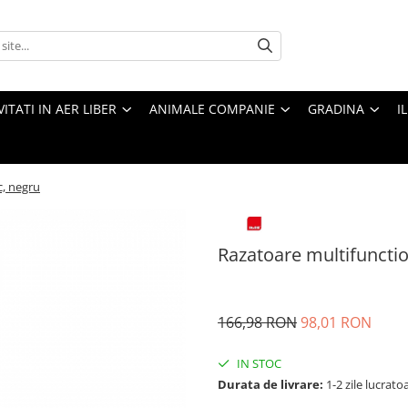
VITATI IN AER LIBER
ANIMALE COMPANIE
GRADINA
I
c, negru
Razatoare multifunction
166,98 RON
98,01 RON
IN STOC
Durata de livrare:
1-2 zile lucrato