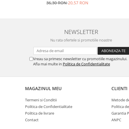
36,30 RON
20,57 RON
Ustensile cofetarie si patiserie
Ramekin
Tavi si forme prajituri
Aparate prajituri
NEWSLETTER
Facalete
Nu rata ofertele si promotiile noastre
Forme briose
Lumanari tort
Vreau sa primesc newsletter cu promotiile magazinului.
Ornare, insiropare si decorare
Afla mai multe in
Politica de Confidentialitate
prajituri
Portionatoare si feliatoare
Posuri si duiuri
MAGAZINUL MEU
CLIENTI
Raclete patiserie
Suporturi prajituri
Termeni si Conditii
Metode de
Tavi detasabile
Politica de Confidentialitate
Politica d
Tavi si forme fursecuri
Politica de livrare
Garantia 
Ustensile antiaderente
Contact
ANPC
Ustensile de masura