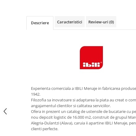
Obiecte mobilier
Accesorii mobilier
Dulapuri
Caracteristici
Review-uri
(0)
Descriere
Etajere
Rafturi
Ustensile pentru gatit
Ascutitori cutite
Cutite
Decojitoare fructe si legume
Foarfece alimentare
Mojare
Experienta comerciala a IBILI Menaje in fabricarea produse
Perii si bureti
1942.
Polonice, clesti, spatule, linguri
Filozofia sa inovatoare si adaptarea la piata au creat o co
Prese, tocatoare si feliatoare
angajamentul clientilor si calitatea serviciilor.
Ofera in prezent un catalog de ustensile de bucatarie cu pes
alimente
nou depozit logistic de 16.000 m2, construit de grupul Marc
Razatori
Alegria-Dulantzi (Alava), caruia ii apartine IBILI Menaje, pe
Seturi ustensile bucatarie
clienti perfecte.
Site