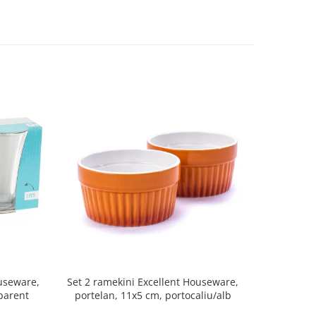
Set 2 ramekini Excellent Houseware,
Platou bra
ouseware,
portelan, 11x5 cm, portocaliu/alb
le
sparent