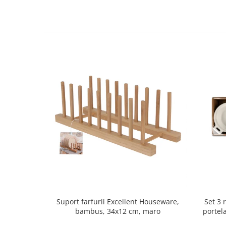
Oale si cratite
Tavi copt
Tigai
Vesela si tacamuri
Boluri
Farfurii
Scurgatoare vase
Seturi de tacamuri
Suporturi pentru tacamuri
Cani
Cesti
Pahare
Scrumiere
Seturi vesela
Suporturi farfurii
Set 3 
Suport farfurii Excellent Houseware,
Suporturi pahare, cesti, cani
portel
bambus, 34x12 cm, maro
Untiere