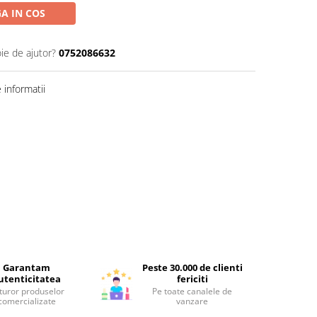
A IN COS
ie de ajutor?
0752086632
informatii
Garantam
Peste 30.000 de clienti
utenticitatea
fericiti
turor produselor
Pe toate canalele de
comercializate
vanzare