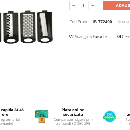
ADAUG
Cod Produs:
IB-772400
Ai nevo
Adauga la Favorite
Cere 
 rapida 24-48
Plata online
ore
securizata
a
reg teritoriul
Cumparaturi sigure prin
Tu
omaniei
tranzactii 3D SECURE