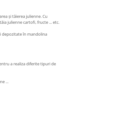
rea și tăierea julienne. Cu
a julienne cartofi, fructe ... etc.
fi depozitate în mandolina
entru a realiza diferite tipuri de
e ...