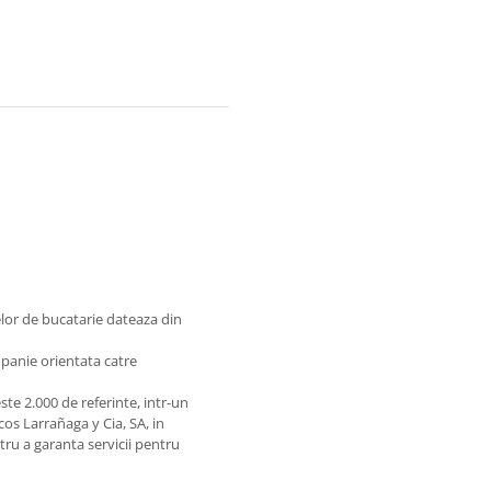
lor de bucatarie dateaza din
mpanie orientata catre
te 2.000 de referinte, intr-un
os Larrañaga y Cia, SA, in
ntru a garanta servicii pentru