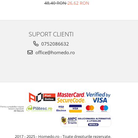
48,40 RON
26,62 RON
4
SUPORT CLIENTI
0752086632
office@homedo.ro
2017 - 2025 - Homedo.ro - Toate drepturile rezervate.