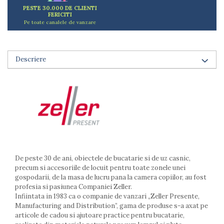
Arzatoare
PESTE 30.000 DE CLIENTI
FERICITI
Cantare de bucatarie
Pe toate canalele de vanzare
Dispesere detergent
Mixere
Odorizant frigider
Descriere
Pensule bucatarie
Prosoape bucatarie
Seturi cutite
Ustensile de masurat
Ustensile fragezire carne
Ustensile gatire la aburi
Vase pentru gatit
Capace pentru vase
De peste 30 de ani, obiectele de bucatarie si de uz casnic,
Oale si cratite
precum si accesoriile de locuit pentru toate zonele unei
gospodarii, de la masa de lucru pana la camera copiilor, au fost
Tavi copt
profesia si pasiunea Companiei Zeller.
Tigai
Infiintata in 1983 ca o companie de vanzari „Zeller Presente,
Vesela si tacamuri
Manufacturing and Distribution”, gama de produse s-a axat pe
articole de cadou si ajutoare practice pentru bucatarie,
Boluri