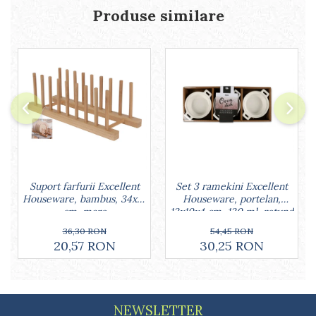
Lumanari tort
Produse similare
Ornare, insiropare si decorare
prajituri
Portionatoare si feliatoare
Posuri si duiuri
Raclete patiserie
Suporturi prajituri
Tavi detasabile
Tavi si forme fursecuri
Ustensile antiaderente
Ustensile de masura
Set 3 ramekini Excellent
Suport farfurii Excellent
Houseware, portelan,
Houseware, bambus, 34x12
13x10x4 cm, 130 ml, rotund
cm, maro
54,45 RON
36,30 RON
30,25 RON
20,57 RON
NEWSLETTER