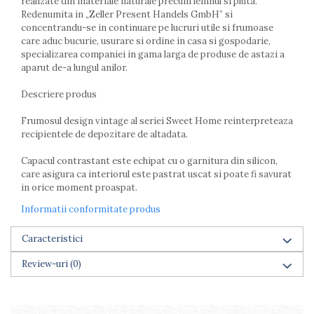
realizate din materiale naturale precum lemnul si pluta.
Farfurii
Redenumita in „Zeller Present Handels GmbH” si
Scurgatoare vase
concentrandu-se in continuare pe lucruri utile si frumoase
care aduc bucurie, usurare si ordine in casa si gospodarie,
Seturi de tacamuri
specializarea companiei in gama larga de produse de astazi a
Suporturi pentru tacamuri
aparut de-a lungul anilor.
Cani
Cesti
Descriere produs
Pahare
Frumosul design vintage al seriei Sweet Home reinterpreteaza
Scrumiere
recipientele de depozitare de altadata.
Seturi vesela
Capacul contrastant este echipat cu o garnitura din silicon,
Suporturi farfurii
care asigura ca interiorul este pastrat uscat si poate fi savurat
Suporturi pahare, cesti, cani
in orice moment proaspat.
Untiere
Informatii conformitate produs
Ustensile cofetarie si patiserie
Ramekin
Caracteristici
Tavi si forme prajituri
Review-uri
(0)
Aparate prajituri
Facalete
Forme briose