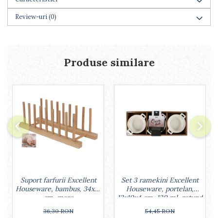
Farfurii
Review-uri
(0)
Scurgatoare vase
Seturi de tacamuri
Suporturi pentru tacamuri
Cani
Produse similare
Cesti
Pahare
Scrumiere
Seturi vesela
Suporturi farfurii
Suporturi pahare, cesti, cani
Untiere
Ustensile cofetarie si patiserie
Ramekin
Tavi si forme prajituri
Set 3 ramekini Excellent
Suport farfurii Excellent
Aparate prajituri
Houseware, portelan,
Houseware, bambus, 34x12
Facalete
13x10x4 cm, 130 ml, rotund
cm, maro
Forme briose
54,45 RON
36,30 RON