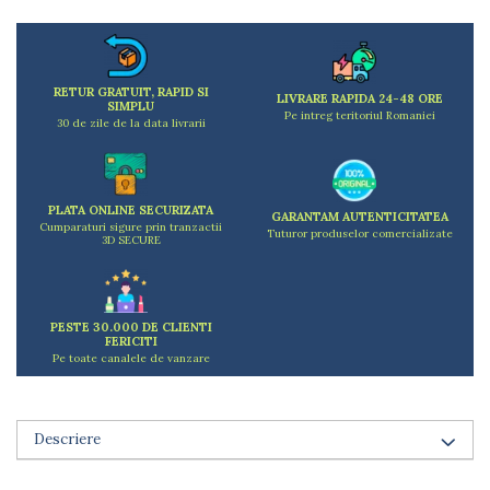
Dulapuri
Etajere
Rafturi
Ustensile pentru gatit
RETUR GRATUIT, RAPID SI
LIVRARE RAPIDA 24-48 ORE
SIMPLU
Ascutitori cutite
Pe intreg teritoriul Romaniei
30 de zile de la data livrarii
Cutite
Decojitoare fructe si legume
Foarfece alimentare
PLATA ONLINE SECURIZATA
GARANTAM AUTENTICITATEA
Mojare
Cumparaturi sigure prin tranzactii
Tuturor produselor comercializate
3D SECURE
Perii si bureti
Polonice, clesti, spatule, linguri
Prese, tocatoare si feliatoare alimente
Razatori
PESTE 30.000 DE CLIENTI
FERICITI
Seturi ustensile bucatarie
Pe toate canalele de vanzare
Site
Strecuratori
Tocatoare de bucatarie
Descriere
Adaptor plita
Aprinzatoare aragaz