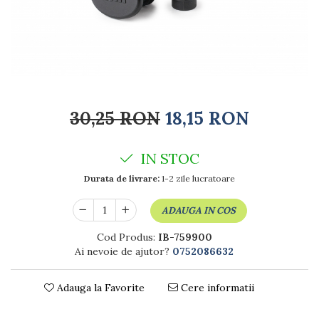
Rucsacuri
Naproane si capace acoperire
Suporturi
Covorase intrare
alimente
Suporturi si rame fotografii
Oliviere si solnite
Odorizante
Platouri servire
Odorizante auto
Suporturi oale
Odorizante camera
Tavi servire
Seturi desen
Seturi servire tapas
30,25 RON
18,15 RON
Sosiere
Suport servetele
IN STOC
Depozitare alimente
Caserole
Durata de livrare:
1-2 zile lucratoare
Cutii Alimentare
ADAUGA IN COS
Cutii pentru paine
Recipiente si borcane
Cod Produs:
IB-759900
Organizatoare frigider
Ai nevoie de ajutor?
0752086632
Recipiente condimente
Obiecte mobilier
Adauga la Favorite
Cere informatii
Accesorii mobilier