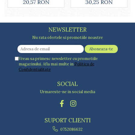
30,25 RON
20,57 RON
Lumanari tort
Ornare, insiropare si decorare
prajituri
Portionatoare si feliatoare
NEWSLETTER
Posuri si duiuri
Raclete patiserie
Nu rata ofertele si promotiile noastre
Suporturi prajituri
Tavi detasabile
Tavi si forme fursecuri
Vreau sa primesc newsletter cu promotiile
magazinului. Afla mai multe in
Politica de
Ustensile antiaderente
Confidentialitate
Ustensile de masura
SOCIAL
Urmareste-ne in social media
SUPORT CLIENTI
0752086632