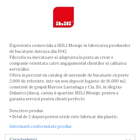
Arzatoare
Cantare de bucatarie
Dispesere detergent
Mixere
Odorizant frigider
Pensule bucatarie
Experienta comerciala a IBILI Menaje in fabricarea produselor
Prosoape bucatarie
de bucatarie dateaza din 1942.
Filozofia sa inovatoare si adaptarea la piata au creat o
Seturi cutite
companie orientata catre angajamentul clientilor si calitatea
Ustensile de masurat
serviciilor.
Ustensile fragezire carne
Ofera in prezent un catalog de ustensile de bucatarie cu peste
Ustensile gatire la aburi
2.000 de referinte, intr-un nou depozit logistic de 16.000 m2,
construit de grupul Marcos Larrañaga y Cia, SA, in Alegria-
Vase pentru gatit
Dulantzi (Alava), caruia ii apartine IBILI Menaje, pentru a
Capace pentru vase
garanta servicii pentru clienti perfecte.
Oale si cratite
Descriere produs
Tavi copt
• Setul de 2 dopuri pentru sticle este fabricat din plastic.
Tigai
Informatii conformitate produs
Vesela si tacamuri
Boluri
Caracteristici