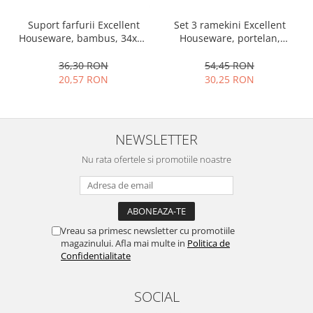
Ustensile cofetarie si patiserie
Set 3 ramekini Excellent
Suport farfurii Excellent
Ramekin
Houseware, portelan,
Houseware, bambus, 34x12
13x10x4 cm, 130 ml, rotund
cm, maro
Tavi si forme prajituri
54,45 RON
36,30 RON
Aparate prajituri
30,25 RON
20,57 RON
Facalete
Forme briose
Lumanari tort
NEWSLETTER
Ornare, insiropare si decorare
Nu rata ofertele si promotiile noastre
prajituri
Portionatoare si feliatoare
Posuri si duiuri
Raclete patiserie
Vreau sa primesc newsletter cu promotiile
Suporturi prajituri
magazinului. Afla mai multe in
Politica de
Tavi detasabile
Confidentialitate
Tavi si forme fursecuri
Ustensile antiaderente
SOCIAL
Ustensile de masura