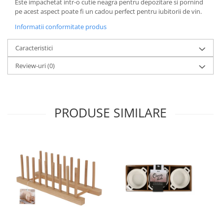
Este impachetat intr-o cutie neagra pentru depozitare si pornind
pe acest aspect poate fi un cadou perfect pentru iubitorii de vin.
Oale si cratite
Tavi copt
Informatii conformitate produs
Tigai
Caracteristici
Vesela si tacamuri
Boluri
Review-uri
(0)
Farfurii
Scurgatoare vase
Seturi de tacamuri
PRODUSE SIMILARE
Suporturi pentru tacamuri
Cani
Cesti
Pahare
Scrumiere
Seturi vesela
Suporturi farfurii
Suporturi pahare, cesti, cani
Untiere