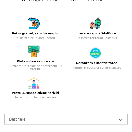
Obiecte mobilier
Accesorii mobilier
Dulapuri
Etajere
Rafturi
Retur gratuit, rapid si simplu
Livrare rapida 24-48 ore
30 de zile de la data livrarii
Pe intreg teritoriul Romaniei
Ustensile pentru gatit
Ascutitori cutite
Cutite
Plata online securizata
Garantam autenticitatea
Decojitoare fructe si legume
Cumparaturi sigure prin tranzactii 3D
Tuturor produselor comercializate
SECURE
Foarfece alimentare
Mojare
Perii si bureti
Peste 30.000 de clienti fericiti
Polonice, clesti, spatule, linguri
Pe toate canalele de vanzare
Prese, tocatoare si feliatoare
alimente
Razatori
Descriere
Seturi ustensile bucatarie
Site