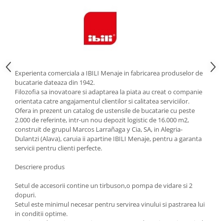
Strecuratori
Tocatoare de bucatarie
Adaptor plita
Aprinzatoare aragaz
Arzatoare
Experienta comerciala a IBILI Menaje in fabricarea produselor de
Cantare de bucatarie
bucatarie dateaza din 1942.
Dispesere detergent
Filozofia sa inovatoare si adaptarea la piata au creat o companie
orientata catre angajamentul clientilor si calitatea serviciilor.
Mixere
Ofera in prezent un catalog de ustensile de bucatarie cu peste
Odorizant frigider
2.000 de referinte, intr-un nou depozit logistic de 16.000 m2,
Pensule bucatarie
construit de grupul Marcos Larrañaga y Cia, SA, in Alegria-
Dulantzi (Alava), caruia ii apartine IBILI Menaje, pentru a garanta
Prosoape bucatarie
servicii pentru clienti perfecte.
Seturi cutite
Ustensile de masurat
Descriere produs
Ustensile fragezire carne
Setul de accesorii contine un tirbuson,o pompa de vidare si 2
Ustensile gatire la aburi
dopuri.
Setul este minimul necesar pentru servirea vinului si pastrarea lui
Vase pentru gatit
in conditii optime.
Capace pentru vase