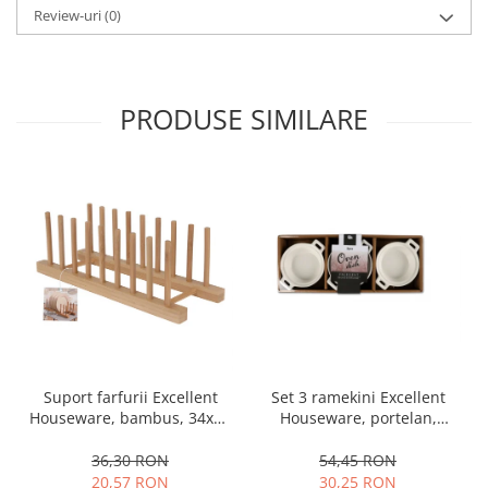
Review-uri
(0)
Oale si cratite
Tavi copt
Tigai
PRODUSE SIMILARE
Vesela si tacamuri
Boluri
Farfurii
Scurgatoare vase
Seturi de tacamuri
Suporturi pentru tacamuri
Cani
Cesti
Pahare
Scrumiere
Set 3 ramekini Excellent
Suport farfurii Excellent
Seturi vesela
Houseware, portelan,
Houseware, bambus, 34x12
Suporturi farfurii
13x10x4 cm, 130 ml, rotund
cm, maro
Suporturi pahare, cesti, cani
54,45 RON
36,30 RON
30,25 RON
20,57 RON
Untiere