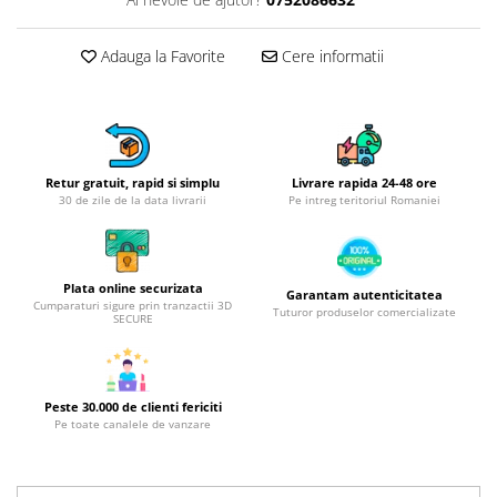
Obiecte mobilier
Accesorii mobilier
Adauga la Favorite
Cere informatii
Dulapuri
Etajere
Rafturi
Ustensile pentru gatit
Ascutitori cutite
Retur gratuit, rapid si simplu
Livrare rapida 24-48 ore
30 de zile de la data livrarii
Pe intreg teritoriul Romaniei
Cutite
Decojitoare fructe si legume
Foarfece alimentare
Plata online securizata
Garantam autenticitatea
Mojare
Cumparaturi sigure prin tranzactii 3D
Tuturor produselor comercializate
SECURE
Perii si bureti
Polonice, clesti, spatule, linguri
Prese, tocatoare si feliatoare
alimente
Peste 30.000 de clienti fericiti
Pe toate canalele de vanzare
Razatori
Seturi ustensile bucatarie
Site