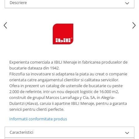
Descriere
Strecuratori
Tocatoare de bucatarie
Adaptor plita
Aprinzatoare aragaz
Arzatoare
Cantare de bucatarie
Dispesere detergent
Experienta comerciala a IBILI Menaje in fabricarea produselor de
Mixere
bucatarie dateaza din 1942.
Odorizant frigider
Filozofia sa inovatoare si adaptarea la piata au creat o companie
orientata catre angajamentul clientilor si calitatea serviciilor.
Pensule bucatarie
Ofera in prezent un catalog de ustensile de bucatarie cu peste
Prosoape bucatarie
2.000 de referinte, intr-un nou depozit logistic de 16.000 m2,
Seturi cutite
construit de grupul Marcos Larrañaga y Cia, SA, in Alegria-
Dulantzi (Alava), caruia ii apartine IBILI Menaje, pentru a garanta
Ustensile de masurat
servicii pentru clienti perfecte.
Ustensile fragezire carne
Informatii conformitate produs
Ustensile gatire la aburi
Vase pentru gatit
Caracteristici
Capace pentru vase