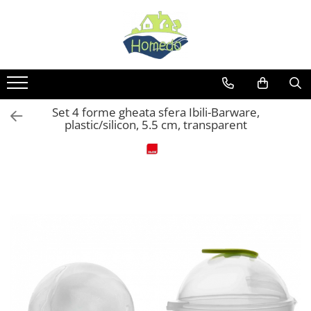
Bucatarie
Baie
Living & deco
Activitati in aer liber
Animale companie
Gradina
Iluminat, Electrice & Accesorii
Accesorii Bauturi
Accesorii baie
Cutii depozitare
Articole drumetii si camping
Accesorii pisici
Accesorii gradina
Accesorii telefoane & PC
Ceainice si accesorii ceai
Cosuri gunoi
Cosmetice
Ceainice camping
Litiere
Pompe si furtunuri
Accesorii telefoane
Set 4 forme gheata sfera Ibili-Barware,
Espressoare si accesorii cafea
Cosuri rufe
Medicamente
Pelerine ploaie
Articole antidaunatori gradina
PC & Periferice
plastic/silicon, 5.5 cm, transparent
Frapiere
Cantare de baie
Universale
Saci de dormit
Acumulatori si baterii
Ghivece si ustensile plante
Ibrice
Mopuri, maturi si galeti
Obiecte de mobilier
Sticle apa drumetii
Baterii
Gratare si ustensile gratar
Suporturi si accesorii vin
Perii toaleta
Termosuri
Cuiere
Electrice
Gratare
Accesorii servire bauturi
Role scame
Ustensile camping si drumetii
Dulapuri si organizatoare
Foarfece
Ustensile gratar
Biberoane
Seturi accesorii
Accesorii biciclete
Mese
Prelungitoare
Seminee si organizatoare lemne
Forme gheata
Seturi curatenie
Opritor usa
Genti
Tocatoare electrice
Stergatoare geamuri
Prese si storcatoare
Suporturi cada
Rafturi si etajere
Genti bicicleta
Iluminat
Shakere
Uscatoare Haine
Suporturi
Genti plaja
Corpuri iluminat exterior
Sticle apa
Obiecte mobilier
Umerase
Genti termorezistente
Led
Articole pentru servire
Etajere
Decoratiuni
Paturi