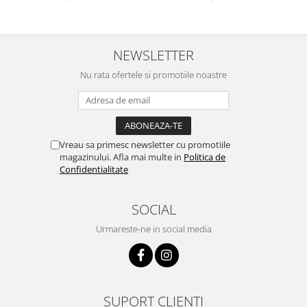
Ustensile cofetarie si patiserie
Ramekin
NEWSLETTER
Tavi si forme prajituri
Aparate prajituri
Nu rata ofertele si promotiile noastre
Facalete
Forme briose
Lumanari tort
Ornare, insiropare si decorare
Vreau sa primesc newsletter cu promotiile
prajituri
magazinului. Afla mai multe in
Politica de
Confidentialitate
Portionatoare si feliatoare
Posuri si duiuri
SOCIAL
Raclete patiserie
Suporturi prajituri
Urmareste-ne in social media
Tavi detasabile
Tavi si forme fursecuri
Ustensile antiaderente
SUPORT CLIENTI
Ustensile de masura