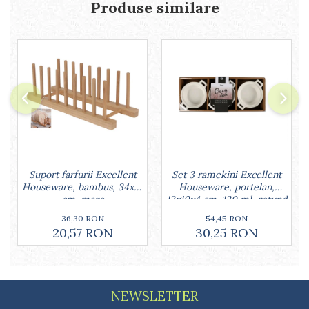
Lumanari tort
Produse similare
Ornare, insiropare si decorare
prajituri
Portionatoare si feliatoare
Posuri si duiuri
Raclete patiserie
Suporturi prajituri
Tavi detasabile
Tavi si forme fursecuri
Ustensile antiaderente
Ustensile de masura
Set 3 ramekini Excellent
Suport farfurii Excellent
Houseware, portelan,
Houseware, bambus, 34x12
13x10x4 cm, 130 ml, rotund
cm, maro
54,45 RON
36,30 RON
30,25 RON
20,57 RON
NEWSLETTER