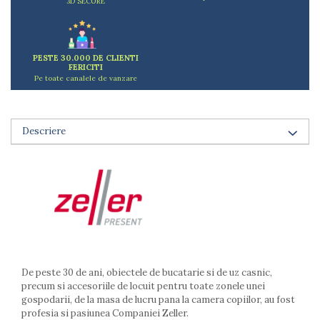
3D SECURE
Arzatoare
Cantare de bucatarie
Dispesere detergent
PESTE 30.000 DE CLIENTI
Mixere
FERICITI
Pe toate canalele de vanzare
Odorizant frigider
Pensule bucatarie
Prosoape bucatarie
Descriere
Seturi cutite
Ustensile de masurat
Ustensile fragezire carne
Ustensile gatire la aburi
Vase pentru gatit
Capace pentru vase
Oale si cratite
Tavi copt
De peste 30 de ani, obiectele de bucatarie si de uz casnic,
Tigai
precum si accesoriile de locuit pentru toate zonele unei
Vesela si tacamuri
gospodarii, de la masa de lucru pana la camera copiilor, au fost
Boluri
profesia si pasiunea Companiei Zeller.