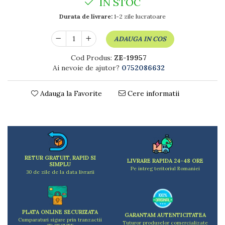
IN STOC
Dulapuri
Etajere
Durata de livrare:
1-2 zile lucratoare
Rafturi
Ustensile pentru gatit
ADAUGA IN COS
Ascutitori cutite
Cod Produs:
ZE-19957
Cutite
Ai nevoie de ajutor?
0752086632
Decojitoare fructe si legume
Foarfece alimentare
Adauga la Favorite
Cere informatii
Mojare
Perii si bureti
Polonice, clesti, spatule, linguri
Prese, tocatoare si feliatoare alimente
Razatori
RETUR GRATUIT, RAPID SI
Seturi ustensile bucatarie
LIVRARE RAPIDA 24-48 ORE
SIMPLU
Pe intreg teritoriul Romaniei
Site
30 de zile de la data livrarii
Strecuratori
Tocatoare de bucatarie
Adaptor plita
PLATA ONLINE SECURIZATA
GARANTAM AUTENTICITATEA
Cumparaturi sigure prin tranzactii
Aprinzatoare aragaz
Tuturor produselor comercializate