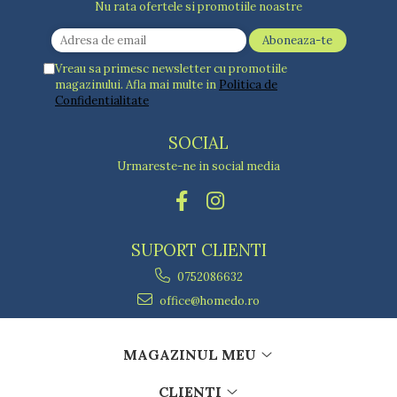
Nu rata ofertele si promotiile noastre
Vreau sa primesc newsletter cu promotiile
magazinului. Afla mai multe in
Politica de
Confidentialitate
SOCIAL
Urmareste-ne in social media
SUPORT CLIENTI
0752086632
office@homedo.ro
MAGAZINUL MEU
CLIENTI