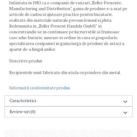
Infiintata in 1983 ca o companie de vanzari „Zeller Presente,
Farfurii
Manufacturing and Distribution”, gama de produse s-a axat pe
Scurgatoare vase
articole de cadou si ajutoare practice pentru bucatarie,
Seturi de tacamuri
realizate din materiale naturale precum lemnul si pluta.
Redenumita in „Zeller Present Handels GmbH” si
Suporturi pentru tacamuri
concentrandu-se in continuare pe lucruri utile si frumoase
Cani
care aduc bucurie, usurare si ordine in casa si gospodarie,
Cesti
specializarea companiei in gama larga de produse de astazi a
Pahare
aparut de-a lungul anilor.
Scrumiere
Descriere produs
Seturi vesela
Suporturi farfurii
Recipientele sunt fabricate din sticla cu prindere din metal.
Suporturi pahare, cesti, cani
Untiere
Informatii conformitate produs
Ustensile cofetarie si patiserie
Caracteristici
Ramekin
Tavi si forme prajituri
Review-uri
(0)
Aparate prajituri
Facalete
Forme briose