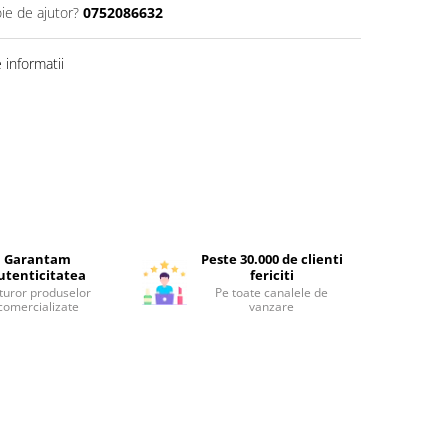
ie de ajutor?
0752086632
informatii
Garantam
Peste 30.000 de clienti
utenticitatea
fericiti
turor produselor
Pe toate canalele de
comercializate
vanzare