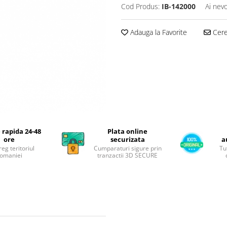
Cod Produs:
IB-142000
Ai nevo
Adauga la Favorite
Cere 
 rapida 24-48
Plata online
ore
securizata
a
reg teritoriul
Cumparaturi sigure prin
Tu
omaniei
tranzactii 3D SECURE