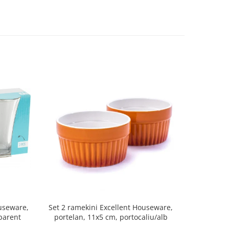
Set 2 ramekini Excellent Houseware,
Platou bra
ouseware,
portelan, 11x5 cm, portocaliu/alb
le
sparent