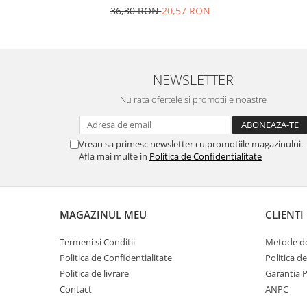
36,30 RON
20,57 RON
Oale si cratite
Tavi copt
Tigai
Vesela si tacamuri
NEWSLETTER
Boluri
Nu rata ofertele si promotiile noastre
Farfurii
Scurgatoare vase
Vreau sa primesc newsletter cu promotiile magazinului.
Seturi de tacamuri
Afla mai multe in
Politica de Confidentialitate
Suporturi pentru tacamuri
Cani
Cesti
MAGAZINUL MEU
CLIENTI
Pahare
Scrumiere
Termeni si Conditii
Metode de
Seturi vesela
Politica de Confidentialitate
Politica d
Suporturi farfurii
Politica de livrare
Garantia 
Suporturi pahare, cesti, cani
Contact
ANPC
Untiere