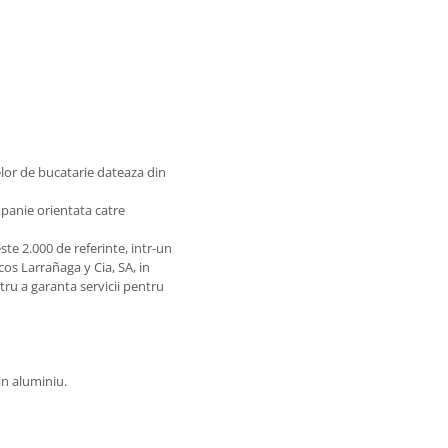
lor de bucatarie dateaza din
mpanie orientata catre
te 2.000 de referinte, intr-un
os Larrañaga y Cia, SA, in
ntru a garanta servicii pentru
in aluminiu.