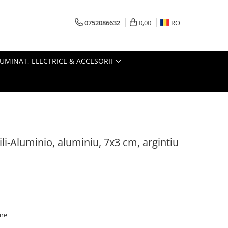
0752086632
0,00
RO
LUMINAT, ELECTRICE & ACCESORII
bili-Aluminio, aluminiu, 7x3 cm, argintiu
are