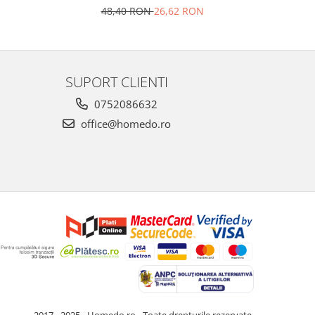
48,40 RON
26,62 RON
4
SUPORT CLIENTI
0752086632
office@homedo.ro