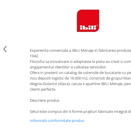
Obiecte mobilier
Accesorii mobilier
Dulapuri
Etajere
Rafturi
Ustensile pentru gatit
Ascutitori cutite
Experienta comerciala a IBILI Menaje in fabricarea produse
1942.
Cutite
Filozofia sa inovatoare si adaptarea la piata au creat o co
Decojitoare fructe si legume
angajamentul clientilor si calitatea serviciilor.
Foarfece alimentare
Ofera in prezent un catalog de ustensile de bucatarie cu pes
nou depozit logistic de 16.000 m2, construit de grupul Marc
Mojare
Alegria-Dulantzi (Alava), caruia ii apartine IBILI Menaje, pe
Perii si bureti
clienti perfecte.
Polonice, clesti, spatule, linguri
Descriere produs
Prese, tocatoare si feliatoare
alimente
Setul este compus din 6 forme prajituri fabricate integral d
Razatori
Informatii conformitate produs
Seturi ustensile bucatarie
Site