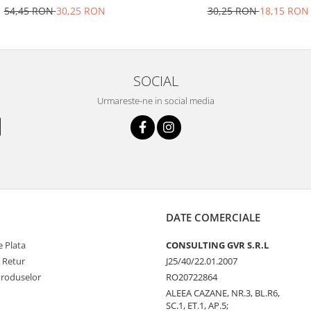
54,45 RON
30,25 RON
30,25 RON
18,15 RON
SOCIAL
Urmareste-ne in social media
DATE COMERCIALE
 Plata
CONSULTING GVR S.R.L
e Retur
J25/40/22.01.2007
Produselor
RO20722864
ALEEA CAZANE, NR.3, BL.R6,
SC.1, ET.1, AP.5;