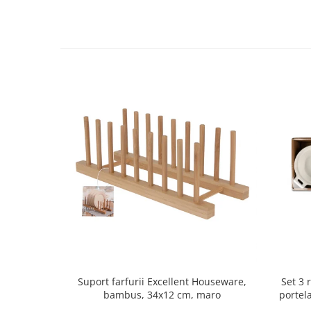
Strecuratori
Tocatoare de bucatarie
Adaptor plita
Aprinzatoare aragaz
Arzatoare
Cantare de bucatarie
Dispesere detergent
Mixere
Odorizant frigider
Pensule bucatarie
Prosoape bucatarie
Seturi cutite
Ustensile de masurat
Ustensile fragezire carne
Ustensile gatire la aburi
Set 3 
Suport farfurii Excellent Houseware,
Vase pentru gatit
portel
bambus, 34x12 cm, maro
Capace pentru vase