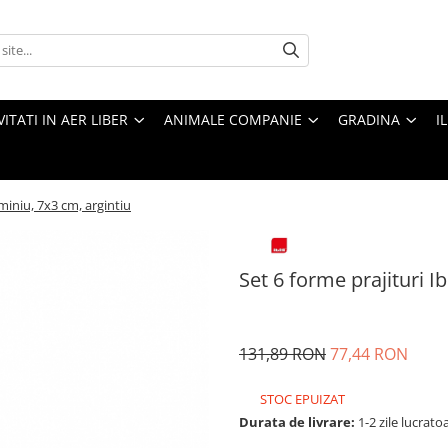
VITATI IN AER LIBER
ANIMALE COMPANIE
GRADINA
I
uminiu, 7x3 cm, argintiu
Set 6 forme prajituri I
131,89 RON
77,44 RON
STOC EPUIZAT
Durata de livrare:
1-2 zile lucrato