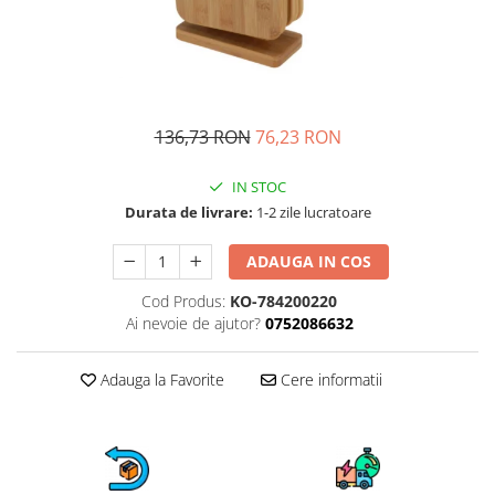
Fructiere si cosuri
Rafturi
Ceasuri decorative
Rucsacuri
Naproane si capace acoperire
Suporturi
Covorase intrare
alimente
Suporturi si rame fotografii
Oliviere si solnite
Odorizante
Platouri servire
Odorizante auto
136,73 RON
76,23 RON
Suporturi oale
Odorizante camera
Tavi servire
IN STOC
Seturi desen
Seturi servire tapas
Durata de livrare:
1-2 zile lucratoare
Sosiere
Suport servetele
ADAUGA IN COS
Depozitare alimente
Cod Produs:
KO-784200220
Ai nevoie de ajutor?
0752086632
Caserole
Cutii Alimentare
Adauga la Favorite
Cere informatii
Cutii pentru paine
Recipiente si borcane
Organizatoare frigider
Recipiente condimente