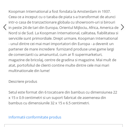
Strecuratori
Koopman International a fost fondata la Amsterdam in 1937.
Tocatoare de bucatarie
Ceea ce a inceput cu o taraba de piata s-a transformat de atunci
Adaptor plita
intr-o casa de tranzactionare globala cu showroom-uri si birouri
in peste 24 de tari din Europa, Orientul Mijlociu, Africa, America de
Aprinzatoare aragaz
Nord si de Sud. La Koopman International, calitatea, fiabilitatea si
Arzatoare
serviciile sunt primordiale. Drept urmare, Koopman International
Cantare de bucatarie
- unul dintre cei mai mari importatori din Europa - a devenit un
partener de mare incredere furnizand produse unei game largi
Dispesere detergent
de comercianti cu amanuntul, cum ar fi supermarketuri,
Mixere
magazine de bricolaj, centre de gradina si magazine. Mai mult de
atat, portofoliul de clienti contine multe dintre cele mai mari
Odorizant frigider
multinationale din lume!
Pensule bucatarie
Prosoape bucatarie
Descriere produs
Seturi cutite
Setul este format din 6 tocatoare din bambus cu dimensiunea 22
Ustensile de masurat
x 15 x 0.9 centimetri si un suport fabricat de asemenea din
Ustensile fragezire carne
bambus cu dimensiunile 32 x 15 x 6.5 centimetri.
Ustensile gatire la aburi
Informatii conformitate produs
Vase pentru gatit
Capace pentru vase