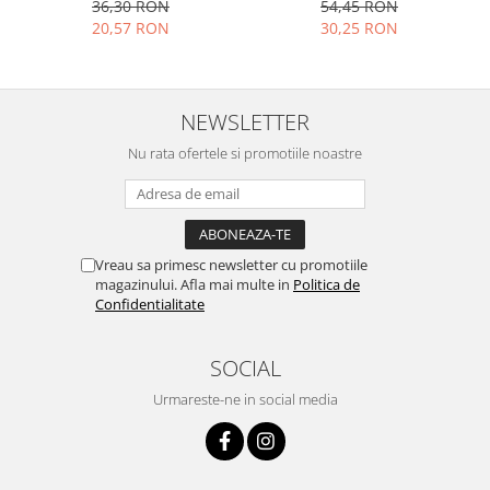
54,45 RON
36,30 RON
Ustensile cofetarie si patiserie
30,25 RON
20,57 RON
Ramekin
Tavi si forme prajituri
Aparate prajituri
NEWSLETTER
Facalete
Nu rata ofertele si promotiile noastre
Forme briose
Lumanari tort
Ornare, insiropare si decorare
prajituri
Vreau sa primesc newsletter cu promotiile
Portionatoare si feliatoare
magazinului. Afla mai multe in
Politica de
Confidentialitate
Posuri si duiuri
Raclete patiserie
SOCIAL
Suporturi prajituri
Tavi detasabile
Urmareste-ne in social media
Tavi si forme fursecuri
Ustensile antiaderente
Ustensile de masura