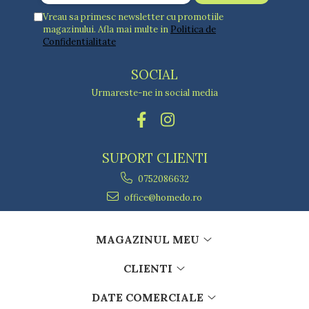
Vreau sa primesc newsletter cu promotiile
magazinului. Afla mai multe in
Politica de
Confidentialitate
SOCIAL
Urmareste-ne in social media
SUPORT CLIENTI
0752086632
office@homedo.ro
MAGAZINUL MEU
CLIENTI
DATE COMERCIALE