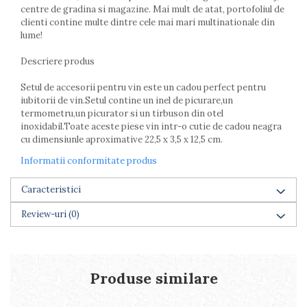
centre de gradina si magazine. Mai mult de atat, portofoliul de
Farfurii
clienti contine multe dintre cele mai mari multinationale din
Scurgatoare vase
lume!
Seturi de tacamuri
Suporturi pentru tacamuri
Descriere produs
Cani
Setul de accesorii pentru vin este un cadou perfect pentru
Cesti
iubitorii de vin.Setul contine un inel de picurare,un
Pahare
termometru,un picurator si un tirbuson din otel
Scrumiere
inoxidabil.Toate aceste piese vin intr-o cutie de cadou neagra
cu dimensiunle aproximative 22,5 x 3,5 x 12,5 cm.
Seturi vesela
Suporturi farfurii
Informatii conformitate produs
Suporturi pahare, cesti, cani
Caracteristici
Untiere
Ustensile cofetarie si patiserie
Review-uri
(0)
Ramekin
Tavi si forme prajituri
Aparate prajituri
Produse similare
Facalete
Forme briose