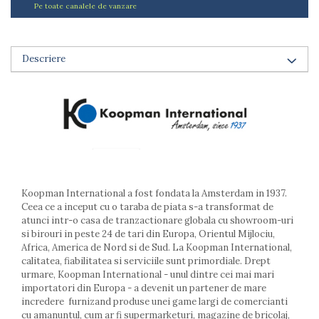
Pe toate canalele de vanzare
Arzatoare
Cantare de bucatarie
Dispesere detergent
Descriere
Mixere
Odorizant frigider
Pensule bucatarie
Prosoape bucatarie
Seturi cutite
Ustensile de masurat
Ustensile fragezire carne
Ustensile gatire la aburi
Koopman International a fost fondata la Amsterdam in 1937.
Vase pentru gatit
Ceea ce a inceput cu o taraba de piata s-a transformat de
atunci intr-o casa de tranzactionare globala cu showroom-uri
Capace pentru vase
si birouri in peste 24 de tari din Europa, Orientul Mijlociu,
Oale si cratite
Africa, America de Nord si de Sud. La Koopman International,
Tavi copt
calitatea, fiabilitatea si serviciile sunt primordiale. Drept
Tigai
urmare, Koopman International - unul dintre cei mai mari
importatori din Europa - a devenit un partener de mare
Vesela si tacamuri
incredere furnizand produse unei game largi de comercianti
Boluri
cu amanuntul, cum ar fi supermarketuri, magazine de bricolaj,