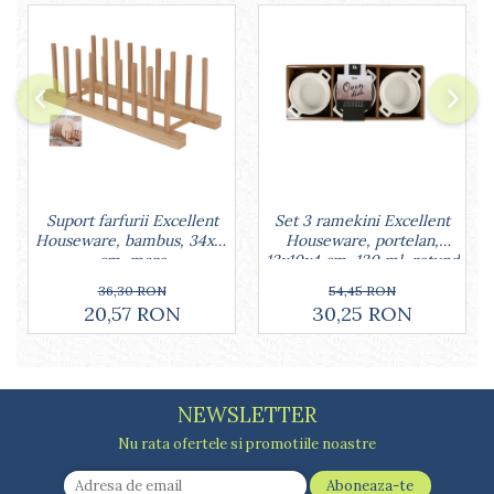
Lumanari tort
Ornare, insiropare si decorare
prajituri
Portionatoare si feliatoare
Posuri si duiuri
Raclete patiserie
Suporturi prajituri
Tavi detasabile
Tavi si forme fursecuri
Set 3 ramekini Excellent
Suport farfurii Excellent
Ustensile antiaderente
Houseware, portelan,
Houseware, bambus, 34x12
13x10x4 cm, 130 ml, rotund
cm, maro
Ustensile de masura
54,45 RON
36,30 RON
30,25 RON
20,57 RON
NEWSLETTER
Nu rata ofertele si promotiile noastre