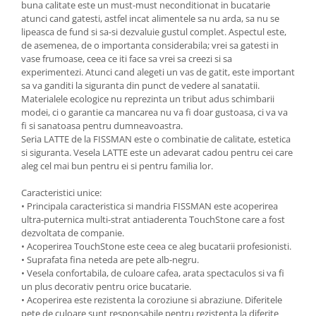
buna calitate este un must-must neconditionat in bucatarie
Ustensile cofetarie si patiserie
atunci cand gatesti, astfel incat alimentele sa nu arda, sa nu se
lipeasca de fund si sa-si dezvaluie gustul complet. Aspectul este,
Ramekin
de asemenea, de o importanta considerabila; vrei sa gatesti in
Tavi si forme prajituri
vase frumoase, ceea ce iti face sa vrei sa creezi si sa
experimentezi. Atunci cand alegeti un vas de gatit, este important
Aparate prajituri
sa va ganditi la siguranta din punct de vedere al sanatatii.
Facalete
Materialele ecologice nu reprezinta un tribut adus schimbarii
Forme briose
modei, ci o garantie ca mancarea nu va fi doar gustoasa, ci va va
fi si sanatoasa pentru dumneavoastra.
Lumanari tort
Seria LATTE de la FISSMAN este o combinatie de calitate, estetica
Ornare, insiropare si decorare
si siguranta. Vesela LATTE este un adevarat cadou pentru cei care
prajituri
aleg cel mai bun pentru ei si pentru familia lor.
Portionatoare si feliatoare
Caracteristici unice:
Posuri si duiuri
• Principala caracteristica si mandria FISSMAN este acoperirea
Raclete patiserie
ultra-puternica multi-strat antiaderenta TouchStone care a fost
dezvoltata de companie.
Suporturi prajituri
• Acoperirea TouchStone este ceea ce aleg bucatarii profesionisti.
Tavi detasabile
• Suprafata fina neteda are pete alb-negru.
Tavi si forme fursecuri
• Vesela confortabila, de culoare cafea, arata spectaculos si va fi
un plus decorativ pentru orice bucatarie.
Ustensile antiaderente
• Acoperirea este rezistenta la coroziune si abraziune. Diferitele
Ustensile de masura
pete de culoare sunt responsabile pentru rezistenta la diferite