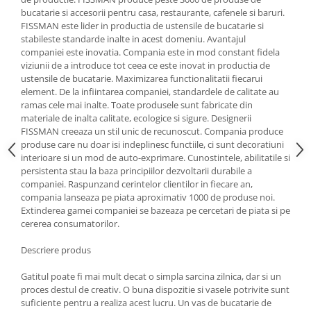
bucatarie si accesorii pentru casa, restaurante, cafenele si baruri.
Oale si cratite
FISSMAN este lider in productia de ustensile de bucatarie si
Tavi copt
stabileste standarde inalte in acest domeniu. Avantajul
companiei este inovatia. Compania este in mod constant fidela
Tigai
viziunii de a introduce tot ceea ce este inovat in productia de
Vesela si tacamuri
ustensile de bucatarie. Maximizarea functionalitatii fiecarui
element. De la infiintarea companiei, standardele de calitate au
Boluri
ramas cele mai inalte. Toate produsele sunt fabricate din
Farfurii
materiale de inalta calitate, ecologice si sigure. Designerii
Scurgatoare vase
FISSMAN creeaza un stil unic de recunoscut. Compania produce
produse care nu doar isi indeplinesc functiile, ci sunt decoratiuni
Seturi de tacamuri
interioare si un mod de auto-exprimare. Cunostintele, abilitatile si
Suporturi pentru tacamuri
persistenta stau la baza principiilor dezvoltarii durabile a
Cani
companiei. Raspunzand cerintelor clientilor in fiecare an,
compania lanseaza pe piata aproximativ 1000 de produse noi.
Cesti
Extinderea gamei companiei se bazeaza pe cercetari de piata si pe
Pahare
cererea consumatorilor.
Scrumiere
Descriere produs
Seturi vesela
Suporturi farfurii
Gatitul poate fi mai mult decat o simpla sarcina zilnica, dar si un
proces destul de creativ. O buna dispozitie si vasele potrivite sunt
Suporturi pahare, cesti, cani
suficiente pentru a realiza acest lucru. Un vas de bucatarie de
Untiere