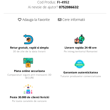
Obiecte mobilier
Cod Produs:
FI-4952
Ai nevoie de ajutor?
0752086632
Accesorii mobilier
Dulapuri
Adauga la Favorite
Cere informatii
Etajere
Rafturi
Ustensile pentru gatit
Ascutitori cutite
Cutite
Retur gratuit, rapid si simplu
Livrare rapida 24-48 ore
30 de zile de la data livrarii
Pe intreg teritoriul Romaniei
Decojitoare fructe si legume
Foarfece alimentare
Mojare
Plata online securizata
Perii si bureti
Garantam autenticitatea
Cumparaturi sigure prin tranzactii 3D
Tuturor produselor comercializate
SECURE
Polonice, clesti, spatule, linguri
Prese, tocatoare si feliatoare
alimente
Razatori
Peste 30.000 de clienti fericiti
Pe toate canalele de vanzare
Seturi ustensile bucatarie
Site