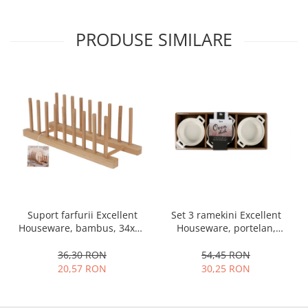
PRODUSE SIMILARE
Set 3 ramekini Excellent
Suport farfurii Excellent
Houseware, portelan,
Houseware, bambus, 34x12
13x10x4 cm, 130 ml, rotund
cm, maro
54,45 RON
36,30 RON
30,25 RON
20,57 RON