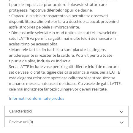
tipuri de impact, iar producatorul foloseste straturi care
protejeaza impotriva diferitelor tipuri de daune.
• Capacul din sticla transparenta va permite sa observati
disponibilitatea alimentelor fara a deschide capacul, prevenind
astfel stropirea pe piele si imbracaminte.
• Dimensiunile selectate in mod optim ale cratitei si vaselei din
setul LATTE va permit sa gatiti mai multe feluri de mancare in
acelasi timp pe aceeasi plita.
• Manerele tactile din bachelita sunt placute la atingere,
antiderapante si rezistente la caldura. Potrivit pentru toate
tipurile de plite, inclusiv cu inductie.
Seria LATTE include vase pentru gatit diferite feluri de mancare:
set de vase, o cratita, tigaie clasica si adanca si vase. Seria LATTE
este alegerea celor care apreciaza calitatea si se straduiesc sa
manance mese sanatoase si delicioase. Cu vasele de gatit LATTE,
cele mai indraznete fantezii culinare vor deveni realitate.
Informatii conformitate produs
Caracteristici
Review-uri
(0)