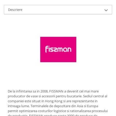
Strecuratori
Descriere
Tocatoare de bucatarie
Adaptor plita
Aprinzatoare aragaz
Arzatoare
Cantare de bucatarie
Dispesere detergent
Mixere
Odorizant frigider
Pensule bucatarie
Prosoape bucatarie
Seturi cutite
Ustensile de masurat
De la infiintarea sa in 2008, FISSMAN a devenit cel mai mare
Ustensile fragezire carne
producator de vase si accesorii pentru bucatarie. Sediul central al
Ustensile gatire la aburi
companiei este situat in Hong Kong si are reprezentante in
intreaga lume. Terminalele de depozitare din Asia si Europa
Vase pentru gatit
permit optimizarea costurilor logistice si rationalizarea procesului
Capace pentru vase
de productie. FISSMAN produce peste 3000 de produse de