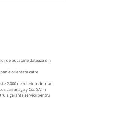
lor de bucatarie dateaza din
mpanie orientata catre
te 2.000 de referinte, intr-un
os Larrañaga y Cia, SA, in
ntru a garanta servicii pentru