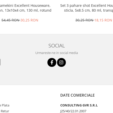
ramekini Excellent Houseware,
Set 3 pahare shot Excellent H
an, 13x10x4 cm, 130 ml, rotund
sticla, 5x8.5 cm, 80 ml, tran
54,45 RON
30,25 RON
30,25 RON
18,15 RON
SOCIAL
Urmareste-ne in social media
DATE COMERCIALE
 Plata
CONSULTING GVR S.R.L
e Retur
J25/40/22.01.2007