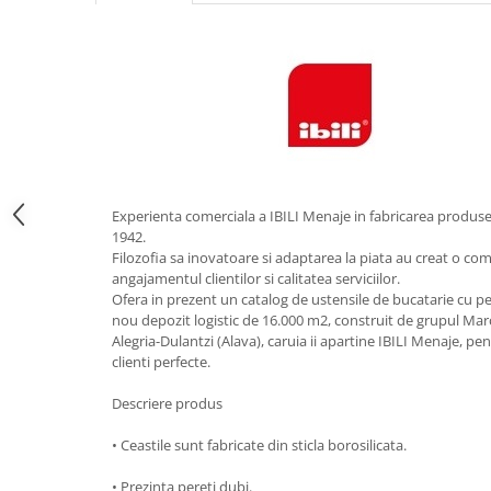
Obiecte mobilier
Accesorii mobilier
Dulapuri
Etajere
Rafturi
Ustensile pentru gatit
Ascutitori cutite
Cutite
Experienta comerciala a IBILI Menaje in fabricarea produse
1942.
Decojitoare fructe si legume
Filozofia sa inovatoare si adaptarea la piata au creat o co
Foarfece alimentare
angajamentul clientilor si calitatea serviciilor.
Mojare
Ofera in prezent un catalog de ustensile de bucatarie cu pes
nou depozit logistic de 16.000 m2, construit de grupul Marc
Perii si bureti
Alegria-Dulantzi (Alava), caruia ii apartine IBILI Menaje, pe
Polonice, clesti, spatule, linguri
clienti perfecte.
Prese, tocatoare si feliatoare
alimente
Descriere produs
Razatori
• Ceastile sunt fabricate din sticla borosilicata.
Seturi ustensile bucatarie
• Prezinta pereti dubi.
Site