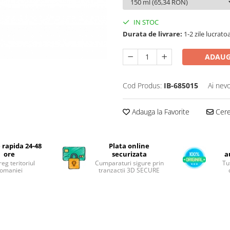
IN STOC
Durata de livrare:
1-2 zile lucrato
ADAUG
Cod Produs:
IB-685015
Ai nevo
Adauga la Favorite
Cere 
 rapida 24-48
Plata online
ore
securizata
a
reg teritoriul
Cumparaturi sigure prin
Tu
omaniei
tranzactii 3D SECURE