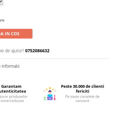
are
A IN COS
ie de ajutor?
0752086632
informatii
Garantam
Peste 30.000 de clienti
utenticitatea
fericiti
turor produselor
Pe toate canalele de
comercializate
vanzare