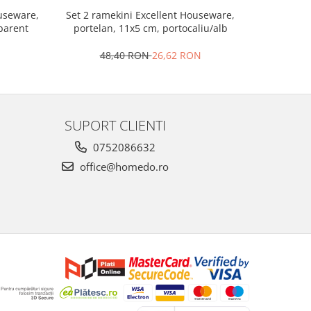
Set 2 ramekini Excellent Houseware,
Platou bra
ouseware,
portelan, 11x5 cm, portocaliu/alb
le
sparent
48,40 RON
26,62 RON
4
SUPORT CLIENTI
0752086632
office@homedo.ro