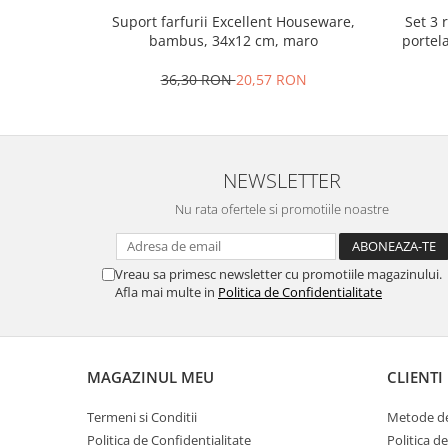
Set 3 
Suport farfurii Excellent Houseware,
Oale si cratite
portel
bambus, 34x12 cm, maro
Tavi copt
Tigai
36,30 RON
20,57 RON
Vesela si tacamuri
Boluri
Farfurii
NEWSLETTER
Scurgatoare vase
Nu rata ofertele si promotiile noastre
Seturi de tacamuri
Suporturi pentru tacamuri
Cani
Vreau sa primesc newsletter cu promotiile magazinului.
Cesti
Afla mai multe in
Politica de Confidentialitate
Pahare
Scrumiere
Seturi vesela
MAGAZINUL MEU
CLIENTI
Suporturi farfurii
Termeni si Conditii
Metode de
Suporturi pahare, cesti, cani
Politica de Confidentialitate
Politica d
Untiere