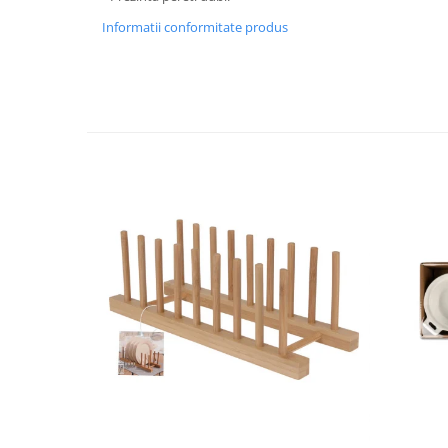
Strecuratori
Informatii conformitate produs
Tocatoare de bucatarie
Adaptor plita
Aprinzatoare aragaz
Arzatoare
Cantare de bucatarie
Dispesere detergent
Mixere
Odorizant frigider
Pensule bucatarie
Prosoape bucatarie
Seturi cutite
Ustensile de masurat
Ustensile fragezire carne
Ustensile gatire la aburi
Vase pentru gatit
Capace pentru vase