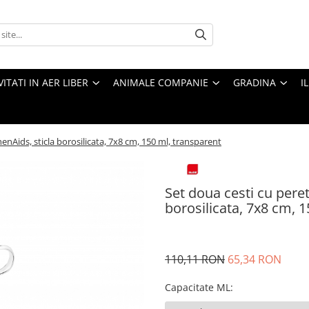
VITATI IN AER LIBER
ANIMALE COMPANIE
GRADINA
I
chenAids, sticla borosilicata, 7x8 cm, 150 ml, transparent
Set doua cesti cu pereti
borosilicata, 7x8 cm, 
110,11 RON
65,34 RON
Capacitate ML
: