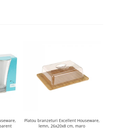
Set 2 ra
ouseware,
Platou branzeturi Excellent Houseware,
portela
sparent
lemn, 26x20x8 cm, maro