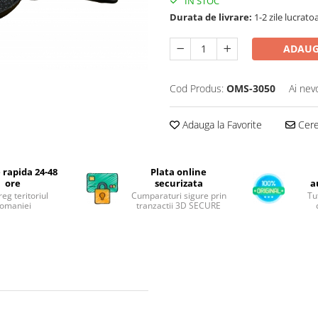
IN STOC
Durata de livrare:
1-2 zile lucrato
ADAUG
Cod Produs:
OMS-3050
Ai nev
Adauga la Favorite
Cere 
 rapida 24-48
Plata online
ore
securizata
a
reg teritoriul
Cumparaturi sigure prin
Tu
omaniei
tranzactii 3D SECURE