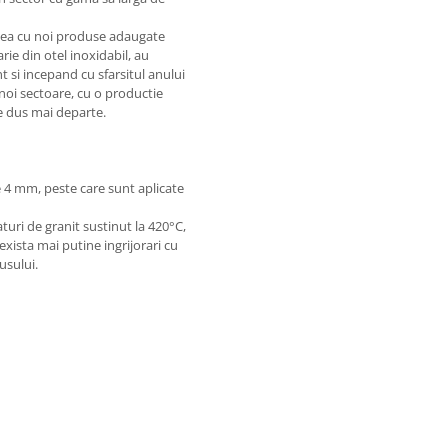
atea cu noi produse adaugate
arie din otel inoxidabil, au
t si incepand cu sfarsitul anului
 noi sectoare, cu o productie
te dus mai departe.
e 4 mm, peste care sunt aplicate
turi de granit sustinut la 420°C,
exista mai putine ingrijorari cu
usului.