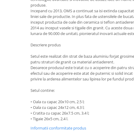
produse.
Strecuratori
Incepand cu 2013, OMS a continuat sa isi extinda capacit
Tocatoare de bucatarie
liniei sale de productie. In plus fata de ustensilele de bucat
inceput productia de oale din ceramica si teflon antiaderen
Adaptor plita
2014 au inceput vasele si tigaile din granit. Cu aceste doua
Aprinzatoare aragaz
lunara de 90.000 de unitati, pionieratul inovarii actuale es
Arzatoare
Descriere produs
Cantare de bucatarie
Dispesere detergent
Setul este realizat din strat de baza aluminiu forjat grosim
Mixere
patru straturi de granit ca material antiaderent.
Deoarece produsul este tratat cu o acoperire din patru stra
Odorizant frigider
efectul sau de acoperire este atat de puternic si solid incat 
Pensule bucatarie
privire la arderea alimentelor sau lipirea lor pe fundul prod
Prosoape bucatarie
Setul contine:
Seturi cutite
Ustensile de masurat
• Oala cu capac 20x10 cm, 2.5 l;
• Oala cu capac 24x12 cm, 4.3 l;
Ustensile fragezire carne
• Cratita cu capac 26x7.5 cm, 3.4 l;
Ustensile gatire la aburi
• Tigaie 26x5 cm, 2.4 l.
Vase pentru gatit
Informatii conformitate produs
Capace pentru vase