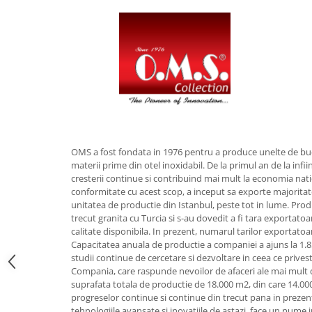
Obiecte mobilier
Accesorii mobilier
Dulapuri
Etajere
Rafturi
Ustensile pentru gatit
Ascutitori cutite
Cutite
OMS a fost fondata in 1976 pentru a produce unelte de bu
Decojitoare fructe si legume
materii prime din otel inoxidabil. De la primul an de la infii
Foarfece alimentare
cresterii continue si contribuind mai mult la economia nati
Mojare
conformitate cu acest scop, a inceput sa exporte majoritat
unitatea de productie din Istanbul, peste tot in lume. Pr
Perii si bureti
trecut granita cu Turcia si s-au dovedit a fi tara exportato
Polonice, clesti, spatule, linguri
calitate disponibila. In prezent, numarul tarilor exportatoar
Prese, tocatoare si feliatoare
Capacitatea anuala de productie a companiei a ajuns la 1.85
alimente
studii continue de cercetare si dezvoltare in ceea ce prives
Compania, care raspunde nevoilor de afaceri ale mai mult d
Razatori
suprafata totala de productie de 18.000 m2, din care 14.000
Seturi ustensile bucatarie
progreselor continue si continue din trecut pana in prezen
tehnologiile avansate si inovatiile de astazi, face un nume 
Site