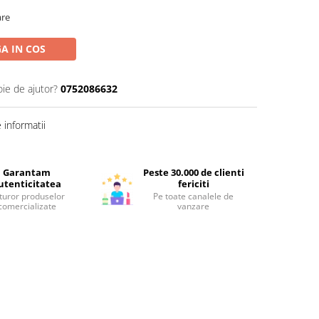
are
A IN COS
oie de ajutor?
0752086632
informatii
Garantam
Peste 30.000 de clienti
utenticitatea
fericiti
turor produselor
Pe toate canalele de
comercializate
vanzare