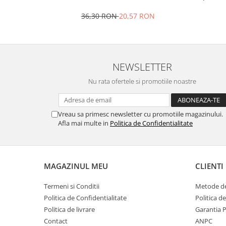
Ustensile cofetarie si patiserie
36,30 RON
20,57 RON
Ramekin
Tavi si forme prajituri
Aparate prajituri
NEWSLETTER
Facalete
Forme briose
Nu rata ofertele si promotiile noastre
Lumanari tort
Ornare, insiropare si decorare
Vreau sa primesc newsletter cu promotiile magazinului.
prajituri
Afla mai multe in
Politica de Confidentialitate
Portionatoare si feliatoare
Posuri si duiuri
Raclete patiserie
MAGAZINUL MEU
CLIENTI
Suporturi prajituri
Tavi detasabile
Termeni si Conditii
Metode de
Tavi si forme fursecuri
Politica de Confidentialitate
Politica d
Ustensile antiaderente
Politica de livrare
Garantia 
Ustensile de masura
Contact
ANPC