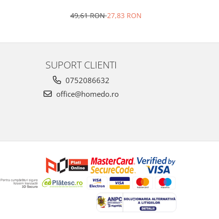
4
49,61 RON
27,83 RON
SUPORT CLIENTI
0752086632
office@homedo.ro