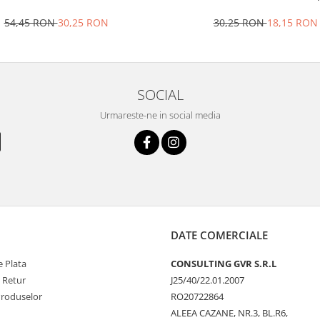
54,45 RON
30,25 RON
30,25 RON
18,15 RON
SOCIAL
Urmareste-ne in social media
DATE COMERCIALE
 Plata
CONSULTING GVR S.R.L
e Retur
J25/40/22.01.2007
Produselor
RO20722864
ALEEA CAZANE, NR.3, BL.R6,