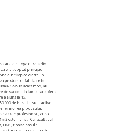
catarie de lunga durata din
ntare, a adoptat principiul
onala in timp ce creste. In
ea produselor fabricate in
odusele OMS in acest mod, au
are de succes din lume, care ofera
e a ajuns la 46.
0.000 de bucati si sunt active
te reinnoirea produsului.
e 200 de profesionisti, are o
 m2 este inchisa. Ca rezultat al
t, OMS, tinand pasul cu
in sector cu gama sa larga de