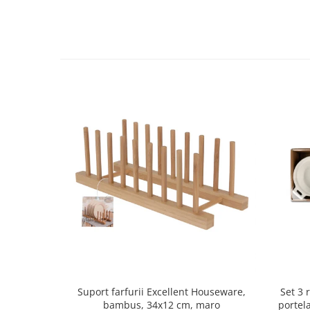
Oale si cratite
Tavi copt
Tigai
Vesela si tacamuri
Boluri
Farfurii
Scurgatoare vase
Seturi de tacamuri
Suporturi pentru tacamuri
Cani
Cesti
Pahare
Scrumiere
Seturi vesela
Suporturi farfurii
Suporturi pahare, cesti, cani
Set 3 
Suport farfurii Excellent Houseware,
portel
bambus, 34x12 cm, maro
Untiere