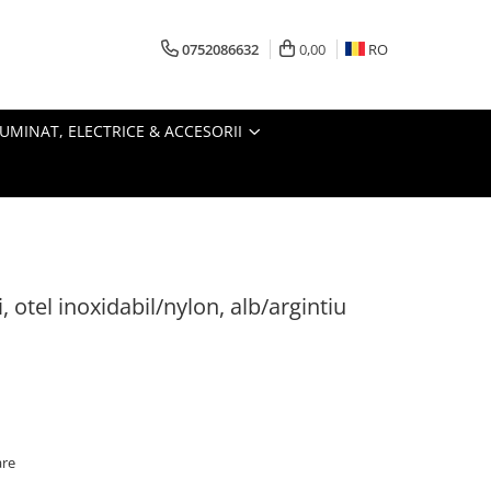
0752086632
0,00
RO
LUMINAT, ELECTRICE & ACCESORII
i, otel inoxidabil/nylon, alb/argintiu
are