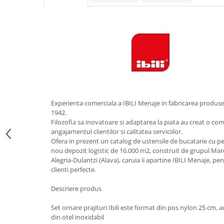
Obiecte mobilier
Accesorii mobilier
Dulapuri
Etajere
Rafturi
Ustensile pentru gatit
Ascutitori cutite
Cutite
Experienta comerciala a IBILI Menaje in fabricarea produse
Decojitoare fructe si legume
1942.
Foarfece alimentare
Filozofia sa inovatoare si adaptarea la piata au creat o co
angajamentul clientilor si calitatea serviciilor.
Mojare
Ofera in prezent un catalog de ustensile de bucatarie cu pes
Perii si bureti
nou depozit logistic de 16.000 m2, construit de grupul Marc
Alegria-Dulantzi (Alava), caruia ii apartine IBILI Menaje, pe
Polonice, clesti, spatule, linguri
clienti perfecte.
Prese, tocatoare si feliatoare
alimente
Descriere produs
Razatori
Set ornare prajituri Ibili este format din pos nylon 25 cm, a
Seturi ustensile bucatarie
din otel inoxidabil
Site