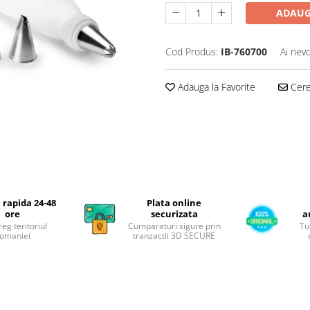
ADAUG
Cod Produs:
IB-760700
Ai nevo
Adauga la Favorite
Cere 
 rapida 24-48
Plata online
ore
securizata
a
reg teritoriul
Cumparaturi sigure prin
Tu
omaniei
tranzactii 3D SECURE