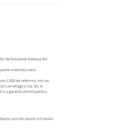
lor de bucatarie dateaza din
mpanie orientata catre
te 2.000 de referinte, intr-un
os Larrañaga y Cia, SA, in
ntru a garanta servicii pentru
daptor pos din plastic si 6 duiuri