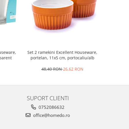
Set 2 ramekini Excellent Houseware,
Platou bra
ouseware,
portelan, 11x5 cm, portocaliu/alb
le
sparent
48,40 RON
26,62 RON
4
SUPORT CLIENTI
0752086632
office@homedo.ro