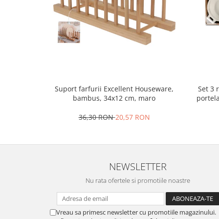
Oale si cratite
Tavi copt
Tigai
Vesela si tacamuri
Boluri
Farfurii
Set 3 
Suport farfurii Excellent Houseware,
Scurgatoare vase
portel
bambus, 34x12 cm, maro
Seturi de tacamuri
Suporturi pentru tacamuri
36,30 RON
20,57 RON
Cani
Cesti
Pahare
NEWSLETTER
Scrumiere
Seturi vesela
Nu rata ofertele si promotiile noastre
Suporturi farfurii
Suporturi pahare, cesti, cani
Vreau sa primesc newsletter cu promotiile magazinului.
Untiere