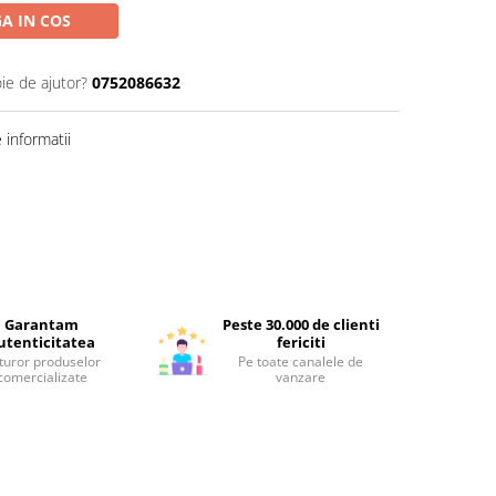
A IN COS
ie de ajutor?
0752086632
informatii
Garantam
Peste 30.000 de clienti
utenticitatea
fericiti
turor produselor
Pe toate canalele de
comercializate
vanzare