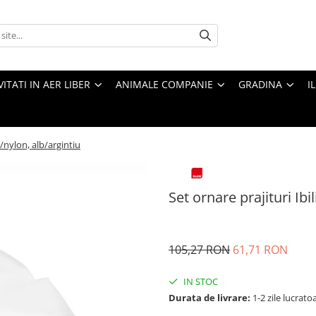
VITATI IN AER LIBER
ANIMALE COMPANIE
GRADINA
I
il/nylon, alb/argintiu
Set ornare prajituri Ibil
105,27 RON
61,71 RON
IN STOC
Durata de livrare:
1-2 zile lucrato