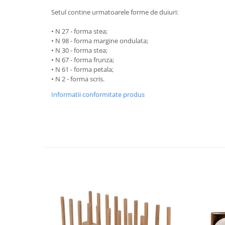
Strecuratori
Setul contine urmatoarele forme de duiuri:
Tocatoare de bucatarie
• N 27 - forma stea;
Adaptor plita
• N 98 - forma margine ondulata;
• N 30 - forma stea;
Aprinzatoare aragaz
• N 67 - forma frunza;
Arzatoare
• N 61 - forma petala;
Cantare de bucatarie
• N 2 - forma scris.
Dispesere detergent
Informatii conformitate produs
Mixere
Odorizant frigider
Pensule bucatarie
Prosoape bucatarie
Seturi cutite
Ustensile de masurat
Ustensile fragezire carne
Ustensile gatire la aburi
Vase pentru gatit
Capace pentru vase