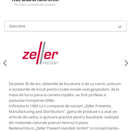
Pe toate canalele de vanzare
Strecuratori
Tocatoare de bucatarie
Adaptor plita
Descriere
Aprinzatoare aragaz
Arzatoare
Cantare de bucatarie
Dispesere detergent
Mixere
Odorizant frigider
Pensule bucatarie
Prosoape bucatarie
De peste 30 de ani, obiectele de bucatarie si de uz casnic, precum
si accesoriile de locuit pentru toate zonele unei gospodarii, de la
Seturi cutite
masa de lucru pana la camera copiilor, au fost profesia si
Ustensile de masurat
pasiunea Companiei Zeller.
Infiintata in 1983 ca o companie de vanzari „Zeller Presente,
Ustensile fragezire carne
Manufacturing and Distribution”, gama de produse s-a axat pe
Ustensile gatire la aburi
articole de cadou si ajutoare practice pentru bucatarie, realizate
Vase pentru gatit
din materiale naturale precum lemnul si pluta.
Redenumita in „Zeller Present Handels GmbH” si concentrandu-
Capace pentru vase