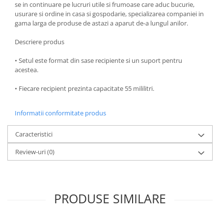
se in continuare pe lucruri utile si frumoase care aduc bucurie,
Oale si cratite
usurare si ordine in casa si gospodarie, specializarea companiei in
gama larga de produse de astazi a aparut de-a lungul anilor.
Tavi copt
Tigai
Descriere produs
Vesela si tacamuri
• Setul este format din sase recipiente si un suport pentru
Boluri
acestea.
Farfurii
• Fiecare recipient prezinta capacitate 55 mililitri.
Scurgatoare vase
Seturi de tacamuri
Informatii conformitate produs
Suporturi pentru tacamuri
Cani
Caracteristici
Cesti
Review-uri
(0)
Pahare
Scrumiere
Seturi vesela
Suporturi farfurii
PRODUSE SIMILARE
Suporturi pahare, cesti, cani
Untiere