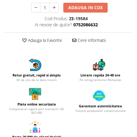
Obiecte mobilier
ADAUGA IN COS
Accesorii mobilier
Dulapuri
Cod Produs:
ZE-19584
Ai nevoie de ajutor?
0752086632
Etajere
Rafturi
Adauga la Favorite
Cere informatii
Ustensile pentru gatit
Ascutitori cutite
Cutite
Decojitoare fructe si legume
Foarfece alimentare
Retur gratuit, rapid si simplu
Livrare rapida 24-48 ore
30 de zile de la data livrarii
Pe intreg teritoriul Romaniei
Mojare
Perii si bureti
Polonice, clesti, spatule, linguri
Plata online securizata
Garantam autenticitatea
Prese, tocatoare si feliatoare
Cumparaturi sigure prin tranzactii 3D
Tuturor produselor comercializate
alimente
SECURE
Razatori
Seturi ustensile bucatarie
Site
Peste 30.000 de clienti fericiti