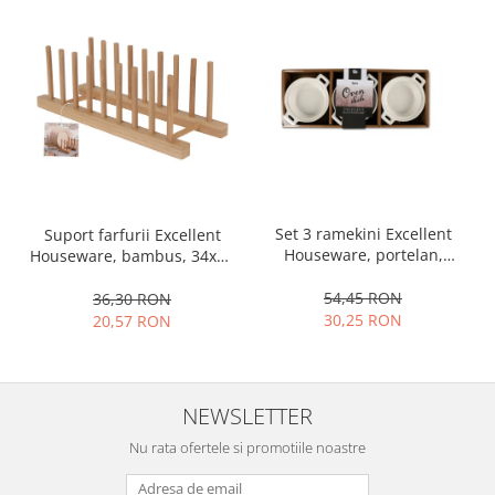
Ustensile cofetarie si patiserie
Ramekin
Tavi si forme prajituri
Aparate prajituri
Facalete
Forme briose
Lumanari tort
Ornare, insiropare si decorare
Set 3 ramekini Excellent
Suport farfurii Excellent
prajituri
Houseware, portelan,
Houseware, bambus, 34x12
13x10x4 cm, 130 ml, rotund
cm, maro
Portionatoare si feliatoare
54,45 RON
36,30 RON
Posuri si duiuri
30,25 RON
20,57 RON
Raclete patiserie
Suporturi prajituri
Tavi detasabile
NEWSLETTER
Tavi si forme fursecuri
Nu rata ofertele si promotiile noastre
Ustensile antiaderente
Ustensile de masura