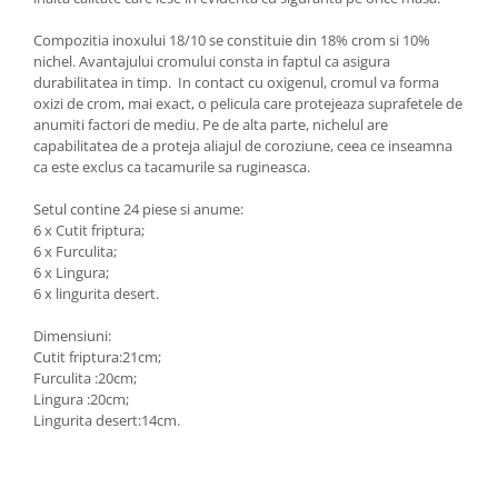
Oale si cratite
Compozitia inoxului 18/10 se constituie din 18% crom si 10%
Tavi copt
nichel. Avantajului cromului consta in faptul ca asigura
durabilitatea in timp. In contact cu oxigenul, cromul va forma
Tigai
oxizi de crom, mai exact, o pelicula care protejeaza suprafetele de
Vesela si tacamuri
anumiti factori de mediu. Pe de alta parte, nichelul are
capabilitatea de a proteja aliajul de coroziune, ceea ce inseamna
Boluri
ca este exclus ca tacamurile sa rugineasca.
Farfurii
Scurgatoare vase
Setul contine 24 piese si anume:
6 x Cutit friptura;
Seturi de tacamuri
6 x Furculita;
Suporturi pentru tacamuri
6 x Lingura;
Cani
6 x lingurita desert.
Cesti
Dimensiuni:
Pahare
Cutit friptura:21cm;
Scrumiere
Furculita :20cm;
Lingura :20cm;
Seturi vesela
Lingurita desert:14cm.
Suporturi farfurii
Suporturi pahare, cesti, cani
Untiere