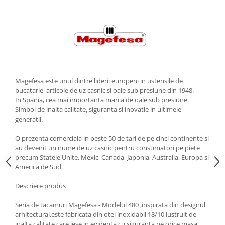
Strecuratori
Tocatoare de bucatarie
Adaptor plita
Aprinzatoare aragaz
Arzatoare
Cantare de bucatarie
Magefesa este unul dintre liderii europeni in ustensile de
Dispesere detergent
bucatarie, articole de uz casnic si oale sub presiune din 1948.
In Spania, cea mai importanta marca de oale sub presiune.
Mixere
Simbol de inalta calitate, siguranta si inovatie in ultimele
Odorizant frigider
generatii.
Pensule bucatarie
O prezenta comerciala in peste 50 de tari de pe cinci continente si
Prosoape bucatarie
au devenit un nume de uz casnic pentru consumatori pe piete
Seturi cutite
precum Statele Unite, Mexic, Canada, Japonia, Australia, Europa si
America de Sud.
Ustensile de masurat
Ustensile fragezire carne
Descriere produs
Ustensile gatire la aburi
Seria de tacamuri Magefesa - Modelul 480 ,inspirata din designul
Vase pentru gatit
arhitectural,este fabricata din otel inoxidabil 18/10 lustruit,de
Capace pentru vase
inalta calitate care iese in evidenta cu siguranta pe orice masa.