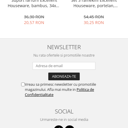
Set 3 ramekini Excellent
Suport farfurii Excellent
Houseware, portelan,
Houseware, bambus, 34x12
13x10x4 cm, 130 ml, rotund
cm, maro
54,45 RON
36,30 RON
30,25 RON
20,57 RON
NEWSLETTER
Nu rata ofertele si promotiile noastre
Vreau sa primesc newsletter cu promotiile
magazinului. Afla mai multe in
Politica de
Confidentialitate
SOCIAL
Urmareste-ne in social media