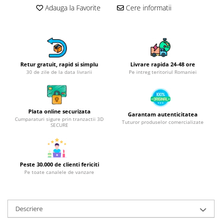
Obiecte mobilier
Adauga la Favorite
Cere informatii
Accesorii mobilier
Dulapuri
Etajere
Rafturi
Retur gratuit, rapid si simplu
Livrare rapida 24-48 ore
Ustensile pentru gatit
30 de zile de la data livrarii
Pe intreg teritoriul Romaniei
Ascutitori cutite
Cutite
Decojitoare fructe si legume
Plata online securizata
Garantam autenticitatea
Cumparaturi sigure prin tranzactii 3D
Foarfece alimentare
Tuturor produselor comercializate
SECURE
Mojare
Perii si bureti
Polonice, clesti, spatule, linguri
Peste 30.000 de clienti fericiti
Prese, tocatoare si feliatoare
Pe toate canalele de vanzare
alimente
Razatori
Seturi ustensile bucatarie
Descriere
Site