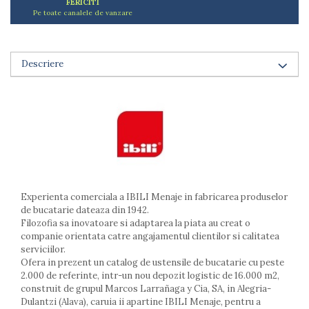
FERICITI
Arzatoare
Pe toate canalele de vanzare
Cantare de bucatarie
Dispesere detergent
Mixere
Descriere
Odorizant frigider
Pensule bucatarie
Prosoape bucatarie
Seturi cutite
Ustensile de masurat
Ustensile fragezire carne
Ustensile gatire la aburi
Vase pentru gatit
Experienta comerciala a IBILI Menaje in fabricarea produselor
de bucatarie dateaza din 1942.
Capace pentru vase
Filozofia sa inovatoare si adaptarea la piata au creat o
Oale si cratite
companie orientata catre angajamentul clientilor si calitatea
Tavi copt
serviciilor.
Ofera in prezent un catalog de ustensile de bucatarie cu peste
Tigai
2.000 de referinte, intr-un nou depozit logistic de 16.000 m2,
Vesela si tacamuri
construit de grupul Marcos Larrañaga y Cia, SA, in Alegria-
Dulantzi (Alava), caruia ii apartine IBILI Menaje, pentru a
Boluri