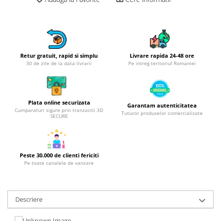
Obiecte mobilier
Accesorii mobilier
Dulapuri
Etajere
Rafturi
Retur gratuit, rapid si simplu
Livrare rapida 24-48 ore
30 de zile de la data livrarii
Pe intreg teritoriul Romaniei
Ustensile pentru gatit
Ascutitori cutite
Cutite
Plata online securizata
Garantam autenticitatea
Decojitoare fructe si legume
Cumparaturi sigure prin tranzactii 3D
Tuturor produselor comercializate
SECURE
Foarfece alimentare
Mojare
Perii si bureti
Peste 30.000 de clienti fericiti
Polonice, clesti, spatule, linguri
Pe toate canalele de vanzare
Prese, tocatoare si feliatoare
alimente
Razatori
Descriere
Seturi ustensile bucatarie
Site