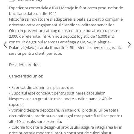
Strecuratori
Experienta comerciala a IBILI Menaje in fabricarea produselor de
bucatarie dateaza din 1942.
Tocatoare de bucatarie
Filozofia sa inovatoare si adaptarea la piata au creat o companie
Adaptor plita
orientata catre angajamentul clientilor si calitatea serviciilor.
Aprinzatoare aragaz
Ofera in prezent un catalog de ustensile de bucatarie cu peste
2.000 de referinte, intr-un nou depozit logistic de 16.000 m2,
Arzatoare
construit de grupul Marcos Larrañaga y Cia, SA, in Alegria-
Cantare de bucatarie
Dulantzi (Alava), caruia ii apartine IBILI Menaje, pentru a garanta
servicii pentru clienti perfecte.
Dispesere detergent
Mixere
Descriere produs
Odorizant frigider
Caracteristici unice:
Pensule bucatarie
Prosoape bucatarie
• Fabricat din aluminiu si plastuc dur;
Seturi cutite
• Suportul este conceput pentru sustinerea capsulelor
Nespresso, cu o greutate mica poate sustine pana la 40 de
Ustensile de masurat
capsule;
Ustensile fragezire carne
• Vorbind despre depozitare, in interiorul produsului, pe toata
circumferinta, prezinta un spatiu gol care poate fi utilizat pentru
Ustensile gatire la aburi
alte 10 capsule, spre exemplu;
Vase pentru gatit
• Culorile folosite la design-ul produsului asigura integrarea lui in
orice bucatarie moderna intr-un constrast de culori placut
Capace pentru vase