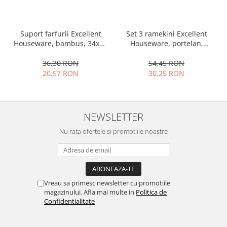
Ustensile cofetarie si patiserie
Ramekin
Set 3 ramekini Excellent
Suport farfurii Excellent
Tavi si forme prajituri
Houseware, portelan,
Houseware, bambus, 34x12
13x10x4 cm, 130 ml, rotund
cm, maro
Aparate prajituri
54,45 RON
36,30 RON
Facalete
30,25 RON
20,57 RON
Forme briose
Lumanari tort
Ornare, insiropare si decorare
NEWSLETTER
prajituri
Portionatoare si feliatoare
Nu rata ofertele si promotiile noastre
Posuri si duiuri
Raclete patiserie
Suporturi prajituri
Tavi detasabile
Vreau sa primesc newsletter cu promotiile
magazinului. Afla mai multe in
Politica de
Tavi si forme fursecuri
Confidentialitate
Ustensile antiaderente
Ustensile de masura