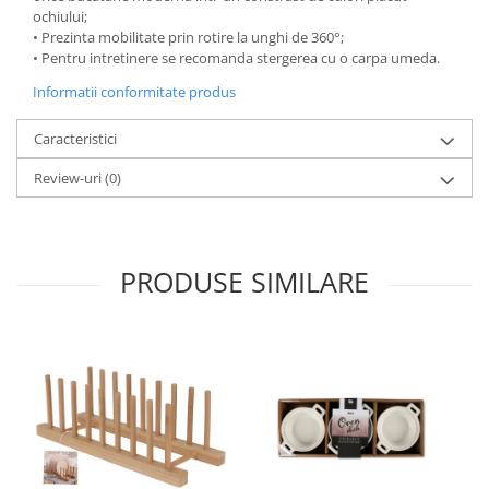
ochiului;
Oale si cratite
• Prezinta mobilitate prin rotire la unghi de 360°;
Tavi copt
• Pentru intretinere se recomanda stergerea cu o carpa umeda.
Tigai
Informatii conformitate produs
Vesela si tacamuri
Caracteristici
Boluri
Farfurii
Review-uri
(0)
Scurgatoare vase
Seturi de tacamuri
Suporturi pentru tacamuri
PRODUSE SIMILARE
Cani
Cesti
Pahare
Scrumiere
Seturi vesela
Suporturi farfurii
Suporturi pahare, cesti, cani
Untiere