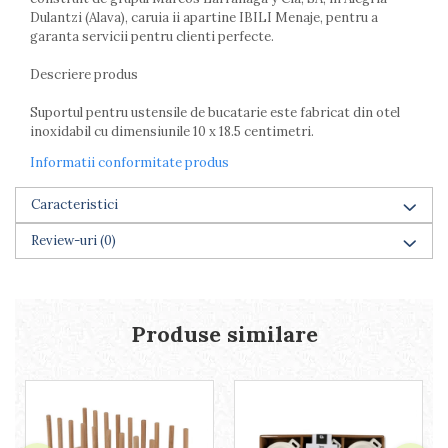
Farfurii
Dulantzi (Alava), caruia ii apartine IBILI Menaje, pentru a
garanta servicii pentru clienti perfecte.
Scurgatoare vase
Seturi de tacamuri
Descriere produs
Suporturi pentru tacamuri
Cani
Suportul pentru ustensile de bucatarie este fabricat din otel
inoxidabil cu dimensiunile 10 x 18.5 centimetri.
Cesti
Pahare
Informatii conformitate produs
Scrumiere
Caracteristici
Seturi vesela
Suporturi farfurii
Review-uri
(0)
Suporturi pahare, cesti, cani
Untiere
Ustensile cofetarie si patiserie
Produse similare
Ramekin
Tavi si forme prajituri
Aparate prajituri
Facalete
Forme briose