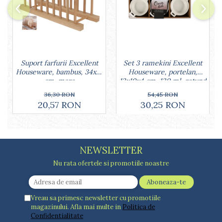
Lumanari tort
Ornare, insiropare si decorare
prajituri
Portionatoare si feliatoare
Posuri si duiuri
Raclete patiserie
Set 3 ramekini Excellent
Suport farfurii Excellent
Suporturi prajituri
Houseware, portelan,
Houseware, bambus, 34x12
13x10x4 cm, 130 ml, rotund
cm, maro
Tavi detasabile
Tavi si forme fursecuri
54,45 RON
36,30 RON
30,25 RON
20,57 RON
Ustensile antiaderente
Ustensile de masura
NEWSLETTER
Nu rata ofertele si promotiile noastre
Vreau sa primesc newsletter cu promotiile
magazinului. Afla mai multe in
Politica de
Confidentialitate