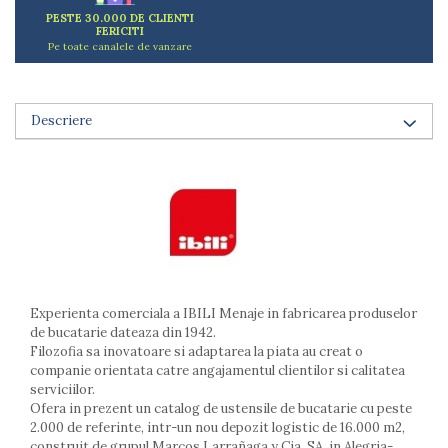
Arzatoare
PESTE 30.000 DE CLIENTI
FERICITI
Cantare de bucatarie
Pe toate canalele de vanzare
Dispesere detergent
Mixere
Odorizant frigider
Descriere
Pensule bucatarie
Prosoape bucatarie
Seturi cutite
Ustensile de masurat
Ustensile fragezire carne
Ustensile gatire la aburi
Vase pentru gatit
Capace pentru vase
Experienta comerciala a IBILI Menaje in fabricarea produselor
de bucatarie dateaza din 1942.
Oale si cratite
Filozofia sa inovatoare si adaptarea la piata au creat o
Tavi copt
companie orientata catre angajamentul clientilor si calitatea
Tigai
serviciilor.
Vesela si tacamuri
Ofera in prezent un catalog de ustensile de bucatarie cu peste
2.000 de referinte, intr-un nou depozit logistic de 16.000 m2,
Boluri
construit de grupul Marcos Larrañaga y Cia, SA, in Alegria-