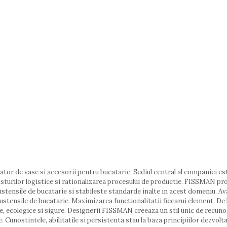
tor de vase si accesorii pentru bucatarie. Sediul central al companiei e
sturilor logistice si rationalizarea procesului de productie. FISSMAN pr
 ustensile de bucatarie si stabileste standarde inalte in acest domeniu.
e ustensile de bucatarie. Maximizarea functionalitatii fiecarui element. De
ate, ecologice si sigure. Designerii FISSMAN creeaza un stil unic de rec
 Cunostintele, abilitatile si persistenta stau la baza principiilor dezvolt