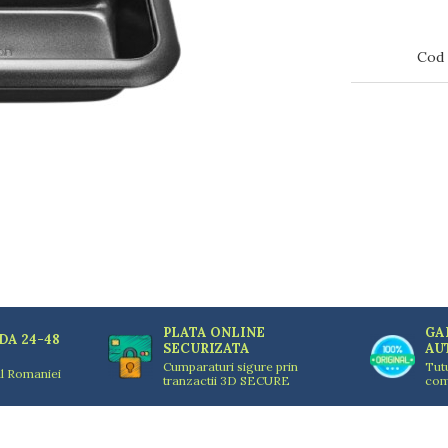
Cod 
PLATA ONLINE
GA
DA 24-48
SECURIZATA
AU
Cumparaturi sigure prin
Tut
ul Romaniei
tranzactii 3D SECURE
com