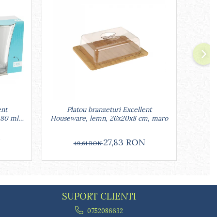
ent
Platou branzeturi Excellent
Set 2 
 80 ml,
Houseware, lemn, 26x20x8 cm, maro
port
N
27,83 RON
49,61 RON
SUPORT CLIENTI
0752086632