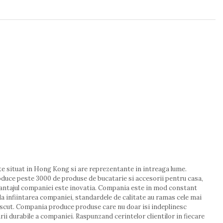
ste situat in Hong Kong si are reprezentante in intreaga lume.
oduce peste 3000 de produse de bucatarie si accesorii pentru casa,
 Avantajul companiei este inovatia. Compania este in mod constant
 la infiintarea companiei, standardele de calitate au ramas cele mai
unoscut. Compania produce produse care nu doar isi indeplinesc
arii durabile a companiei. Raspunzand cerintelor clientilor in fiecare