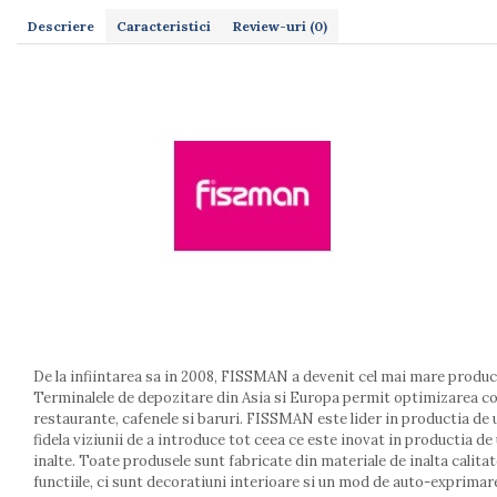
Dulapuri
Etajere
Descriere
Caracteristici
Review-uri
(0)
Rafturi
Ustensile pentru gatit
Ascutitori cutite
Cutite
Decojitoare fructe si legume
Foarfece alimentare
Mojare
Perii si bureti
Polonice, clesti, spatule, linguri
Prese, tocatoare si feliatoare alimente
Razatori
Seturi ustensile bucatarie
De la infiintarea sa in 2008, FISSMAN a devenit cel mai mare produca
Site
Terminalele de depozitare din Asia si Europa permit optimizarea co
Strecuratori
restaurante, cafenele si baruri. FISSMAN este lider in productia de
Tocatoare de bucatarie
fidela viziunii de a introduce tot ceea ce este inovat in productia d
Adaptor plita
inalte. Toate produsele sunt fabricate din materiale de inalta calit
functiile, ci sunt decoratiuni interioare si un mod de auto-exprimare.
Aprinzatoare aragaz