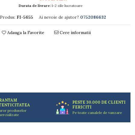
Durata de livrare:
1-2 zile lucratoare
Produs:
FI-5655
Ai nevoie de ajutor?
0752086632
Adauga la Favorite
Cere informatii
RANTAM
PESTE 30.000 DE CLIENTI
TENTICITATEA
FERICITI
uror produselor
Pe toate canalele de vanzare
ercializate