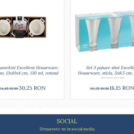
Set 3 pahare shot Excell
ramekini Excellent Houseware,
Houseware, sticla, 5x8.5 cm,
an, 13x10x4 cm, 130 ml, rotund
transparent
18,15 RO
30,25 RON
30,25 RON
54,45 RON
SOCIAL
Urmareste-ne in social media