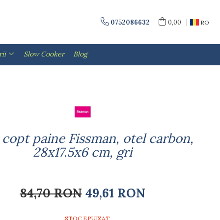
0752086632
0,00
RO
ii
Slow Cooker
Blog
 copt paine Fissman, otel carbon,
28x17.5x6 cm, gri
84,70 RON
49,61 RON
STOC EPUIZAT