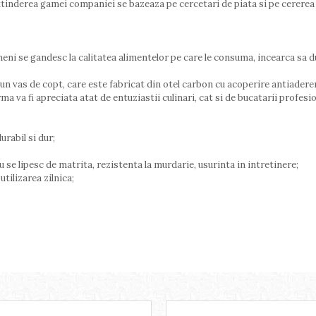
tinderea gamei companiei se bazeaza pe cercetari de piata si pe cerere
ni se gandesc la calitatea alimentelor pe care le consuma, incearca sa du
n vas de copt, care este fabricat din otel carbon cu acoperire antiaderent
a va fi apreciata atat de entuziastii culinari, cat si de bucatarii profesio
urabil si dur;
se lipesc de matrita, rezistenta la murdarie, usurinta in intretinere;
tilizarea zilnica;