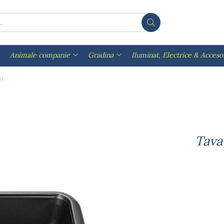
Animale companie
Gradina
Iluminat, Electrice & Accesor
ri
Tava