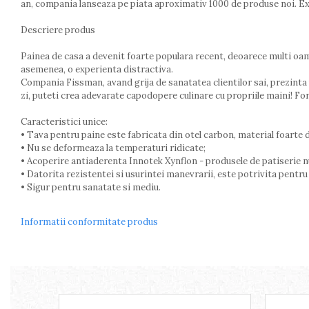
an, compania lanseaza pe piata aproximativ 1000 de produse noi. Ex
Arzatoare
Cantare de bucatarie
Descriere produs
Dispesere detergent
Painea de casa a devenit foarte populara recent, deoarece multi oame
Mixere
asemenea, o experienta distractiva.
Odorizant frigider
Compania Fissman, avand grija de sanatatea clientilor sai, prezinta u
Pensule bucatarie
zi, puteti crea adevarate capodopere culinare cu propriile maini! Form
Prosoape bucatarie
Caracteristici unice:
Seturi cutite
• Tava pentru paine este fabricata din otel carbon, material foarte d
Ustensile de masurat
• Nu se deformeaza la temperaturi ridicate;
Ustensile fragezire carne
• Acoperire antiaderenta Innotek Xynflon - produsele de patiserie nu 
• Datorita rezistentei si usurintei manevrarii, este potrivita pentru u
Ustensile gatire la aburi
• Sigur pentru sanatate si mediu.
Vase pentru gatit
Capace pentru vase
Informatii conformitate produs
Oale si cratite
Tavi copt
Tigai
Vesela si tacamuri
Boluri