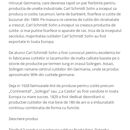
Intrucat Germania, care devenea rapid un pat fierbinte pentru
Ustensile cofetarie si patiserie
productia de unelte industriale, Carl Schmidt Sohn a inceput sa
produca si cutite, tacamuri, lame de barbierit, foarfece si cutite de
Ramekin
buzunar din 1869. Pe masura ce cererea de cutite din strainatate
Tavi si forme prajituri
a crescut, Carl Schmidt Sohn a inceput sa creasca productia de
Aparate prajituri
cutite. si mai putine foarfece si aparate de ras. Inca de la inceputul
secolului, majoritatea cutitelor Carl Schmidt Sohn au fost
Facalete
exportate in toata Europa.
Forme briose
De atunci Carl Schmidt Sohn a fost cunoscut pentru excelenta lor
Lumanari tort
in fabricarea cutitelor si tacamurilor de inalta calitate bazate pe o
Ornare, insiropare si decorare
istorie de productie pe termen lung in orasul Solingen. Astazi,
prajituri
Solingen ramane centrul cutitelor din Germania, unde se produc
Portionatoare si feliatoare
aproximativ 90% din cutitele germane.
Posuri si duiuri
Deja in 1928 faimoasele linii de produse pentru cutite precum
Raclete patiserie
„Continental”, „Solingia” sau „La Casita” au fost vandute in toata
Suporturi prajituri
Europa cu mare succes. 1829 a fost dedicat dezvoltarii si
productiei cutitelor de mai bine de 180 de ani si a imbunatatit
Tavi detasabile
continuu combinatia de forma cu functie.
Tavi si forme fursecuri
Descriere produs
Ustensile antiaderente
Ustensile de masura
Tigaile K2 conduc si pastreaza caldura foarte bine. Datorita