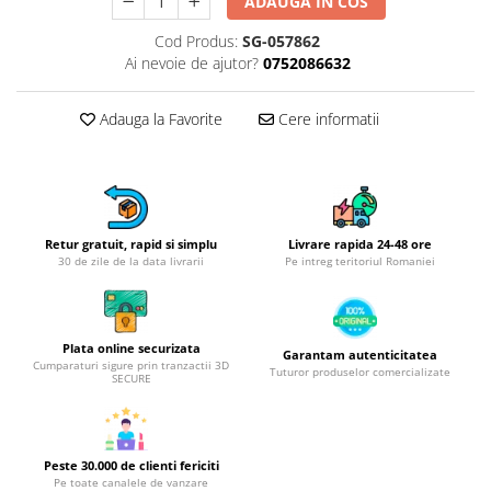
Obiecte mobilier
ADAUGA IN COS
Accesorii mobilier
Cod Produs:
SG-057862
Dulapuri
Ai nevoie de ajutor?
0752086632
Etajere
Adauga la Favorite
Cere informatii
Rafturi
Ustensile pentru gatit
Ascutitori cutite
Cutite
Decojitoare fructe si legume
Retur gratuit, rapid si simplu
Livrare rapida 24-48 ore
30 de zile de la data livrarii
Pe intreg teritoriul Romaniei
Foarfece alimentare
Mojare
Perii si bureti
Plata online securizata
Polonice, clesti, spatule, linguri
Garantam autenticitatea
Cumparaturi sigure prin tranzactii 3D
Tuturor produselor comercializate
SECURE
Prese, tocatoare si feliatoare
alimente
Razatori
Seturi ustensile bucatarie
Peste 30.000 de clienti fericiti
Pe toate canalele de vanzare
Site