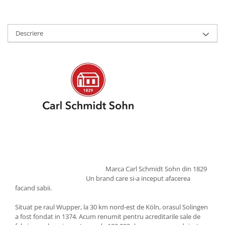
Strecuratori
Tocatoare de bucatarie
Descriere
Adaptor plita
Aprinzatoare aragaz
Arzatoare
Cantare de bucatarie
Dispesere detergent
Mixere
Odorizant frigider
Pensule bucatarie
Prosoape bucatarie
Seturi cutite
Ustensile de masurat
Marca Carl Schmidt Sohn din 1829
Un brand care si-a inceput afacerea
Ustensile fragezire carne
facand sabii.
Ustensile gatire la aburi
Situat pe raul Wupper, la 30 km nord-est de Köln, orasul Solingen
Vase pentru gatit
a fost fondat in 1374. Acum renumit pentru acreditarile sale de
Capace pentru vase