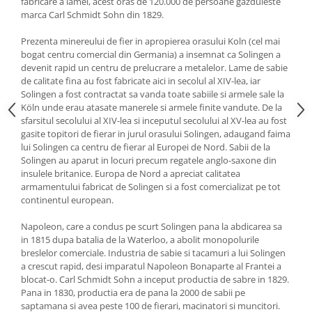
fabricare a lamei, acest oras de 120.000 de persoane gazduieste
marca Carl Schmidt Sohn din 1829.
Oale si cratite
Tavi copt
Prezenta minereului de fier in apropierea orasului Koln (cel mai
Tigai
bogat centru comercial din Germania) a insemnat ca Solingen a
devenit rapid un centru de prelucrare a metalelor. Lame de sabie
Vesela si tacamuri
de calitate fina au fost fabricate aici in secolul al XIV-lea, iar
Boluri
Solingen a fost contractat sa vanda toate sabiile si armele sale la
Köln unde erau atasate manerele si armele finite vandute. De la
Farfurii
sfarsitul secolului al XIV-lea si inceputul secolului al XV-lea au fost
Scurgatoare vase
gasite topitori de fierar in jurul orasului Solingen, adaugand faima
Seturi de tacamuri
lui Solingen ca centru de fierar al Europei de Nord. Sabii de la
Solingen au aparut in locuri precum regatele anglo-saxone din
Suporturi pentru tacamuri
insulele britanice. Europa de Nord a apreciat calitatea
Cani
armamentului fabricat de Solingen si a fost comercializat pe tot
continentul european.
Cesti
Pahare
Napoleon, care a condus pe scurt Solingen pana la abdicarea sa
Scrumiere
in 1815 dupa batalia de la Waterloo, a abolit monopolurile
breslelor comerciale. Industria de sabie si tacamuri a lui Solingen
Seturi vesela
a crescut rapid, desi imparatul Napoleon Bonaparte al Frantei a
Suporturi farfurii
blocat-o. Carl Schmidt Sohn a inceput productia de sabre in 1829.
Suporturi pahare, cesti, cani
Pana in 1830, productia era de pana la 2000 de sabii pe
saptamana si avea peste 100 de fierari, macinatori si muncitori.
Untiere