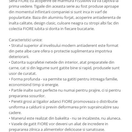
Seria FIORE cu acoperire de marmura FISSMAN va va captiva la
prima vedere. Tigaile din aceasta serie au fost produse aproape
Ustensile cofetarie si patiserie
din momentul infiintarii companiei si sunt inca in varf de
Ramekin
popularitate. Baza din aluminiu forjat, acoperire antiaderenta de
inalta calitate, design clasic, culoare neagra cu stropi albi fac din
Tavi si forme prajituri
colectia FIORE iubita si dorita in fiecare bucatarie.
Aparate prajituri
Facalete
Caracteristici unice:
• Stratul superior al invelisului modern antiaderent este format
Forme briose
din pete albe care ofera o protectie suplimentara impotriva
Lumanari tort
deteriorarii.
Ornare, insiropare si decorare
• Datorita suprafetei netede din interior, atat preparatele din
prajituri
carne, cat si din legume sunt gatite bine si rapid, produsele sunt
usor de curatat.
Portionatoare si feliatoare
• Forma profunda - va permite sa gatiti pentru intreaga familie,
Posuri si duiuri
economisind timp si energie.
• Partile inalte sunt perfecte nu numai pentru prajire, ci si pentru
Raclete patiserie
prepararea sosurilor.
Suporturi prajituri
• Peretii grosi ai tigailor adanci FIORE promoveaza o distributie
Tavi detasabile
uniforma a caldurii si previn deformarea prin supraincalzire sau
cadere.
Tavi si forme fursecuri
• Manerul este realizat din bakelita - nu se incalzeste, nu aluneca.
Ustensile antiaderente
• Vasele de gatit FIORE vor deveni un aliat de incredere in
Ustensile de masura
prepararea zilnica a alimentelor delicioase si sanatoase.