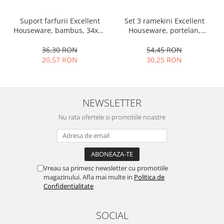
Set 3 ramekini Excellent
Suport farfurii Excellent
Houseware, portelan,
Houseware, bambus, 34x12
13x10x4 cm, 130 ml, rotund
cm, maro
54,45 RON
36,30 RON
30,25 RON
20,57 RON
NEWSLETTER
Nu rata ofertele si promotiile noastre
Vreau sa primesc newsletter cu promotiile
magazinului. Afla mai multe in
Politica de
Confidentialitate
SOCIAL