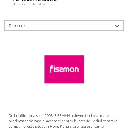
Pe toate canalele de vanzare
Strecuratori
Tocatoare de bucatarie
Adaptor plita
Descriere
Aprinzatoare aragaz
Arzatoare
Cantare de bucatarie
Dispesere detergent
Mixere
Odorizant frigider
Pensule bucatarie
Prosoape bucatarie
Seturi cutite
Ustensile de masurat
Ustensile fragezire carne
Ustensile gatire la aburi
De la infiintarea sa in 2008, FISSMAN a devenit cel mai mare
Vase pentru gatit
producator de vase si accesorii pentru bucatarie. Sediul central al
companiei este situat in Hong Kong si are reprezentante in
Capace pentru vase