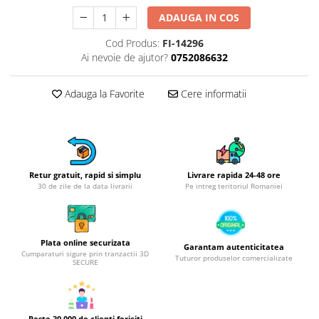
Obiecte mobilier
ADAUGA IN COS
Accesorii mobilier
Dulapuri
Cod Produs:
FI-14296
Ai nevoie de ajutor?
0752086632
Etajere
Rafturi
Adauga la Favorite
Cere informatii
Ustensile pentru gatit
Ascutitori cutite
Cutite
Decojitoare fructe si legume
Foarfece alimentare
Retur gratuit, rapid si simplu
Livrare rapida 24-48 ore
30 de zile de la data livrarii
Pe intreg teritoriul Romaniei
Mojare
Perii si bureti
Polonice, clesti, spatule, linguri
Plata online securizata
Prese, tocatoare si feliatoare
Garantam autenticitatea
Cumparaturi sigure prin tranzactii 3D
Tuturor produselor comercializate
alimente
SECURE
Razatori
Seturi ustensile bucatarie
Site
Peste 30.000 de clienti fericiti