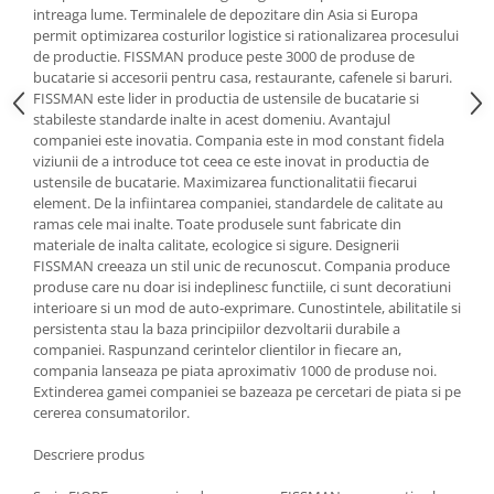
intreaga lume. Terminalele de depozitare din Asia si Europa
Oale si cratite
permit optimizarea costurilor logistice si rationalizarea procesului
Tavi copt
de productie. FISSMAN produce peste 3000 de produse de
bucatarie si accesorii pentru casa, restaurante, cafenele si baruri.
Tigai
FISSMAN este lider in productia de ustensile de bucatarie si
Vesela si tacamuri
stabileste standarde inalte in acest domeniu. Avantajul
companiei este inovatia. Compania este in mod constant fidela
Boluri
viziunii de a introduce tot ceea ce este inovat in productia de
Farfurii
ustensile de bucatarie. Maximizarea functionalitatii fiecarui
element. De la infiintarea companiei, standardele de calitate au
Scurgatoare vase
ramas cele mai inalte. Toate produsele sunt fabricate din
Seturi de tacamuri
materiale de inalta calitate, ecologice si sigure. Designerii
Suporturi pentru tacamuri
FISSMAN creeaza un stil unic de recunoscut. Compania produce
produse care nu doar isi indeplinesc functiile, ci sunt decoratiuni
Cani
interioare si un mod de auto-exprimare. Cunostintele, abilitatile si
Cesti
persistenta stau la baza principiilor dezvoltarii durabile a
Pahare
companiei. Raspunzand cerintelor clientilor in fiecare an,
compania lanseaza pe piata aproximativ 1000 de produse noi.
Scrumiere
Extinderea gamei companiei se bazeaza pe cercetari de piata si pe
Seturi vesela
cererea consumatorilor.
Suporturi farfurii
Descriere produs
Suporturi pahare, cesti, cani
Untiere