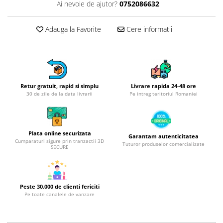
Obiecte mobilier
Ai nevoie de ajutor?
0752086632
Accesorii mobilier
Dulapuri
Adauga la Favorite
Cere informatii
Etajere
Rafturi
Ustensile pentru gatit
Ascutitori cutite
Retur gratuit, rapid si simplu
Livrare rapida 24-48 ore
30 de zile de la data livrarii
Pe intreg teritoriul Romaniei
Cutite
Decojitoare fructe si legume
Foarfece alimentare
Plata online securizata
Mojare
Garantam autenticitatea
Cumparaturi sigure prin tranzactii 3D
Tuturor produselor comercializate
Perii si bureti
SECURE
Polonice, clesti, spatule, linguri
Prese, tocatoare si feliatoare
alimente
Peste 30.000 de clienti fericiti
Pe toate canalele de vanzare
Razatori
Seturi ustensile bucatarie
Site