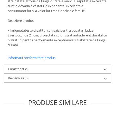
strainatate. Istoria de lunga durata a marcii si reputatia excelenta
sunt o dovada a calitatii, a experientei excelente a
Oale si cratite
consumatorilor si a valorilor traditionale ale familiei.
Tavi copt
Tigai
Descriere produs
Vesela si tacamuri
• Imbunatateste-ti gatitul cu tigaia pentru bucatari Judge
Boluri
Evertough de 24 cm, proiectata cu un strat antiaderent durabil cu
6 straturi pentru performante exceptionale si fiabilitate de lunga
Farfurii
durata.
Scurgatoare vase
Seturi de tacamuri
Informatii conformitate produs
Suporturi pentru tacamuri
Cani
Caracteristici
Cesti
Review-uri
(0)
Pahare
Scrumiere
Seturi vesela
PRODUSE SIMILARE
Suporturi farfurii
Suporturi pahare, cesti, cani
Untiere