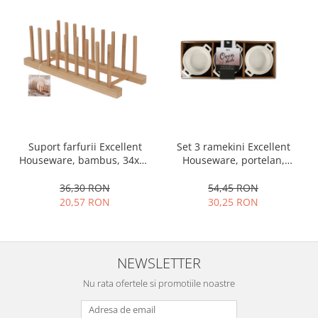
Ustensile cofetarie si patiserie
Ramekin
Tavi si forme prajituri
Aparate prajituri
Facalete
Forme briose
Lumanari tort
Set 3 ramekini Excellent
Suport farfurii Excellent
Ornare, insiropare si decorare
Houseware, portelan,
Houseware, bambus, 34x12
prajituri
13x10x4 cm, 130 ml, rotund
cm, maro
Portionatoare si feliatoare
54,45 RON
36,30 RON
Posuri si duiuri
30,25 RON
20,57 RON
Raclete patiserie
Suporturi prajituri
Tavi detasabile
NEWSLETTER
Tavi si forme fursecuri
Nu rata ofertele si promotiile noastre
Ustensile antiaderente
Ustensile de masura