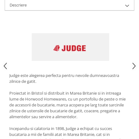
Descriere
Strecuratori
Tocatoare de bucatarie
Adaptor plita
Aprinzatoare aragaz
Arzatoare
Cantare de bucatarie
Dispesere detergent
Mixere
Odorizant frigider
Judge este alegerea perfecta pentru nevoile dumneavoastra
Pensule bucatarie
zilnice de gatit.
Prosoape bucatarie
Proiectat in Bristol si distribuit in Marea Britanie si in intreaga
Seturi cutite
lume de Horwood Homewares, cu un portofoliu de peste o mie
Ustensile de masurat
de accesorii de bucatarie, marca acopera pe larg toate sarcinile
zilnice de ustensile de bucatarie de gatit, coacere, pregatire a
Ustensile fragezire carne
alimentelor sau servire a alimentelor.
Ustensile gatire la aburi
Incepandu-si calatoria in 1898, Judge a echipat cu succes
Vase pentru gatit
bucataria a mii de familii atat in ​​Marea Britanie, cat si in
Capace pentru vase