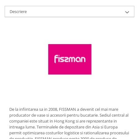
Strecuratori
Descriere
Tocatoare de bucatarie
Adaptor plita
Aprinzatoare aragaz
Arzatoare
Cantare de bucatarie
Dispesere detergent
Mixere
Odorizant frigider
Pensule bucatarie
Prosoape bucatarie
Seturi cutite
Ustensile de masurat
De la infiintarea sa in 2008, FISSMAN a devenit cel mai mare
Ustensile fragezire carne
producator de vase si accesorii pentru bucatarie. Sediul central al
Ustensile gatire la aburi
companiei este situat in Hong Kong si are reprezentante in
intreaga lume. Terminalele de depozitare din Asia si Europa
Vase pentru gatit
permit optimizarea costurilor logistice si rationalizarea procesului
Capace pentru vase
de productie. FISSMAN produce peste 3000 de produse de