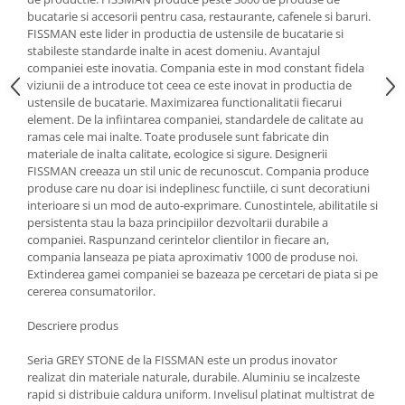
bucatarie si accesorii pentru casa, restaurante, cafenele si baruri.
Oale si cratite
FISSMAN este lider in productia de ustensile de bucatarie si
Tavi copt
stabileste standarde inalte in acest domeniu. Avantajul
companiei este inovatia. Compania este in mod constant fidela
Tigai
viziunii de a introduce tot ceea ce este inovat in productia de
Vesela si tacamuri
ustensile de bucatarie. Maximizarea functionalitatii fiecarui
element. De la infiintarea companiei, standardele de calitate au
Boluri
ramas cele mai inalte. Toate produsele sunt fabricate din
Farfurii
materiale de inalta calitate, ecologice si sigure. Designerii
Scurgatoare vase
FISSMAN creeaza un stil unic de recunoscut. Compania produce
produse care nu doar isi indeplinesc functiile, ci sunt decoratiuni
Seturi de tacamuri
interioare si un mod de auto-exprimare. Cunostintele, abilitatile si
Suporturi pentru tacamuri
persistenta stau la baza principiilor dezvoltarii durabile a
Cani
companiei. Raspunzand cerintelor clientilor in fiecare an,
compania lanseaza pe piata aproximativ 1000 de produse noi.
Cesti
Extinderea gamei companiei se bazeaza pe cercetari de piata si pe
Pahare
cererea consumatorilor.
Scrumiere
Descriere produs
Seturi vesela
Suporturi farfurii
Seria GREY STONE de la FISSMAN este un produs inovator
realizat din materiale naturale, durabile. Aluminiu se incalzeste
Suporturi pahare, cesti, cani
rapid si distribuie caldura uniform. Invelisul platinat multistrat de
Untiere