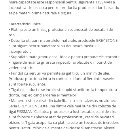
mare capacitate este responsabil pentru siguranta. FISSMAN a
Ustensile cofetarie si patiserie
inceput sa-l foloseasca pentru productia produselor lor, bazandu-
se pe materii prime naturale si sigure.
Ramekin
Tavi si forme prajituri
Caracteristici unice:
• Platina este un finisaj profesional recunoscut de bucatari de
Aparate prajituri
top.
Facalete
• Datorita utilizarii materialelor naturale, produsele GREY STONE
Forme briose
sunt sigure pentru sanatate si nu dauneaza mediului
inconjurator.
Lumanari tort
• Suprafata mata granuloasa - ideala pentru preparatele crocante.
Ornare, insiropare si decorare
• Tigaile de nuanta gri arata impecabil si placute din punct de
prajituri
vedere estetic.
• Fundul cu nervuri va permite sa gatiti cu un minim de ulei.
Portionatoare si feliatoare
Produsul practic nu intra in contact cu fundul fierbinte, vasele
Posuri si duiuri
sunt foarte suculente.
Raclete patiserie
• Tigaia cu inductie se incalzeste rapid si uniform la temperatura
dorita, impiedicand arderea alimentelor.
Suporturi prajituri
• Manerul este realizat din bakelita - nu se incalzeste, nu aluneca.
Tavi detasabile
Seria GREY STONE este una dintre cele mai bune din colectia de
Tavi si forme fursecuri
tigai FISSMAN. Calitatea produselor a fost testata de ani de zile:
sunt folosite cu placere atat de profesionisti, cat si de bucatari
Ustensile antiaderente
obisnuiti. Tigaia acoperita cu platina este un tovaras de incredere
Ustensile de masura
pentru gatitul zilnic de alimente delicioase si sanatoase. Alegeti