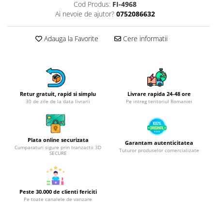
Obiecte mobilier
Cod Produs:
FI-4968
Ai nevoie de ajutor?
0752086632
Accesorii mobilier
Dulapuri
Adauga la Favorite
Cere informatii
Etajere
Rafturi
Ustensile pentru gatit
Ascutitori cutite
Cutite
Retur gratuit, rapid si simplu
Livrare rapida 24-48 ore
30 de zile de la data livrarii
Pe intreg teritoriul Romaniei
Decojitoare fructe si legume
Foarfece alimentare
Mojare
Plata online securizata
Perii si bureti
Garantam autenticitatea
Cumparaturi sigure prin tranzactii 3D
Tuturor produselor comercializate
SECURE
Polonice, clesti, spatule, linguri
Prese, tocatoare si feliatoare
alimente
Razatori
Peste 30.000 de clienti fericiti
Pe toate canalele de vanzare
Seturi ustensile bucatarie
Site