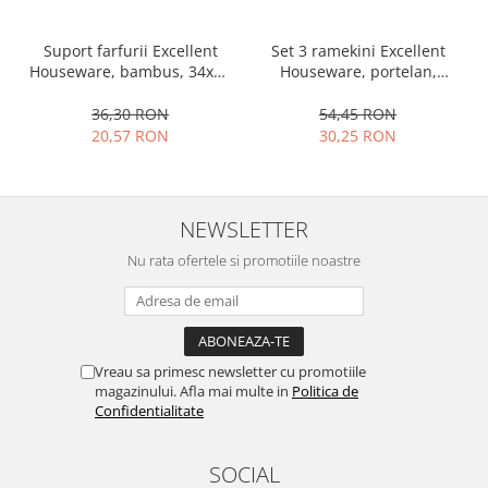
Set 3 ramekini Excellent
Suport farfurii Excellent
Houseware, portelan,
Houseware, bambus, 34x12
13x10x4 cm, 130 ml, rotund
cm, maro
54,45 RON
36,30 RON
30,25 RON
20,57 RON
NEWSLETTER
Nu rata ofertele si promotiile noastre
Vreau sa primesc newsletter cu promotiile
magazinului. Afla mai multe in
Politica de
Confidentialitate
SOCIAL