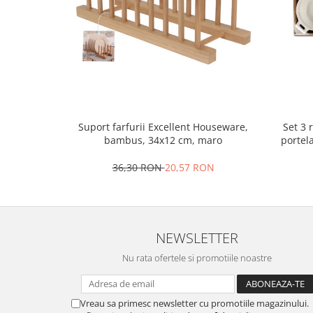
Ustensile cofetarie si patiserie
Ramekin
Tavi si forme prajituri
Aparate prajituri
Facalete
Forme briose
Set 3 
Suport farfurii Excellent Houseware,
Lumanari tort
portel
bambus, 34x12 cm, maro
Ornare, insiropare si decorare
prajituri
36,30 RON
20,57 RON
Portionatoare si feliatoare
Posuri si duiuri
Raclete patiserie
Suporturi prajituri
NEWSLETTER
Tavi detasabile
Nu rata ofertele si promotiile noastre
Tavi si forme fursecuri
Ustensile antiaderente
Vreau sa primesc newsletter cu promotiile magazinului.
Ustensile de masura