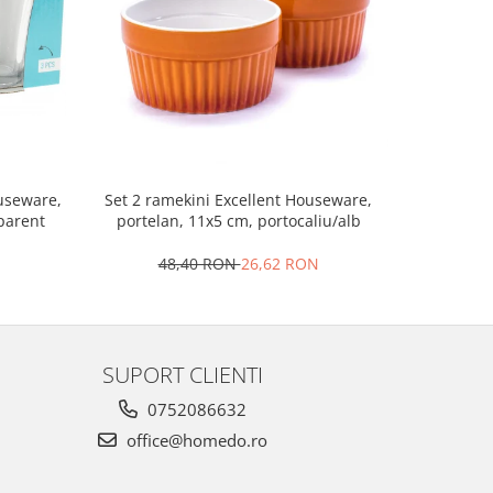
Set 2 ramekini Excellent Houseware,
Platou bra
ouseware,
portelan, 11x5 cm, portocaliu/alb
le
sparent
48,40 RON
26,62 RON
4
SUPORT CLIENTI
0752086632
office@homedo.ro