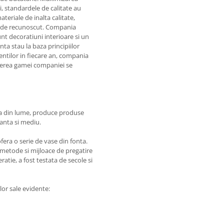
i, standardele de calitate au
teriale de inalta calitate,
ic de recunoscut. Compania
unt decoratiuni interioare si un
nta stau la baza principiilor
entilor in fiecare an, compania
derea gamei companiei se
.
ela din lume, produce produse
ranta si mediu.
fera o serie de vase din fonta.
 metode si mijloace de pregatire
atie, a fost testata de secole si
lor sale evidente: