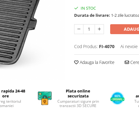
IN STOC
Durata de livrare:
1-2 zile lucrato
ADAUG
Cod Produs:
FI-4070
Ai nevoie
Adauga la Favorite
Cere 
 rapida 24-48
Plata online
ore
securizata
a
reg teritoriul
Cumparaturi sigure prin
Tu
omaniei
tranzactii 3D SECURE