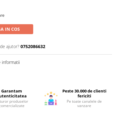
are
A IN COS
 de ajutor?
0752086632
informatii
Garantam
Peste 30.000 de clienti
utenticitatea
fericiti
turor produselor
Pe toate canalele de
comercializate
vanzare