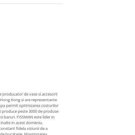
e producator de vase si accesorii
in Hong Kong si are reprezentante
ropa permit optimizarea costurilor
MAN produce peste 3000 de produse
si baruri. FISSMAN este lider in
 inalte in acest domeniu.
nstant fidela viziunii de a
e de bucatarie. Maximizarea