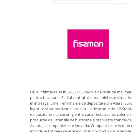
Obiecte mobilier
Accesorii mobilier
Dulapuri
Etajere
Rafturi
Ustensile pentru gatit
Ascutitori cutite
Cutite
Decojitoare fructe si legume
Foarfece alimentare
Mojare
Perii si bureti
De la infiintarea sa in 2008, FISSMAN a devenit cel mai mar
Polonice, clesti, spatule, linguri
pentru bucatarie. Sediul central al companiei este situat 
Prese, tocatoare si feliatoare
in intreaga lume. Terminalele de depozitare din Asia si Eu
alimente
logistice si rationalizarea procesului de productie. FISS
de bucatarie si accesorii pentru casa, restaurante, cafenele 
Razatori
productia de ustensile de bucatarie si stabileste standarde
Seturi ustensile bucatarie
Avantajul companiei este inovatia. Compania este in mod co
introduce tot ceea ce este inovat in productia de ustensil
Site