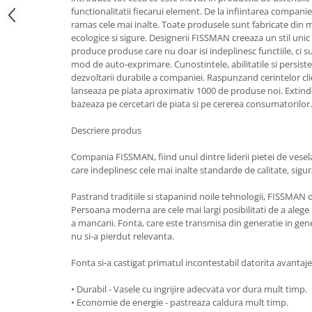
functionalitatii fiecarui element. De la infiintarea companie
Strecuratori
ramas cele mai inalte. Toate produsele sunt fabricate din ma
Tocatoare de bucatarie
ecologice si sigure. Designerii FISSMAN creeaza un stil un
produce produse care nu doar isi indeplinesc functiile, ci s
Adaptor plita
mod de auto-exprimare. Cunostintele, abilitatile si persiste
Aprinzatoare aragaz
dezvoltarii durabile a companiei. Raspunzand cerintelor cli
Arzatoare
lanseaza pe piata aproximativ 1000 de produse noi. Extin
bazeaza pe cercetari de piata si pe cererea consumatorilor
Cantare de bucatarie
Dispesere detergent
Descriere produs
Mixere
Compania FISSMAN, fiind unul dintre liderii pietei de ves
Odorizant frigider
care indeplinesc cele mai inalte standarde de calitate, sigu
Pensule bucatarie
Pastrand traditiile si stapanind noile tehnologii, FISSMAN o
Prosoape bucatarie
Persoana moderna are cele mai largi posibilitati de a alege
Seturi cutite
a mancarii. Fonta, care este transmisa din generatie in gener
Ustensile de masurat
nu si-a pierdut relevanta.
Ustensile fragezire carne
Fonta si-a castigat primatul incontestabil datorita avantaje
Ustensile gatire la aburi
Vase pentru gatit
• Durabil - Vasele cu ingrijire adecvata vor dura mult timp.
• Economie de energie - pastreaza caldura mult timp.
Capace pentru vase