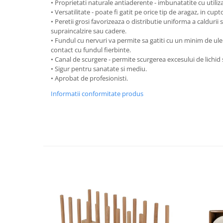
• Proprietati naturale antiaderente - imbunatatite cu utiliz
Oale si cratite
• Versatilitate - poate fi gatit pe orice tip de aragaz, in cupt
• Peretii grosi favorizeaza o distributie uniforma a caldurii
Tavi copt
supraincalzire sau cadere.
Tigai
• Fundul cu nervuri va permite sa gatiti cu un minim de ulei
contact cu fundul fierbinte.
Vesela si tacamuri
• Canal de scurgere - permite scurgerea excesului de lichid s
Boluri
• Sigur pentru sanatate si mediu.
• Aprobat de profesionisti.
Farfurii
Scurgatoare vase
Informatii conformitate produs
Seturi de tacamuri
Suporturi pentru tacamuri
Cani
Cesti
Pahare
Scrumiere
Seturi vesela
Suporturi farfurii
Suporturi pahare, cesti, cani
Untiere