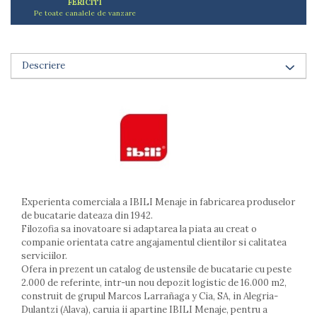
FERICITI
Arzatoare
Pe toate canalele de vanzare
Cantare de bucatarie
Dispesere detergent
Mixere
Descriere
Odorizant frigider
Pensule bucatarie
Prosoape bucatarie
Seturi cutite
Ustensile de masurat
Ustensile fragezire carne
Ustensile gatire la aburi
Vase pentru gatit
Experienta comerciala a IBILI Menaje in fabricarea produselor
de bucatarie dateaza din 1942.
Capace pentru vase
Filozofia sa inovatoare si adaptarea la piata au creat o
Oale si cratite
companie orientata catre angajamentul clientilor si calitatea
Tavi copt
serviciilor.
Ofera in prezent un catalog de ustensile de bucatarie cu peste
Tigai
2.000 de referinte, intr-un nou depozit logistic de 16.000 m2,
Vesela si tacamuri
construit de grupul Marcos Larrañaga y Cia, SA, in Alegria-
Dulantzi (Alava), caruia ii apartine IBILI Menaje, pentru a
Boluri