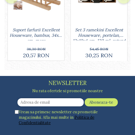
Lumanari tort
Ornare, insiropare si decorare
prajituri
Portionatoare si feliatoare
Posuri si duiuri
Set 3 ramekini Excellent
Suport farfurii Excellent
Houseware, portelan,
Houseware, bambus, 34x12
Raclete patiserie
13x10x4 cm, 130 ml, rotund
cm, maro
Suporturi prajituri
54,45 RON
36,30 RON
Tavi detasabile
30,25 RON
20,57 RON
Tavi si forme fursecuri
Ustensile antiaderente
Ustensile de masura
NEWSLETTER
Nu rata ofertele si promotiile noastre
Vreau sa primesc newsletter cu promotiile
magazinului. Afla mai multe in
Politica de
Confidentialitate