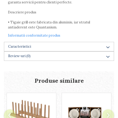
garanta servicii pentru clienti perfecte.
Farfurii
Scurgatoare vase
Descriere produs
Seturi de tacamuri
• Tigaie grill este fabricata din aluminiu, iar stratul
Suporturi pentru tacamuri
antiaderent este Quantanium.
Cani
Cesti
Informatii conformitate produs
Pahare
Caracteristici
Scrumiere
Seturi vesela
Review-uri
(0)
Suporturi farfurii
Suporturi pahare, cesti, cani
Untiere
Produse similare
Ustensile cofetarie si patiserie
Ramekin
Tavi si forme prajituri
Aparate prajituri
Facalete
Forme briose