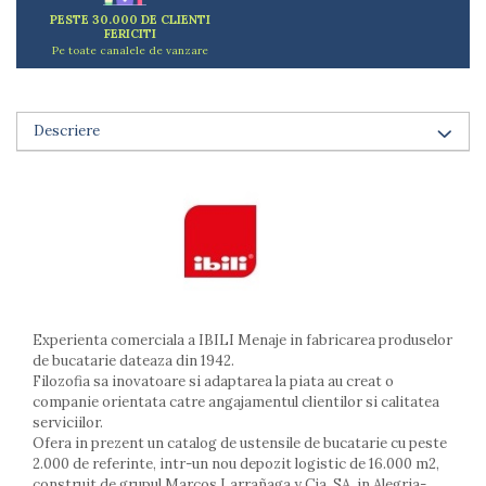
Arzatoare
PESTE 30.000 DE CLIENTI
FERICITI
Cantare de bucatarie
Pe toate canalele de vanzare
Dispesere detergent
Mixere
Odorizant frigider
Descriere
Pensule bucatarie
Prosoape bucatarie
Seturi cutite
Ustensile de masurat
Ustensile fragezire carne
Ustensile gatire la aburi
Vase pentru gatit
Capace pentru vase
Experienta comerciala a IBILI Menaje in fabricarea produselor
de bucatarie dateaza din 1942.
Oale si cratite
Filozofia sa inovatoare si adaptarea la piata au creat o
Tavi copt
companie orientata catre angajamentul clientilor si calitatea
Tigai
serviciilor.
Vesela si tacamuri
Ofera in prezent un catalog de ustensile de bucatarie cu peste
2.000 de referinte, intr-un nou depozit logistic de 16.000 m2,
Boluri
construit de grupul Marcos Larrañaga y Cia, SA, in Alegria-