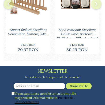
Lumanari tort
Ornare, insiropare si decorare
prajituri
Portionatoare si feliatoare
Posuri si duiuri
Raclete patiserie
Set 3 ramekini Excellent
Suport farfurii Excellent
Suporturi prajituri
Houseware, portelan,
Houseware, bambus, 34x12
13x10x4 cm, 130 ml, rotund
cm, maro
Tavi detasabile
Tavi si forme fursecuri
54,45 RON
36,30 RON
30,25 RON
20,57 RON
Ustensile antiaderente
Ustensile de masura
NEWSLETTER
Nu rata ofertele si promotiile noastre
Vreau sa primesc newsletter cu promotiile
magazinului. Afla mai multe in
Politica de
Confidentialitate