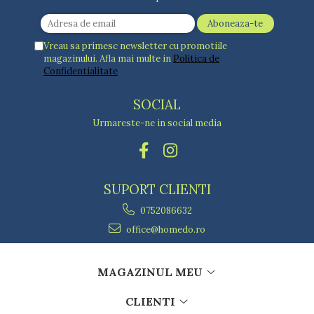
Vreau sa primesc newsletter cu promotiile
magazinului. Afla mai multe in
Politica de
Confidentialitate
SOCIAL
Urmareste-ne in social media
SUPORT CLIENTI
0752086632
office@homedo.ro
MAGAZINUL MEU
CLIENTI