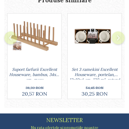
Lumanari tort
Ornare, insiropare si decorare
prajituri
Portionatoare si feliatoare
Posuri si duiuri
Raclete patiserie
Suporturi prajituri
Tavi detasabile
Tavi si forme fursecuri
Ustensile antiaderente
Ustensile de masura
Set 3 ramekini Excellent
Suport farfurii Excellent
Houseware, portelan,
Houseware, bambus, 34x12
13x10x4 cm, 130 ml, rotund
cm, maro
54,45 RON
36,30 RON
30,25 RON
20,57 RON
NEWSLETTER
Nu rata ofertele si promotiile noastre