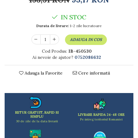
Dulapuri
Etajere
Rafturi
IN STOC
Ustensile pentru gatit
Durata de livrare:
1-2 zile lucratoare
Ascutitori cutite
Cutite
ADAUGA IN COS
Decojitoare fructe si legume
Cod Produs:
IB-450530
Foarfece alimentare
Ai nevoie de ajutor?
0752086632
Mojare
Perii si bureti
Adauga la Favorite
Cere informatii
Polonice, clesti, spatule, linguri
Prese, tocatoare si feliatoare alimente
Razatori
Seturi ustensile bucatarie
Site
RETUR GRATUIT, RAPID SI
Strecuratori
LIVRARE RAPIDA 24-48 ORE
SIMPLU
Pe intreg teritoriul Romaniei
Tocatoare de bucatarie
30 de zile de la data livrarii
Adaptor plita
Aprinzatoare aragaz