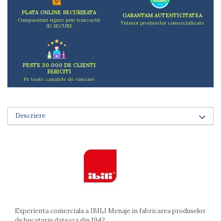
Arzatoare
PLATA ONLINE SECURIZATA
GARANTAM AUTENTICITATEA
Cantare de bucatarie
Cumparaturi sigure prin tranzactii
Tuturor produselor comercializate
3D SECURE
Dispesere detergent
Mixere
Odorizant frigider
PESTE 30.000 DE CLIENTI
Pensule bucatarie
FERICITI
Prosoape bucatarie
Pe toate canalele de vanzare
Seturi cutite
Ustensile de masurat
Ustensile fragezire carne
Descriere
Ustensile gatire la aburi
Vase pentru gatit
Capace pentru vase
Oale si cratite
Tavi copt
Tigai
Vesela si tacamuri
Experienta comerciala a IBILI Menaje in fabricarea produselor
Boluri
de bucatarie dateaza din 1942.