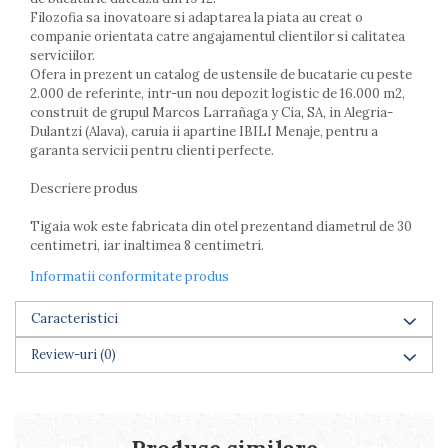
Farfurii
Filozofia sa inovatoare si adaptarea la piata au creat o
companie orientata catre angajamentul clientilor si calitatea
Scurgatoare vase
serviciilor.
Seturi de tacamuri
Ofera in prezent un catalog de ustensile de bucatarie cu peste
Suporturi pentru tacamuri
2.000 de referinte, intr-un nou depozit logistic de 16.000 m2,
Cani
construit de grupul Marcos Larrañaga y Cia, SA, in Alegria-
Dulantzi (Alava), caruia ii apartine IBILI Menaje, pentru a
Cesti
garanta servicii pentru clienti perfecte.
Pahare
Scrumiere
Descriere produs
Seturi vesela
Tigaia wok este fabricata din otel prezentand diametrul de 30
Suporturi farfurii
centimetri, iar inaltimea 8 centimetri.
Suporturi pahare, cesti, cani
Informatii conformitate produs
Untiere
Ustensile cofetarie si patiserie
Caracteristici
Ramekin
Review-uri
(0)
Tavi si forme prajituri
Aparate prajituri
Facalete
Forme briose
Produse similare