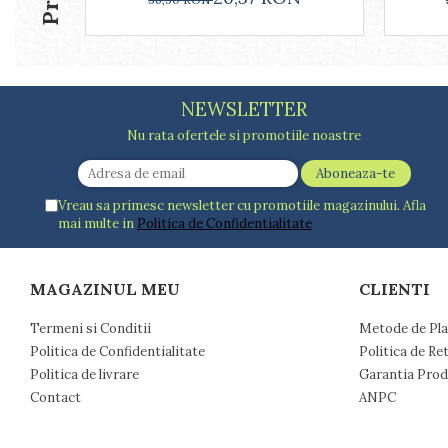
Farfurii
Scurgatoare vase
Seturi de tacamuri
Suporturi pentru tacamuri
NEWSLETTER
Cani
Cesti
Nu rata ofertele si promotiile noastre
Pahare
Scrumiere
Seturi vesela
Vreau sa primesc newsletter cu promotiile magazinului. Afla
mai multe in
Politica de Confidentialitate
Suporturi farfurii
Suporturi pahare, cesti, cani
Untiere
MAGAZINUL MEU
CLIENTI
Ustensile cofetarie si patiserie
Termeni si Conditii
Metode de Pla
Ramekin
Politica de Confidentialitate
Politica de Re
Tavi si forme prajituri
Politica de livrare
Garantia Prod
Aparate prajituri
Contact
ANPC
Facalete
Forme briose