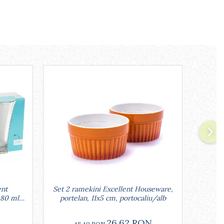
ent
Set 2 ramekini Excellent Houseware,
P
 80 ml,
portelan, 11x5 cm, portocaliu/alb
Housew
N
26,62 RON
48,40 RON