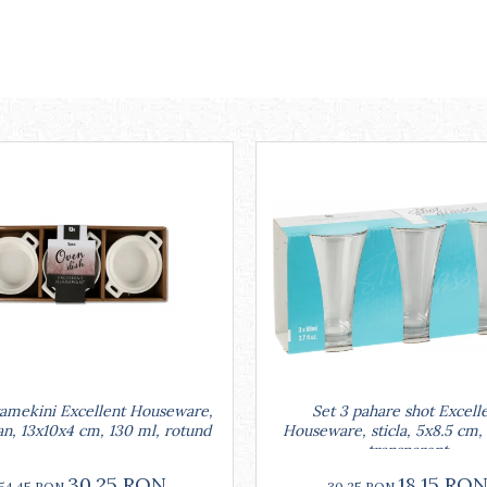
Set 3 pahare shot Excell
ramekini Excellent Houseware,
Houseware, sticla, 5x8.5 cm,
an, 13x10x4 cm, 130 ml, rotund
transparent
18,15 RO
30,25 RON
30,25 RON
54,45 RON