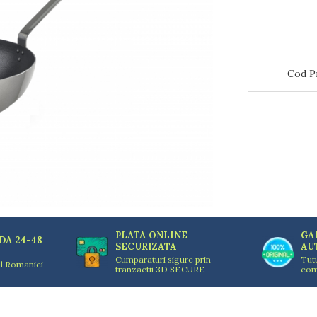
Cod P
PLATA ONLINE
GA
DA 24-48
SECURIZATA
AU
Cumparaturi sigure prin
Tut
ul Romaniei
tranzactii 3D SECURE
com