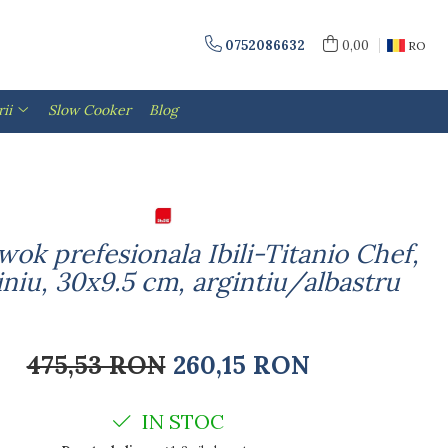
0752086632
0,00
RO
ii
Slow Cooker
Blog
wok prefesionala Ibili-Titanio Chef,
niu, 30x9.5 cm, argintiu/albastru
475,53 RON
260,15 RON
IN STOC