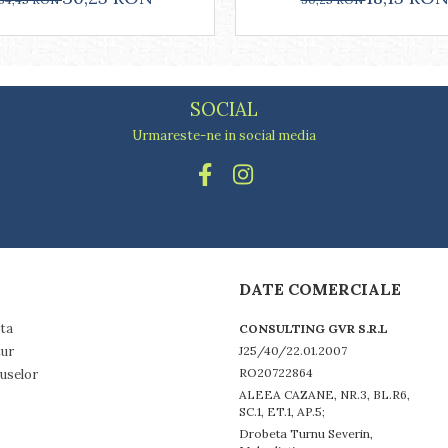
SOCIAL
Urmareste-ne in social media
DATE COMERCIALE
ta
CONSULTING GVR S.R.L
tur
J25/40/22.01.2007
RO20722864
uselor
ALEEA CAZANE, NR.3, BL.R6,
SC.1, ET.1, AP.5;
Drobeta Turnu Severin,