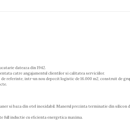
ucatarie dateaza din 1942.
ntata catre angajamentul clientilor si calitatea serviciilor.
de referinte, intr-un nou depozit logistic de 16.000 m2, construit de grup
cte.
maner si baza din otel inoxidabil. Manerul prezinta terminatie din silicon
full inductie cu eficienta energetica maxima.