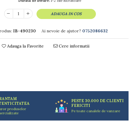
Durata de livrare:
1-2 zile lucratoare
ADAUGA IN COS
rodus:
IB-490230
Ai nevoie de ajutor?
0752086632
Adauga la Favorite
Cere informatii
RANTAM
PESTE 30.000 DE CLIENTI
TENTICITATEA
FERICITI
uror produselor
Pe toate canalele de vanzare
ercializate