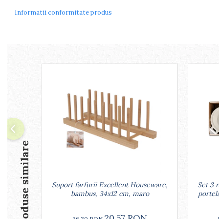
Arzatoare
Informatii conformitate produs
Cantare de bucatarie
Dispesere detergent
Mixere
Odorizant frigider
Pensule bucatarie
Prosoape bucatarie
Seturi cutite
Ustensile de masurat
Ustensile fragezire carne
Ustensile gatire la aburi
Vase pentru gatit
Produse similare
Capace pentru vase
Oale si cratite
Tavi copt
Suport farfurii Excellent Houseware,
Set 3 
Tigai
bambus, 34x12 cm, maro
portel
Vesela si tacamuri
Boluri
20,57 RON
36,30 RON