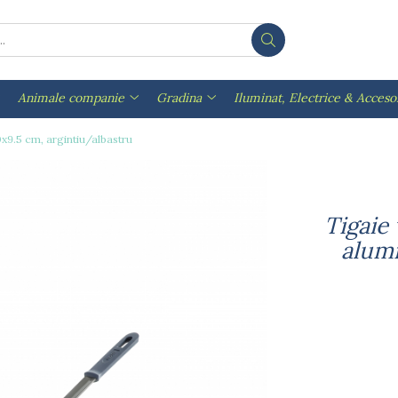
Animale companie
Gradina
Iluminat, Electrice & Accesor
0x9.5 cm, argintiu/albastru
Tigaie 
alumi