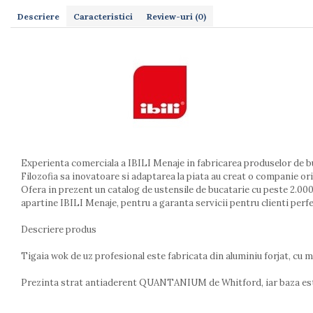
Dulapuri
Etajere
Descriere
Caracteristici
Review-uri
(0)
Rafturi
Ustensile pentru gatit
Ascutitori cutite
Cutite
Decojitoare fructe si legume
Foarfece alimentare
Mojare
Perii si bureti
Experienta comerciala a IBILI Menaje in fabricarea produselor de b
Polonice, clesti, spatule, linguri
Filozofia sa inovatoare si adaptarea la piata au creat o companie orie
Prese, tocatoare si feliatoare alimente
Ofera in prezent un catalog de ustensile de bucatarie cu peste 2.000 
apartine IBILI Menaje, pentru a garanta servicii pentru clienti perfe
Razatori
Seturi ustensile bucatarie
Descriere produs
Site
Tigaia wok de uz profesional este fabricata din aluminiu forjat, cu 
Strecuratori
Tocatoare de bucatarie
Prezinta strat antiaderent QUANTANIUM de Whitford, iar baza este 
Adaptor plita
Aprinzatoare aragaz