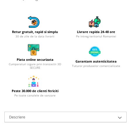
Obiecte mobilier
Accesorii mobilier
Dulapuri
Etajere
Rafturi
Retur gratuit, rapid si simplu
Livrare rapida 24-48 ore
30 de zile de la data livrarii
Pe intreg teritoriul Romaniei
Ustensile pentru gatit
Ascutitori cutite
Cutite
Plata online securizata
Garantam autenticitatea
Decojitoare fructe si legume
Cumparaturi sigure prin tranzactii 3D
Tuturor produselor comercializate
SECURE
Foarfece alimentare
Mojare
Perii si bureti
Peste 30.000 de clienti fericiti
Polonice, clesti, spatule, linguri
Pe toate canalele de vanzare
Prese, tocatoare si feliatoare
alimente
Razatori
Descriere
Seturi ustensile bucatarie
Site