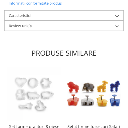
Informatii conformitate produs
Oale si cratite
Tavi copt
Caracteristici
Tigai
Review-uri
(0)
Vesela si tacamuri
Boluri
Farfurii
PRODUSE SIMILARE
Scurgatoare vase
Seturi de tacamuri
Suporturi pentru tacamuri
Cani
Cesti
Pahare
Scrumiere
Seturi vesela
Suporturi farfurii
Suporturi pahare, cesti, cani
Set 4 forme fursecuri Safari
Set forme prajituri 8 piese
Untiere