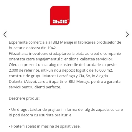
Strecuratori
Tocatoare de bucatarie
Adaptor plita
Aprinzatoare aragaz
Arzatoare
Experienta comerciala a IBILI Menaje in fabricarea produselor de
Cantare de bucatarie
bucatarie dateaza din 1942.
Dispesere detergent
Filozofia sa inovatoare si adaptarea la piata au creat o companie
orientata catre angajamentul clientilor si calitatea serviciilor.
Mixere
Ofera in prezent un catalog de ustensile de bucatarie cu peste
Odorizant frigider
2.000 de referinte, intr-un nou depozit logistic de 16.000 m2,
construit de grupul Marcos Larrañaga y Cia, SA, in Alegria-
Pensule bucatarie
Dulantzi (Alava), caruia ii apartine IBILI Menaje, pentru a garanta
Prosoape bucatarie
servicii pentru clienti perfecte.
Seturi cutite
Descriere produs:
Ustensile de masurat
Ustensile fragezire carne
• Un dragut taietor de prajituri in forma de fulg de zapada, cu care
Ustensile gatire la aburi
iti poti decora cu usurinta prajiturile.
Vase pentru gatit
• Poate fi spalat in masina de spalat vase.
Capace pentru vase