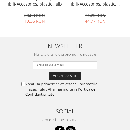
Ibili-Accesorios, plastic, 5
Ibili-Accesorios, plastic , alb
Ustensile cofetarie si patiserie
cm, multicolor
76,23 RON
33,88 RON
Ramekin
44,77 RON
19,36 RON
Tavi si forme prajituri
Aparate prajituri
Facalete
NEWSLETTER
Forme briose
Lumanari tort
Nu rata ofertele si promotiile noastre
Ornare, insiropare si decorare
prajituri
Portionatoare si feliatoare
Posuri si duiuri
Vreau sa primesc newsletter cu promotiile
magazinului. Afla mai multe in
Politica de
Raclete patiserie
Confidentialitate
Suporturi prajituri
Tavi detasabile
SOCIAL
Tavi si forme fursecuri
Ustensile antiaderente
Urmareste-ne in social media
Ustensile de masura