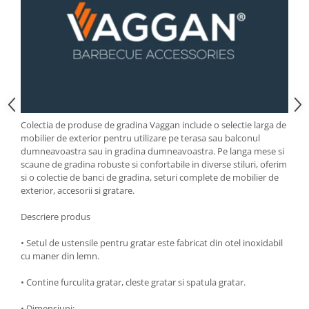
Strecuratori
Tocatoare de bucatarie
Adaptor plita
Aprinzatoare aragaz
Arzatoare
Cantare de bucatarie
Dispesere detergent
Colectia de produse de gradina Vaggan include o selectie larga de
mobilier de exterior pentru utilizare pe terasa sau balconul
Mixere
dumneavoastra sau in gradina dumneavoastra. Pe langa mese si
Odorizant frigider
scaune de gradina robuste si confortabile in diverse stiluri, oferim
si o colectie de banci de gradina, seturi complete de mobilier de
Pensule bucatarie
exterior, accesorii si gratare.
Prosoape bucatarie
Seturi cutite
Descriere produs
Ustensile de masurat
• Setul de ustensile pentru gratar este fabricat din otel inoxidabil
Ustensile fragezire carne
cu maner din lemn.
Ustensile gatire la aburi
• Contine furculita gratar, cleste gratar si spatula gratar.
Vase pentru gatit
Capace pentru vase
• Dimensiuni: