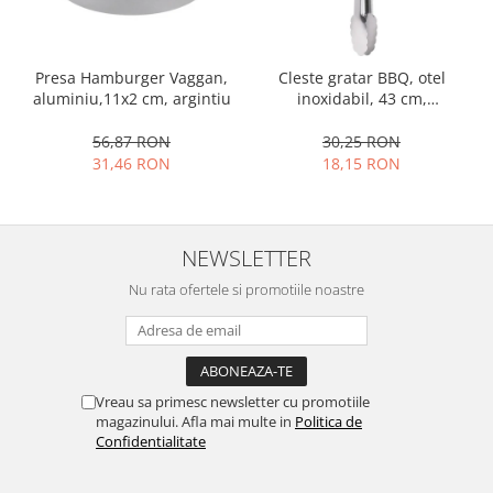
Ustensile cofetarie si patiserie
Ramekin
Presa Hamburger Vaggan,
Cleste gratar BBQ, otel
Tavi si forme prajituri
aluminiu,11x2 cm, argintiu
inoxidabil, 43 cm,
Aparate prajituri
argintiu/negru
56,87 RON
30,25 RON
Facalete
31,46 RON
18,15 RON
Forme briose
Lumanari tort
Ornare, insiropare si decorare
NEWSLETTER
prajituri
Portionatoare si feliatoare
Nu rata ofertele si promotiile noastre
Posuri si duiuri
Raclete patiserie
Suporturi prajituri
Tavi detasabile
Vreau sa primesc newsletter cu promotiile
magazinului. Afla mai multe in
Politica de
Tavi si forme fursecuri
Confidentialitate
Ustensile antiaderente
Ustensile de masura