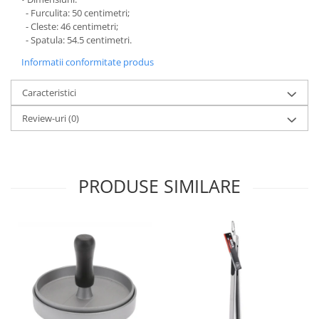
- Furculita: 50 centimetri;
Oale si cratite
- Cleste: 46 centimetri;
Tavi copt
- Spatula: 54.5 centimetri.
Tigai
Informatii conformitate produs
Vesela si tacamuri
Caracteristici
Boluri
Farfurii
Review-uri
(0)
Scurgatoare vase
Seturi de tacamuri
Suporturi pentru tacamuri
PRODUSE SIMILARE
Cani
Cesti
Pahare
Scrumiere
Seturi vesela
Suporturi farfurii
Suporturi pahare, cesti, cani
Untiere