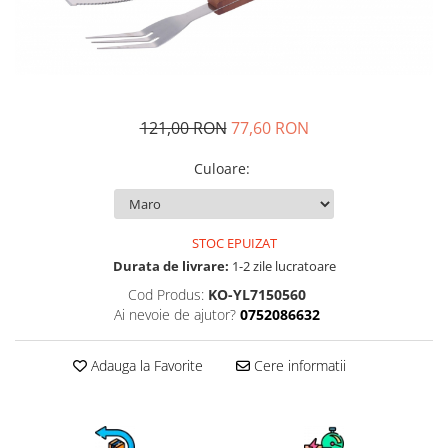
Fructiere si cosuri
Rafturi
Ceasuri decorative
Rucsacuri
Naproane si capace acoperire
Suporturi
Covorase intrare
alimente
Suporturi si rame fotografii
Oliviere si solnite
Odorizante
Platouri servire
Odorizante auto
121,00 RON
77,60 RON
Suporturi oale
Odorizante camera
Tavi servire
Culoare
:
Seturi desen
Seturi servire tapas
Sosiere
Suport servetele
STOC EPUIZAT
Depozitare alimente
Durata de livrare:
1-2 zile lucratoare
Caserole
Cod Produs:
KO-YL7150560
Ai nevoie de ajutor?
0752086632
Cutii Alimentare
Cutii pentru paine
Adauga la Favorite
Cere informatii
Recipiente si borcane
Organizatoare frigider
Recipiente condimente