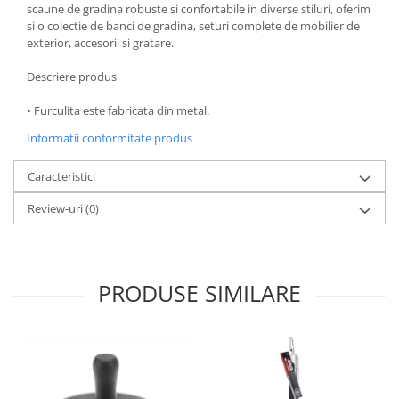
scaune de gradina robuste si confortabile in diverse stiluri, oferim
Oale si cratite
si o colectie de banci de gradina, seturi complete de mobilier de
exterior, accesorii si gratare.
Tavi copt
Tigai
Descriere produs
Vesela si tacamuri
• Furculita este fabricata din metal.
Boluri
Informatii conformitate produs
Farfurii
Scurgatoare vase
Caracteristici
Seturi de tacamuri
Review-uri
(0)
Suporturi pentru tacamuri
Cani
Cesti
Pahare
PRODUSE SIMILARE
Scrumiere
Seturi vesela
Suporturi farfurii
Suporturi pahare, cesti, cani
Untiere