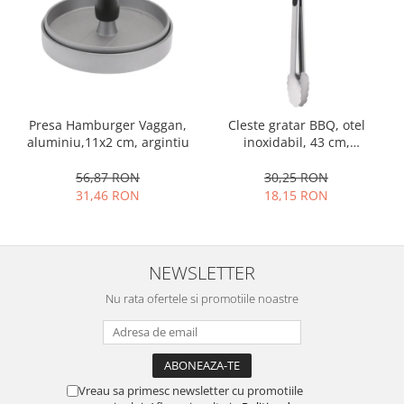
Ustensile cofetarie si patiserie
Ramekin
Tavi si forme prajituri
Aparate prajituri
Facalete
Presa Hamburger Vaggan,
Cleste gratar BBQ, otel
aluminiu,11x2 cm, argintiu
inoxidabil, 43 cm,
Forme briose
argintiu/negru
Lumanari tort
56,87 RON
30,25 RON
Ornare, insiropare si decorare
31,46 RON
18,15 RON
prajituri
Portionatoare si feliatoare
Posuri si duiuri
NEWSLETTER
Raclete patiserie
Nu rata ofertele si promotiile noastre
Suporturi prajituri
Tavi detasabile
Tavi si forme fursecuri
Ustensile antiaderente
Vreau sa primesc newsletter cu promotiile
Ustensile de masura