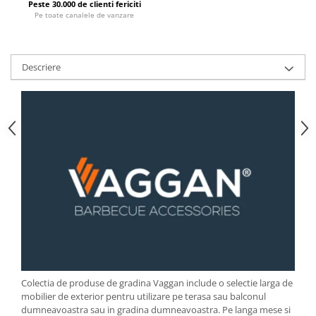
Peste 30.000 de clienti fericiti
Pe toate canalele de vanzare
Strecuratori
Tocatoare de bucatarie
Adaptor plita
Descriere
Aprinzatoare aragaz
Arzatoare
Cantare de bucatarie
Dispesere detergent
Mixere
Odorizant frigider
Pensule bucatarie
Prosoape bucatarie
Seturi cutite
Ustensile de masurat
Ustensile fragezire carne
Ustensile gatire la aburi
Colectia de produse de gradina Vaggan include o selectie larga de
Vase pentru gatit
mobilier de exterior pentru utilizare pe terasa sau balconul
dumneavoastra sau in gradina dumneavoastra. Pe langa mese si
Capace pentru vase