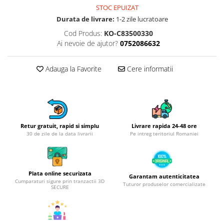
Obiecte mobilier
STOC EPUIZAT
Accesorii mobilier
Durata de livrare:
1-2 zile lucratoare
Dulapuri
Cod Produs:
KO-C83500330
Etajere
Ai nevoie de ajutor?
0752086632
Rafturi
Ustensile pentru gatit
Adauga la Favorite
Cere informatii
Ascutitori cutite
Cutite
Decojitoare fructe si legume
Foarfece alimentare
Retur gratuit, rapid si simplu
Livrare rapida 24-48 ore
30 de zile de la data livrarii
Pe intreg teritoriul Romaniei
Mojare
Perii si bureti
Polonice, clesti, spatule, linguri
Prese, tocatoare si feliatoare
Plata online securizata
Garantam autenticitatea
Cumparaturi sigure prin tranzactii 3D
alimente
Tuturor produselor comercializate
SECURE
Razatori
Seturi ustensile bucatarie
Site