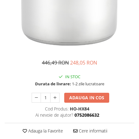
Fructiere si cosuri
Rafturi
Ceasuri decorative
Rucsacuri
Naproane si capace acoperire
Suporturi
Covorase intrare
alimente
Suporturi si rame fotografii
Oliviere si solnite
Odorizante
Platouri servire
Odorizante auto
Suporturi oale
Odorizante camera
Tavi servire
Seturi desen
Seturi servire tapas
446,49 RON
248,05 RON
Sosiere
Suport servetele
IN STOC
Depozitare alimente
Durata de livrare:
1-2 zile lucratoare
Caserole
ADAUGA IN COS
Cutii Alimentare
Cutii pentru paine
Cod Produs:
HO-HX84
Recipiente si borcane
Ai nevoie de ajutor?
0752086632
Organizatoare frigider
Adauga la Favorite
Cere informatii
Recipiente condimente