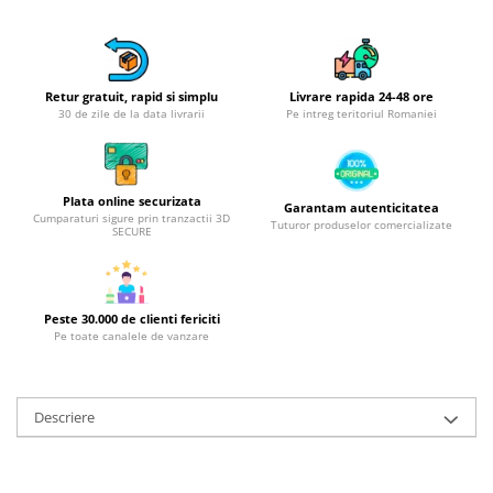
Obiecte mobilier
Accesorii mobilier
Dulapuri
Etajere
Retur gratuit, rapid si simplu
Livrare rapida 24-48 ore
30 de zile de la data livrarii
Pe intreg teritoriul Romaniei
Rafturi
Ustensile pentru gatit
Ascutitori cutite
Plata online securizata
Garantam autenticitatea
Cutite
Cumparaturi sigure prin tranzactii 3D
Tuturor produselor comercializate
SECURE
Decojitoare fructe si legume
Foarfece alimentare
Mojare
Peste 30.000 de clienti fericiti
Perii si bureti
Pe toate canalele de vanzare
Polonice, clesti, spatule, linguri
Prese, tocatoare si feliatoare
alimente
Descriere
Razatori
Seturi ustensile bucatarie
Site