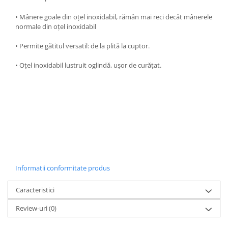
Oale si cratite
• Mânere goale din oțel inoxidabil, rămân mai reci decât mânerele
Tavi copt
normale din oțel inoxidabil
Tigai
• Permite gătitul versatil: de la plită la cuptor.
Vesela si tacamuri
• Oțel inoxidabil lustruit oglindă, ușor de curățat.
Boluri
Farfurii
Scurgatoare vase
Seturi de tacamuri
Suporturi pentru tacamuri
Cani
Cesti
Pahare
Informatii conformitate produs
Scrumiere
Seturi vesela
Caracteristici
Suporturi farfurii
Review-uri
(0)
Suporturi pahare, cesti, cani
Untiere