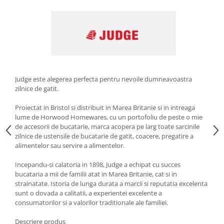
Strecuratori
Tocatoare de bucatarie
Adaptor plita
Aprinzatoare aragaz
Arzatoare
Cantare de bucatarie
Judge este alegerea perfecta pentru nevoile dumneavoastra
zilnice de gatit.
Dispesere detergent
Mixere
Proiectat in Bristol si distribuit in Marea Britanie si in intreaga
Odorizant frigider
lume de Horwood Homewares, cu un portofoliu de peste o mie
de accesorii de bucatarie, marca acopera pe larg toate sarcinile
Pensule bucatarie
zilnice de ustensile de bucatarie de gatit, coacere, pregatire a
Prosoape bucatarie
alimentelor sau servire a alimentelor.
Seturi cutite
Incepandu-si calatoria in 1898, Judge a echipat cu succes
Ustensile de masurat
bucataria a mii de familii atat in ​​Marea Britanie, cat si in
Ustensile fragezire carne
strainatate. Istoria de lunga durata a marcii si reputatia excelenta
sunt o dovada a calitatii, a experientei excelente a
Ustensile gatire la aburi
consumatorilor si a valorilor traditionale ale familiei.
Vase pentru gatit
Descriere produs
Capace pentru vase