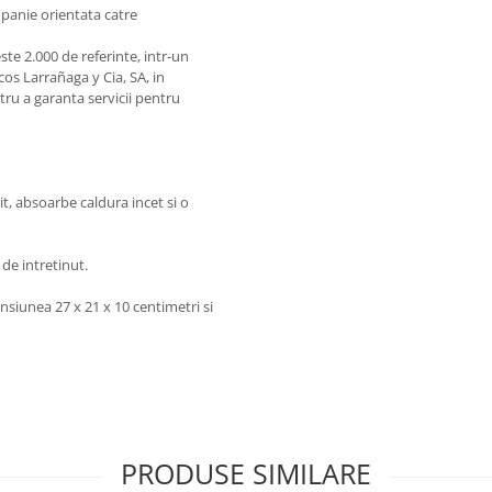
mpanie orientata catre
te 2.000 de referinte, intr-un
os Larrañaga y Cia, SA, in
ntru a garanta servicii pentru
t, absoarbe caldura incet si o
 de intretinut.
nsiunea 27 x 21 x 10 centimetri si
PRODUSE SIMILARE