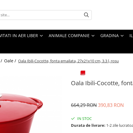
VITATI IN AER LIBER
ANIMALE COMPANIE
GRADINA
I
 /
Oale /
Oala Ibili-Cocotte, fonta emailata, 27x21x10 cm, 3.3 l, rosu
Oala Ibili-Cocotte, fon
664,29 RON
390,83 RON
IN STOC
Durata de livrare:
1-2 zile lucrato