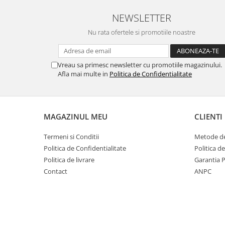
Oale si cratite
NEWSLETTER
Tavi copt
Nu rata ofertele si promotiile noastre
Tigai
Vesela si tacamuri
Vreau sa primesc newsletter cu promotiile magazinului.
Boluri
Afla mai multe in
Politica de Confidentialitate
Farfurii
Scurgatoare vase
Seturi de tacamuri
MAGAZINUL MEU
CLIENTI
Suporturi pentru tacamuri
Cani
Termeni si Conditii
Metode de
Cesti
Politica de Confidentialitate
Politica d
Pahare
Politica de livrare
Garantia 
Scrumiere
Contact
ANPC
Seturi vesela
Suporturi farfurii
Suporturi pahare, cesti, cani
Untiere