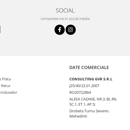
SOCIAL
Urmareste-ne in social media
DATE COMERCIALE
 Plata
CONSULTING GVR S.R.L
e Retur
J25/40/22.01.2007
Produselor
RO20722864
ALEEA CAZANE, NR.3, BL.R6,
SC.1, ET.1, AP.5;
Drobeta Turnu Severin,
Mehedinti