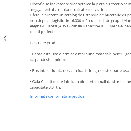
Obiecte mobilier
Filozofia sa inovatoare si adaptarea la piata au creat o co
Accesorii mobilier
angajamentul clientilor si calitatea serviciilor.
Ofera in prezent un catalog de ustensile de bucatarie cu pes
Dulapuri
nou depozit logistic de 16.000 m2, construit de grupul Marc
Etajere
Alegria-Dulantzi (Alava), caruia ii apartine IBILI Menaje, pe
clienti perfecte.
Rafturi
Ustensile pentru gatit
Descriere produs
Ascutitori cutite
• Fonta este una dintre cele mai bune materiale pentru gati
Cutite
raspandeste uniform.
Decojitoare fructe si legume
• Prezinta o durata de viata foarte lunga si este foarte usor
Foarfece alimentare
Mojare
• Oala Cocotte este fabricata din fonta emailata si are dime
Perii si bureti
capacitate 3.3 litri.
Polonice, clesti, spatule, linguri
Informatii conformitate produs
Prese, tocatoare si feliatoare
alimente
Razatori
Seturi ustensile bucatarie
Site