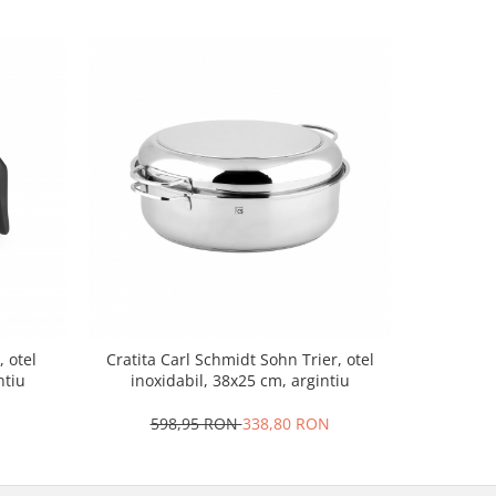
, otel
Cratita Carl Schmidt Sohn Trier, otel
Friteuza E
ntiu
inoxidabil, 38x25 cm, argintiu
carbo
598,95 RON
338,80 RON
1