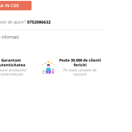
A IN COS
voie de ajutor?
0752086632
informatii
Garantam
Peste 30.000 de clienti
utenticitatea
fericiti
turor produselor
Pe toate canalele de
comercializate
vanzare