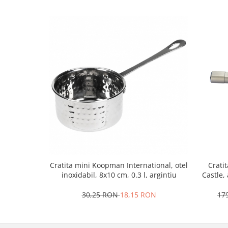
Strecuratori
Tocatoare de bucatarie
Adaptor plita
Aprinzatoare aragaz
Arzatoare
Cantare de bucatarie
Dispesere detergent
Mixere
Odorizant frigider
Pensule bucatarie
Prosoape bucatarie
Seturi cutite
Cratita mini Koopman International, otel
Crati
Ustensile de masurat
inoxidabil, 8x10 cm, 0.3 l, argintiu
Castle,
Ustensile fragezire carne
30,25 RON
18,15 RON
17
Ustensile gatire la aburi
Vase pentru gatit
Capace pentru vase