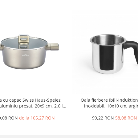
ta cu capac Swiss Haus-Speiez
Oala fierbere Ibili-Induktion
 aluminiu presat, 20x9 cm, 2.6 l,
inoxidabil, 10x10 cm, argi
sampanie
9,08 RON
de la 105,27 RON
99,22 RON
58,08 RON