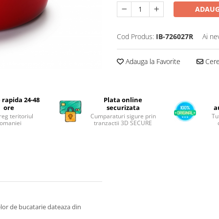
ADAUG
Cod Produs:
IB-726027R
Ai ne
Adauga la Favorite
Cere 
 rapida 24-48
Plata online
ore
securizata
a
reg teritoriul
Cumparaturi sigure prin
Tu
omaniei
tranzactii 3D SECURE
lor de bucatarie dateaza din