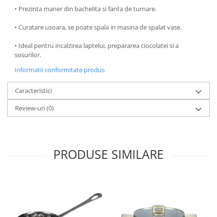
• Prezinta maner din bachelita si fanta de turnare.
Oale si cratite
Tavi copt
• Curatare usoara, se poate spala in masina de spalat vase.
Tigai
• Ideal pentru incalzirea laptelui, prepararea ciocolatei si a
Vesela si tacamuri
sosurilor.
Boluri
Informatii conformitate produs
Farfurii
Scurgatoare vase
Caracteristici
Seturi de tacamuri
Review-uri
(0)
Suporturi pentru tacamuri
Cani
Cesti
PRODUSE SIMILARE
Pahare
Scrumiere
Seturi vesela
Suporturi farfurii
Suporturi pahare, cesti, cani
Untiere