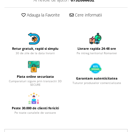
Obiecte mobilier
Accesorii mobilier
Adauga la Favorite
Cere informatii
Dulapuri
Etajere
Rafturi
Ustensile pentru gatit
Ascutitori cutite
Retur gratuit, rapid si simplu
Livrare rapida 24-48 ore
30 de zile de la data livrarii
Pe intreg teritoriul Romaniei
Cutite
Decojitoare fructe si legume
Foarfece alimentare
Plata online securizata
Garantam autenticitatea
Mojare
Cumparaturi sigure prin tranzactii 3D
Tuturor produselor comercializate
SECURE
Perii si bureti
Polonice, clesti, spatule, linguri
Prese, tocatoare si feliatoare
alimente
Peste 30.000 de clienti fericiti
Pe toate canalele de vanzare
Razatori
Seturi ustensile bucatarie
Site