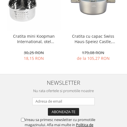
Ustensile cofetarie si patiserie
Ramekin
Tavi si forme prajituri
Aparate prajituri
Cratita mini Koopman
Cratita cu capac Swiss
Facalete
International, otel
Haus-Speiez Castle,
Forme briose
inoxidabil, 8x10 cm, 0.3 l,
aluminiu presat, 20x9 cm,
Lumanari tort
argintiu
2.6 l, sampanie
30,25 RON
179,08 RON
18,15 RON
de la 105,27 RON
Ornare, insiropare si decorare
prajituri
Portionatoare si feliatoare
Posuri si duiuri
NEWSLETTER
Raclete patiserie
Nu rata ofertele si promotiile noastre
Suporturi prajituri
Tavi detasabile
Tavi si forme fursecuri
Ustensile antiaderente
Vreau sa primesc newsletter cu promotiile
Ustensile de masura
magazinului. Afla mai multe in
Politica de