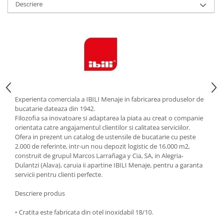
Descriere
Strecuratori
Tocatoare de bucatarie
Adaptor plita
Aprinzatoare aragaz
Arzatoare
Cantare de bucatarie
Dispesere detergent
Experienta comerciala a IBILI Menaje in fabricarea produselor de
Mixere
bucatarie dateaza din 1942.
Odorizant frigider
Filozofia sa inovatoare si adaptarea la piata au creat o companie
orientata catre angajamentul clientilor si calitatea serviciilor.
Pensule bucatarie
Ofera in prezent un catalog de ustensile de bucatarie cu peste
Prosoape bucatarie
2.000 de referinte, intr-un nou depozit logistic de 16.000 m2,
Seturi cutite
construit de grupul Marcos Larrañaga y Cia, SA, in Alegria-
Dulantzi (Alava), caruia ii apartine IBILI Menaje, pentru a garanta
Ustensile de masurat
servicii pentru clienti perfecte.
Ustensile fragezire carne
Ustensile gatire la aburi
Descriere produs
Vase pentru gatit
• Cratita este fabricata din otel inoxidabil 18/10.
Capace pentru vase