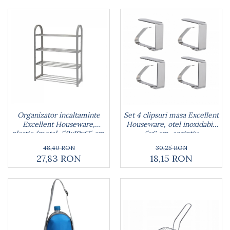
Lumanari tort
Ornare, insiropare si decorare
prajituri
Portionatoare si feliatoare
Posuri si duiuri
Raclete patiserie
Suporturi prajituri
Tavi detasabile
Tavi si forme fursecuri
Ustensile antiaderente
Organizator incaltaminte
Set 4 clipsuri masa Excellent
Ustensile de masura
Excellent Houseware,
Houseware, otel inoxidabil,
plastic/metal, 50x19x65 cm,
5x6 cm, argintiu
gri
48,40 RON
30,25 RON
27,83 RON
18,15 RON