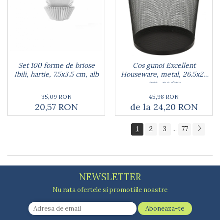
Set 100 forme de briose
Cos gunoi Excellent
Ibili, hartie, 7.5x3.5 cm, alb
Houseware, metal, 26.5x28
cm, negru
35,09 RON
45,98 RON
20,57 RON
de la 24,20 RON
1
2
3
77
...
NEWSLETTER
Nu rata ofertele si promotiile noastre