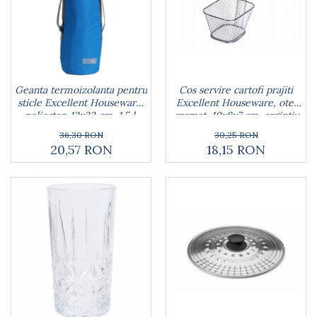
Geanta termoizolanta pentru
Cos servire cartofi prajiti
sticle Excellent Houseware,
Excellent Houseware, otel
poliester, 12x32 cm, 1.5 l,
cromat, 10x8x7 cm, argintiu
albastru
36,30 RON
30,25 RON
20,57 RON
18,15 RON