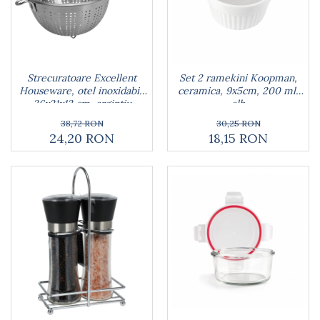
Arzatoare
Cantare de bucatarie
Dispesere detergent
Mixere
Strecuratoare Excellent
Set 2 ramekini Koopman,
Odorizant frigider
Houseware, otel inoxidabil,
ceramica, 9x5cm, 200 ml,
Pensule bucatarie
36x21x13 cm, argintiu
alb
Prosoape bucatarie
38,72 RON
30,25 RON
Seturi cutite
24,20 RON
18,15 RON
Ustensile de masurat
Ustensile fragezire carne
Ustensile gatire la aburi
Vase pentru gatit
Capace pentru vase
Oale si cratite
Tavi copt
Tigai
Vesela si tacamuri
Boluri