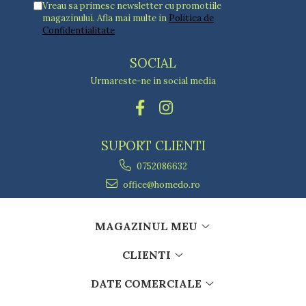
Vreau sa primesc newsletter cu promotiile
magazinului. Afla mai multe in
Politica de
Confidentialitate
SOCIAL
Urmareste-ne in social media
SUPORT CLIENTI
0752086632
office@homedo.ro
MAGAZINUL MEU
CLIENTI
DATE COMERCIALE