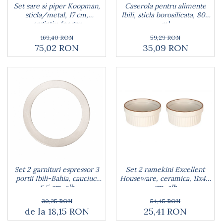
Set sare si piper Koopman,
Caserola pentru alimente
Farfurii
sticla/metal, 17 cm,
Ibili, sticla borosilicata, 800
Scurgatoare vase
argintiu/negru
ml
Seturi de tacamuri
169,40 RON
59,29 RON
Suporturi pentru tacamuri
75,02 RON
35,09 RON
Cani
Cesti
Pahare
Scrumiere
Seturi vesela
Suporturi farfurii
Suporturi pahare, cesti, cani
Untiere
Ustensile cofetarie si patiserie
Ramekin
Set 2 garnituri espressor 3
Set 2 ramekini Excellent
Tavi si forme prajituri
portii Ibili-Bahia, cauciuc,
Houseware, ceramica, 11x4.8
6.5 cm, alb
cm, alb
Aparate prajituri
Facalete
30,25 RON
54,45 RON
de la 18,15 RON
25,41 RON
Forme briose