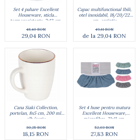
Capac multifunctional Ibili,
Set 4 pahare Excellent
otel inoxidabil, 18/20/22
Houseware, sticla
cm, argintiu
termorezistenta, 7x13 cm,
260 ml, transparent
49,61 RON
48,40 RON
de la 29,04 RON
29,04 RON
Cana Siaki Collection,
Set 4 huse pentru matura
portelan, 8x5 cm, 200 ml,
Excellent Houseware,
alb/auriu
microfibra, 31x11 cm,
multicolor
30,25 RON
52,03 RON
18,15 RON
27,83 RON