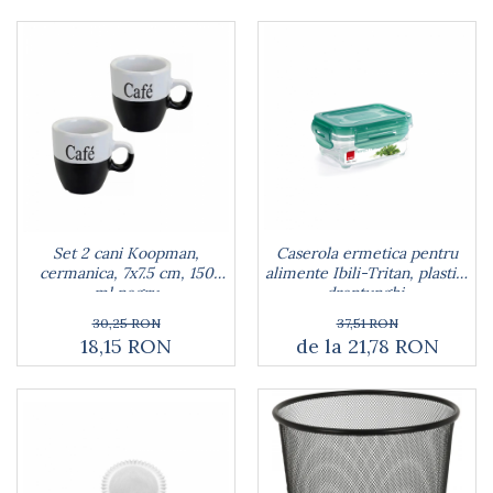
Set 2 cani Koopman,
Caserola ermetica pentru
cermanica, 7x7.5 cm, 150
alimente Ibili-Tritan, plastic,
ml,negru
dreptunghi,
transparent/verde
30,25 RON
37,51 RON
18,15 RON
de la 21,78 RON