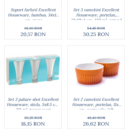
Rucsacuri
Naproane si capace acoperire
Suporturi
Covorase intrare
alimente
Set 3 ramekini Excellent
Suport farfurii Excellent
Suporturi si rame fotografii
Oliviere si solnite
Houseware, portelan,
Houseware, bambus, 34x12
Odorizante
13x10x4 cm, 130 ml, rotund
cm, maro
Platouri servire
Odorizante auto
54,45 RON
36,30 RON
Suporturi oale
30,25 RON
20,57 RON
Odorizante camera
Tavi servire
Seturi desen
Seturi servire tapas
Sosiere
Suport servetele
Depozitare alimente
Caserole
Cutii Alimentare
Cutii pentru paine
Recipiente si borcane
Set 3 pahare shot Excellent
Set 2 ramekini Excellent
Organizatoare frigider
Houseware, sticla, 5x8.5 cm,
Houseware, portelan, 11x5
Recipiente condimente
80 ml, transparent
cm, portocaliu/alb
Obiecte mobilier
30,25 RON
48,40 RON
Accesorii mobilier
18,15 RON
26,62 RON