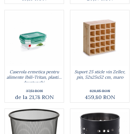
Caserola ermetica pentru
Suport 25 sticle vin Zeller,
alimente Ibili-Tritan, plastic,
pin, 52x25x52 cm, maro
dreptunghi,
transparent/verde
37,51 RON
828,85 RON
de la 21,78 RON
459,80 RON