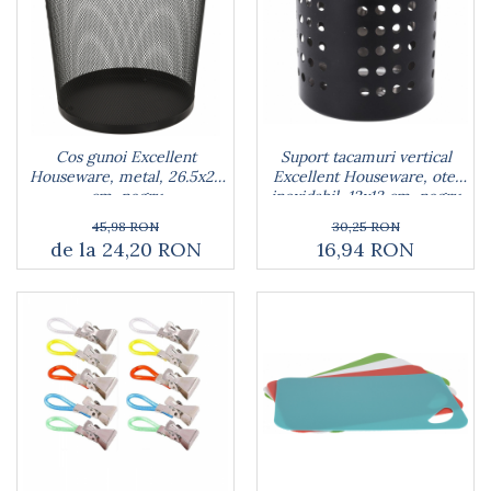
Cos gunoi Excellent
Suport tacamuri vertical
Houseware, metal, 26.5x28
Excellent Houseware, otel
cm, negru
inoxidabil, 12x13 cm, negru
mat
45,98 RON
30,25 RON
de la 24,20 RON
16,94 RON