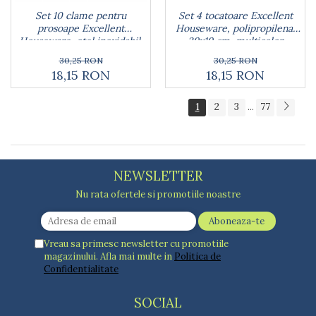
Set 10 clame pentru
Set 4 tocatoare Excellent
prosoape Excellent
Houseware, polipropilena,
Houseware, otel inoxidabil,
29x19 cm, multicolor
5.5x1.5 cm, multicolor
30,25 RON
30,25 RON
18,15 RON
18,15 RON
1
2
3
77
...
NEWSLETTER
Nu rata ofertele si promotiile noastre
Vreau sa primesc newsletter cu promotiile
magazinului. Afla mai multe in
Politica de
Confidentialitate
SOCIAL