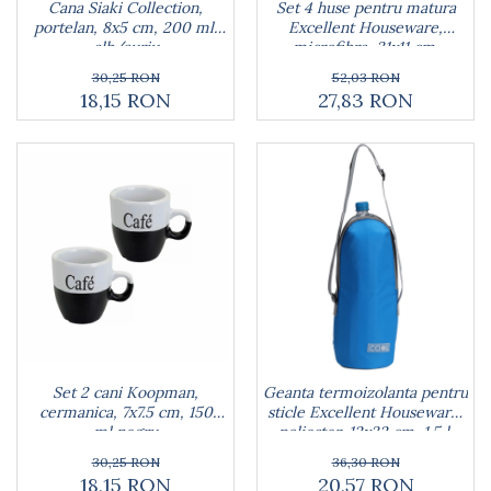
Cana Siaki Collection,
Set 4 huse pentru matura
portelan, 8x5 cm, 200 ml,
Excellent Houseware,
alb/auriu
microfibra, 31x11 cm,
multicolor
30,25 RON
52,03 RON
18,15 RON
27,83 RON
Set 2 cani Koopman,
Geanta termoizolanta pentru
cermanica, 7x7.5 cm, 150
sticle Excellent Houseware,
ml,negru
poliester, 12x32 cm, 1.5 l,
albastru
30,25 RON
36,30 RON
18,15 RON
20,57 RON