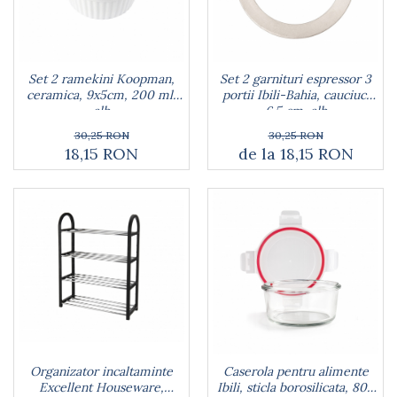
Arzatoare
Cantare de bucatarie
Dispesere detergent
Mixere
Set 2 ramekini Koopman,
Set 2 garnituri espressor 3
ceramica, 9x5cm, 200 ml,
portii Ibili-Bahia, cauciuc,
Odorizant frigider
alb
6.5 cm, alb
Pensule bucatarie
30,25 RON
30,25 RON
Prosoape bucatarie
18,15 RON
de la 18,15 RON
Seturi cutite
Ustensile de masurat
Ustensile fragezire carne
Ustensile gatire la aburi
Vase pentru gatit
Capace pentru vase
Oale si cratite
Tavi copt
Tigai
Vesela si tacamuri
Organizator incaltaminte
Caserola pentru alimente
Excellent Houseware,
Ibili, sticla borosilicata, 800
Boluri