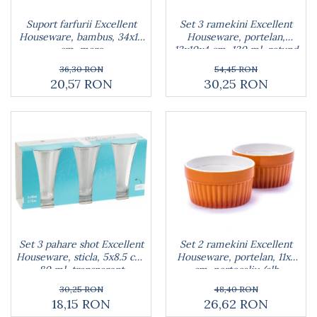
Rucsacuri
Naproane si capace acoperire
Suporturi
Covorase intrare
alimente
Set 3 ramekini Excellent
Suport farfurii Excellent
Suporturi si rame fotografii
Oliviere si solnite
Houseware, portelan,
Houseware, bambus, 34x12
Odorizante
13x10x4 cm, 130 ml, rotund
cm, maro
Platouri servire
Odorizante auto
54,45 RON
36,30 RON
Suporturi oale
30,25 RON
20,57 RON
Odorizante camera
Tavi servire
Seturi desen
Seturi servire tapas
Sosiere
Suport servetele
Depozitare alimente
Caserole
Cutii Alimentare
Cutii pentru paine
Recipiente si borcane
Set 3 pahare shot Excellent
Set 2 ramekini Excellent
Organizatoare frigider
Houseware, sticla, 5x8.5 cm,
Houseware, portelan, 11x5
Recipiente condimente
80 ml, transparent
cm, portocaliu/alb
Obiecte mobilier
30,25 RON
48,40 RON
Accesorii mobilier
18,15 RON
26,62 RON