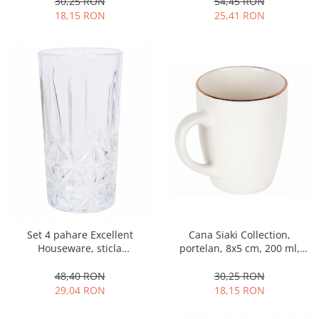
30,25 RON
54,45 RON
18,15 RON
25,41 RON
Cana Siaki Collection,
Set 4 pahare Excellent
portelan, 8x5 cm, 200 ml,
Houseware, sticla
alb/auriu
termorezistenta, 7x13 cm, 260
ml, transparent
30,25 RON
48,40 RON
18,15 RON
29,04 RON