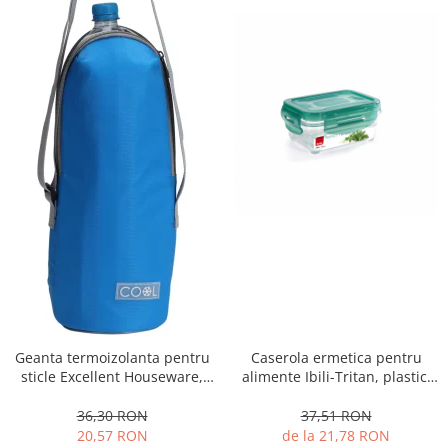
Geanta termoizolanta pentru
Caserola ermetica pentru
sticle Excellent Houseware,
alimente Ibili-Tritan, plastic,
poliester, 12x32 cm, 1.5 l,
dreptunghi,
albastru
transparent/verde
36,30 RON
37,51 RON
20,57 RON
de la 21,78 RON