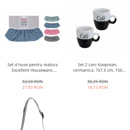
Set 4 huse pentru matura
Set 2 cani Koopman,
Excellent Houseware,
cermanica, 7x7.5 cm, 150
microfibra, 31x11 cm,
ml,negru
multicolor
52,03 RON
30,25 RON
27,83 RON
18,15 RON