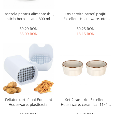
Ustensile cofetarie si patiserie
Ramekin
Caserola pentru alimente Ibili,
Cos servire cartofi prajiti
sticla borosilicata, 800 ml
Excellent Houseware, otel
Tavi si forme prajituri
cromat, 10x8x7 cm, argintiu
Aparate prajituri
59,29 RON
30,25 RON
Facalete
35,09 RON
18,15 RON
Forme briose
Lumanari tort
Ornare, insiropare si decorare
prajituri
Portionatoare si feliatoare
Posuri si duiuri
Raclete patiserie
Suporturi prajituri
Tavi detasabile
Tavi si forme fursecuri
Feliator cartofi pai Excellent
Set 2 ramekini Excellent
Houseware, plastic/otel
Houseware, ceramica, 11x4.8
Ustensile antiaderente
inoxidabil, 10x7.7x13 cm, alb
cm, alb
Ustensile de masura