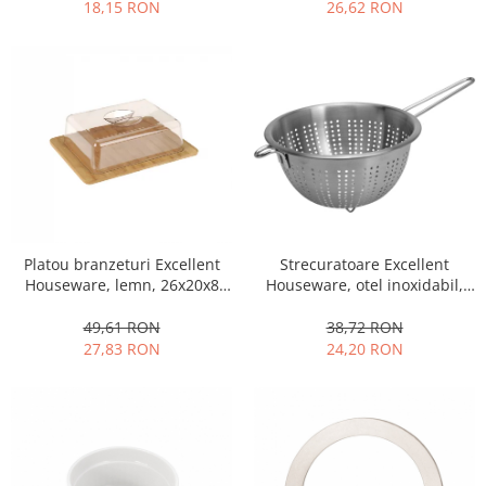
Obiecte mobilier
18,15 RON
26,62 RON
Accesorii mobilier
Dulapuri
Etajere
Rafturi
Ustensile pentru gatit
Ascutitori cutite
Cutite
Decojitoare fructe si legume
Strecuratoare Excellent
Platou branzeturi Excellent
Foarfece alimentare
Houseware, otel inoxidabil,
Houseware, lemn, 26x20x8
Mojare
36x21x13 cm, argintiu
cm, maro
Perii si bureti
38,72 RON
49,61 RON
24,20 RON
27,83 RON
Polonice, clesti, spatule, linguri
Prese, tocatoare si feliatoare
alimente
Razatori
Seturi ustensile bucatarie
Site