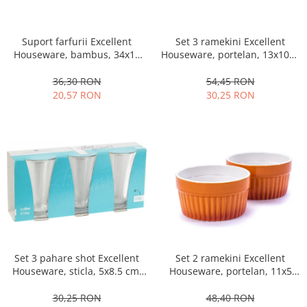
Fructiere si cosuri
Rafturi
Ceasuri decorative
Rucsacuri
Naproane si capace acoperire
Suporturi
Covorase intrare
alimente
Set 3 ramekini Excellent
Suport farfurii Excellent
Suporturi si rame fotografii
Houseware, portelan, 13x10x4
Houseware, bambus, 34x12
Oliviere si solnite
Odorizante
cm, 130 ml, rotund
cm, maro
Platouri servire
54,45 RON
36,30 RON
Odorizante auto
Suporturi oale
30,25 RON
20,57 RON
Odorizante camera
Tavi servire
Seturi desen
Seturi servire tapas
Sosiere
Suport servetele
Depozitare alimente
Caserole
Cutii Alimentare
Cutii pentru paine
Recipiente si borcane
Set 3 pahare shot Excellent
Set 2 ramekini Excellent
Houseware, sticla, 5x8.5 cm,
Houseware, portelan, 11x5
Organizatoare frigider
80 ml, transparent
cm, portocaliu/alb
Recipiente condimente
30,25 RON
48,40 RON