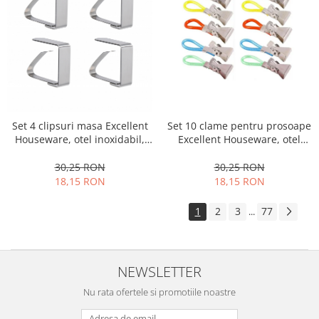
Set 4 clipsuri masa Excellent
Set 10 clame pentru prosoape
Houseware, otel inoxidabil,
Excellent Houseware, otel
5x6 cm, argintiu
inoxidabil, 5.5x1.5 cm,
multicolor
30,25 RON
30,25 RON
18,15 RON
18,15 RON
1
2
3
77
...
NEWSLETTER
Nu rata ofertele si promotiile noastre