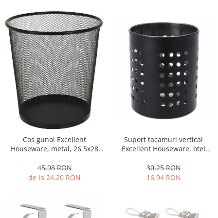
Suport tacamuri vertical
Cos gunoi Excellent
Excellent Houseware, otel
Houseware, metal, 26.5x28
inoxidabil, 12x13 cm, negru
cm, negru
mat
30,25 RON
45,98 RON
16,94 RON
de la 24,20 RON