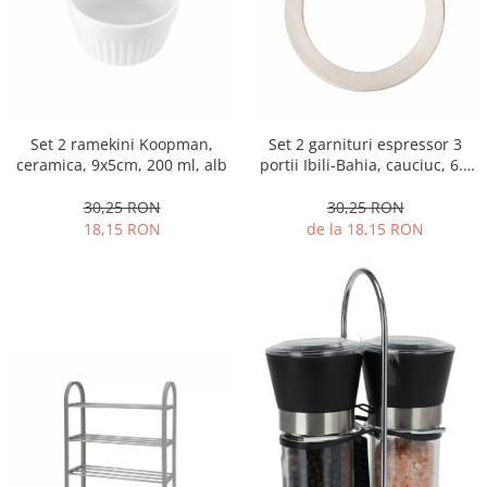
Strecuratori
Tocatoare de bucatarie
Adaptor plita
Aprinzatoare aragaz
Arzatoare
Set 2 ramekini Koopman,
Set 2 garnituri espressor 3
ceramica, 9x5cm, 200 ml, alb
portii Ibili-Bahia, cauciuc, 6.5
Cantare de bucatarie
cm, alb
Dispesere detergent
30,25 RON
30,25 RON
Mixere
18,15 RON
de la 18,15 RON
Odorizant frigider
Pensule bucatarie
Prosoape bucatarie
Seturi cutite
Ustensile de masurat
Ustensile fragezire carne
Ustensile gatire la aburi
Vase pentru gatit
Capace pentru vase