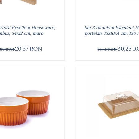
arfurii Excellent Houseware,
Set 3 ramekini Excellent 
mbus, 34x12 cm, maro
portelan, 13x10x4 cm, 130 
20,57 RON
30,25 
,30 RON
54,45 RON