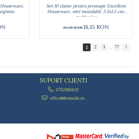
t Houseware,
Set 10 clame pentru prosoape Excellent
argintiu
Houseware, otel inoxidabil, 5.5x1.5 cm,
multicolor
ON
18,15 RON
30,25 RON
1
2
3
77
...
SUPORT CLIENTI
0752086632
office@homedo.ro