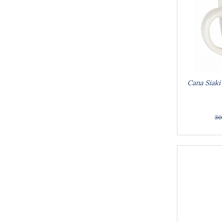
Lumanari tort
Ornare, insiropare si decorare
prajituri
Portionatoare si feliatoare
Posuri si duiuri
Raclete patiserie
Suporturi prajituri
Tavi detasabile
Cana Siaki
Tavi si forme fursecuri
Ustensile antiaderente
30
Ustensile de masura