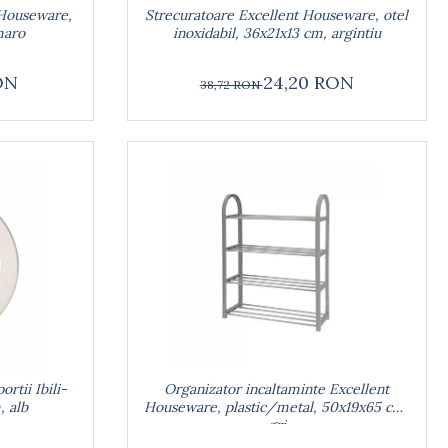
Strecuratoare Excellent Houseware, otel
 Houseware,
inoxidabil, 36x21x13 cm, argintiu
maro
24,20 RON
ON
38,72 RON
ortii Ibili-
Organizator incaltaminte Excellent
, alb
Houseware, plastic/metal, 50x19x65 cm,
gri