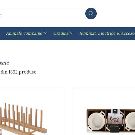
Animale companie
Gradina
Iluminat, Electrice & Accesor
sele
din
1832
produse