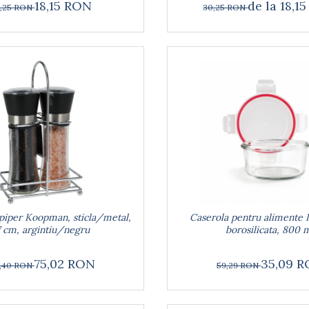
18,15 RON
de la 18,1
,25 RON
30,25 RON
i piper Koopman, sticla/metal,
Caserola pentru alimente Ibi
7 cm, argintiu/negru
borosilicata, 800 
75,02 RON
35,09 
9,40 RON
59,29 RON