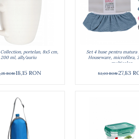
 Collection, portelan, 8x5 cm,
Set 4 huse pentru matura 
200 ml, alb/auriu
Houseware, microfibra, 3
multicolor
18,15 RON
27,83 
,25 RON
52,03 RON