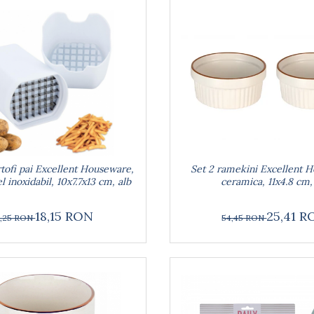
rtofi pai Excellent Houseware,
Set 2 ramekini Excellent 
l inoxidabil, 10x7.7x13 cm, alb
ceramica, 11x4.8 cm,
18,15 RON
25,41 
,25 RON
54,45 RON