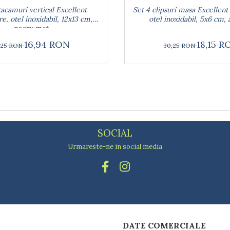
tacamuri vertical Excellent
Set 4 clipsuri masa Excellen
, otel inoxidabil, 12x13 cm,
otel inoxidabil, 5x6 cm, 
negru mat
16,94 RON
18,15 R
,25 RON
30,25 RON
SOCIAL
Urmareste-ne in social media
DATE COMERCIALE