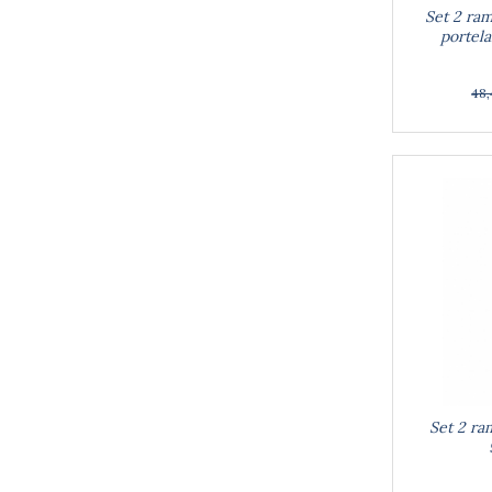
Dulapuri
Set 2 ra
Etajere
portela
Rafturi
Ustensile pentru gatit
48
Ascutitori cutite
Cutite
Decojitoare fructe si legume
Foarfece alimentare
Mojare
Perii si bureti
Polonice, clesti, spatule, linguri
Prese, tocatoare si feliatoare alimente
Razatori
Seturi ustensile bucatarie
Site
Strecuratori
Set 2 ra
Tocatoare de bucatarie
Adaptor plita
Aprinzatoare aragaz