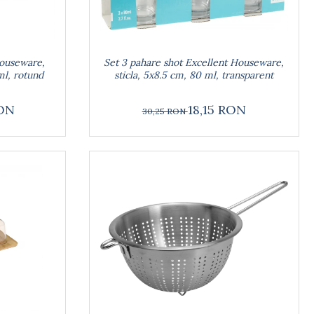
Set 3 pahare shot Excellent Houseware,
Houseware,
sticla, 5x8.5 cm, 80 ml, transparent
ml, rotund
18,15 RON
RON
30,25 RON