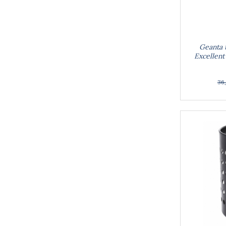
Geanta t
Excellent
36