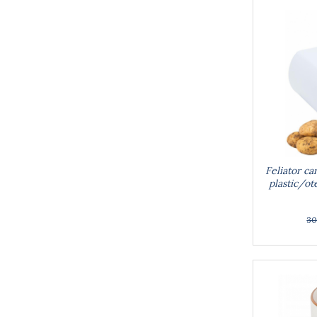
Farfurii
Scurgatoare vase
Seturi de tacamuri
Suporturi pentru tacamuri
Cani
Cesti
Pahare
Scrumiere
Seturi vesela
Suporturi farfurii
Feliator ca
Suporturi pahare, cesti, cani
plastic/ote
Untiere
Ustensile cofetarie si patiserie
30
Ramekin
Tavi si forme prajituri
Aparate prajituri
Facalete
Forme briose