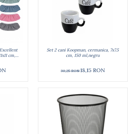
Excellent
Set 2 cani Koopman, cermanica, 7x7.5
1x11 cm,
cm, 150 ml,negru
RON
18,15 RON
30,25 RON