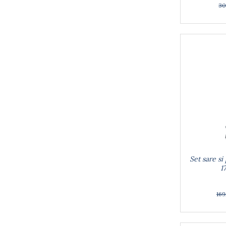
30
Arzatoare
Cantare de bucatarie
Dispesere detergent
Mixere
Odorizant frigider
Pensule bucatarie
Prosoape bucatarie
Seturi cutite
Ustensile de masurat
Ustensile fragezire carne
Ustensile gatire la aburi
Vase pentru gatit
Capace pentru vase
Set sare s
1
Oale si cratite
Tavi copt
Tigai
16
Vesela si tacamuri
Boluri