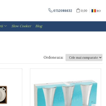
0752086632
0,00
RO
ii
Slow Cooker
Blog
Ordoneaza: