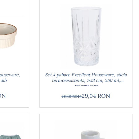
Houseware,
Set 4 pahare Excellent Houseware, sticla
 alb
termorezistenta, 7x13 cm, 260 ml,
transparent
RON
29,04 RON
48,40 RON