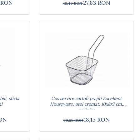
5 RON
27,83 RON
48,40 RON
li, sticla
Cos servire cartofi prajiti Excellent
ml
Houseware, otel cromat, 10x8x7 cm,
argintiu
RON
18,15 RON
30,25 RON