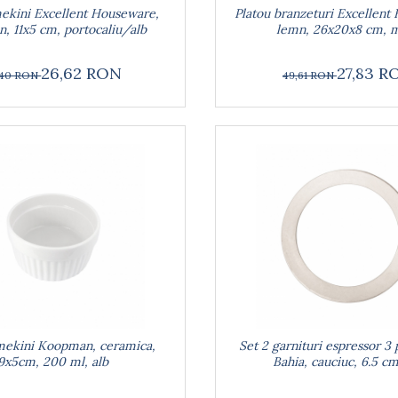
mekini Excellent Houseware,
Platou branzeturi Excellent
n, 11x5 cm, portocaliu/alb
lemn, 26x20x8 cm, 
26,62 RON
27,83 R
,40 RON
49,61 RON
mekini Koopman, ceramica,
Set 2 garnituri espressor 3 p
9x5cm, 200 ml, alb
Bahia, cauciuc, 6.5 cm