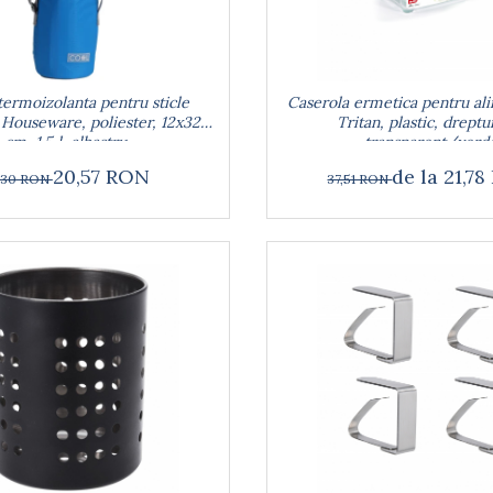
ermoizolanta pentru sticle
Caserola ermetica pentru ali
 Houseware, poliester, 12x32
Tritan, plastic, dreptu
cm, 1.5 l, albastru
transparent/verd
20,57 RON
de la 21,7
,30 RON
37,51 RON