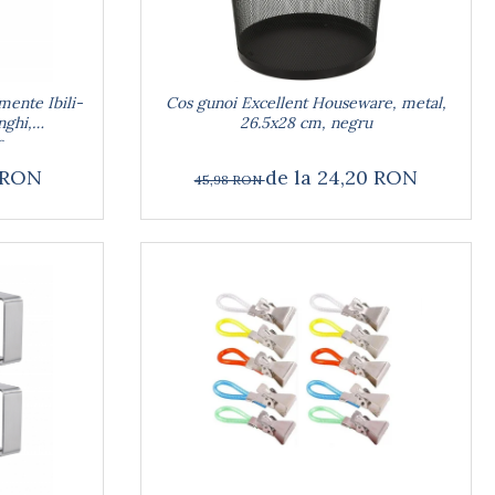
mente Ibili-
Cos gunoi Excellent Houseware, metal,
nghi,
26.5x28 cm, negru
e
8 RON
de la 24,20 RON
45,98 RON