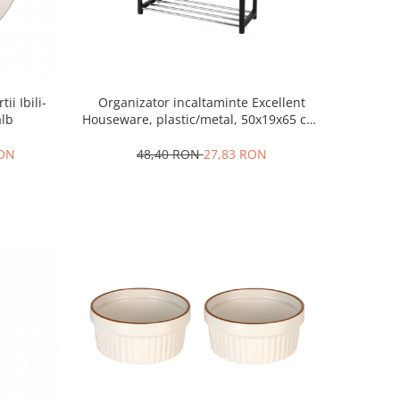
Organizator incaltaminte Excellent
ii Ibili-
Houseware, plastic/metal, 50x19x65 cm,
alb
negru
48,40 RON
27,83 RON
RON