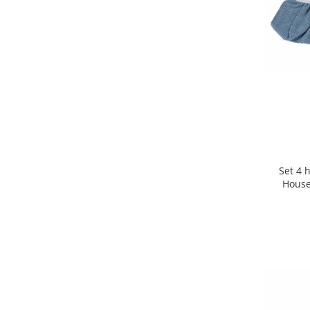
Set 4 
House