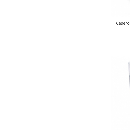
Oale si cratite
Tavi copt
Tigai
Caserol
Vesela si tacamuri
Boluri
Farfurii
Scurgatoare vase
Seturi de tacamuri
Suporturi pentru tacamuri
Cani
Cesti
Pahare
Scrumiere
Seturi vesela
Suporturi farfurii
Suporturi pahare, cesti, cani
Untiere