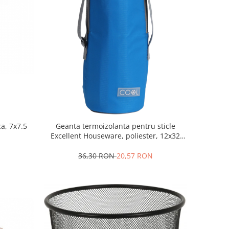
a, 7x7.5
Geanta termoizolanta pentru sticle
Excellent Houseware, poliester, 12x32
cm, 1.5 l, albastru
36,30 RON
20,57 RON