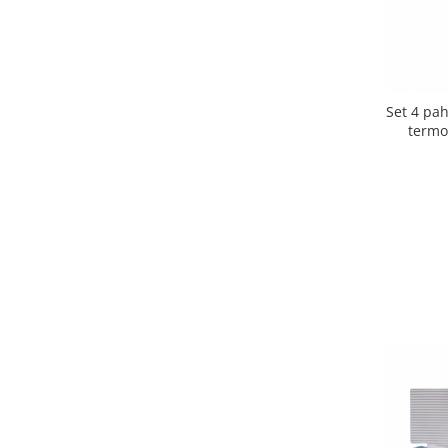
Ustensile cofetarie si patiserie
Ramekin
Tavi si forme prajituri
Aparate prajituri
Set 4 pah
termo
Facalete
Forme briose
Lumanari tort
Ornare, insiropare si decorare
prajituri
Portionatoare si feliatoare
Posuri si duiuri
Raclete patiserie
Suporturi prajituri
Tavi detasabile
Tavi si forme fursecuri
Ustensile antiaderente
Ustensile de masura