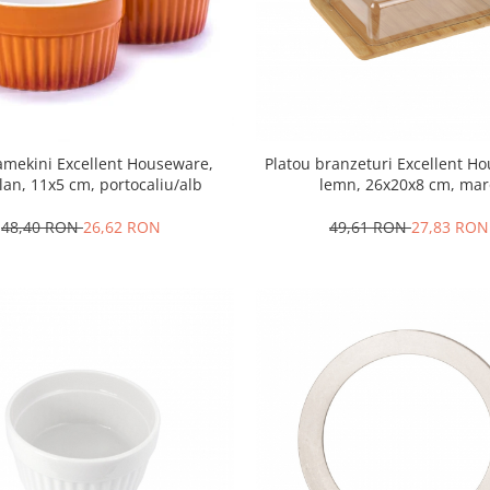
ramekini Excellent Houseware,
Platou branzeturi Excellent H
lan, 11x5 cm, portocaliu/alb
lemn, 26x20x8 cm, ma
48,40 RON
26,62 RON
49,61 RON
27,83 RON