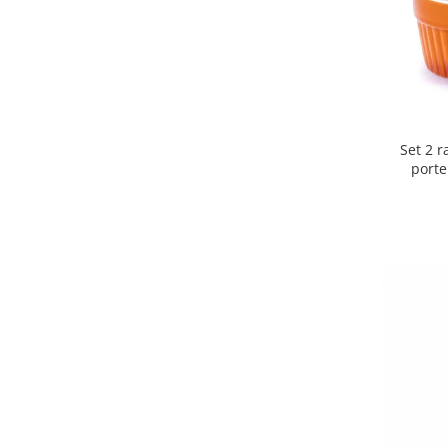
Obiecte mobilier
Accesorii mobilier
Dulapuri
Etajere
Rafturi
Ustensile pentru gatit
Set 2 
Ascutitori cutite
porte
Cutite
Decojitoare fructe si legume
Foarfece alimentare
Mojare
Perii si bureti
Polonice, clesti, spatule, linguri
Prese, tocatoare si feliatoare
alimente
Razatori
Seturi ustensile bucatarie
Site