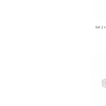
Strecuratori
Tocatoare de bucatarie
Adaptor plita
Aprinzatoare aragaz
Set 2 
Arzatoare
Cantare de bucatarie
Dispesere detergent
Mixere
Odorizant frigider
Pensule bucatarie
Prosoape bucatarie
Seturi cutite
Ustensile de masurat
Ustensile fragezire carne
Ustensile gatire la aburi
Vase pentru gatit
Capace pentru vase