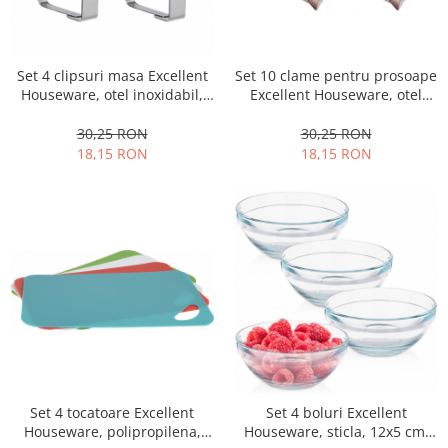
Set 4 clipsuri masa Excellent
Set 10 clame pentru prosoape
Houseware, otel inoxidabil,
Excellent Houseware, otel
5x6 cm, argintiu
inoxidabil, 5.5x1.5 cm,
multicolor
30,25 RON
30,25 RON
18,15 RON
18,15 RON
Set 4 tocatoare Excellent
Set 4 boluri Excellent
Houseware, polipropilena,
Houseware, sticla, 12x5 cm,