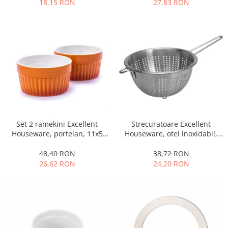
Obiecte mobilier
18,15 RON
27,83 RON
Accesorii mobilier
Dulapuri
Etajere
Rafturi
Ustensile pentru gatit
Ascutitori cutite
Cutite
Decojitoare fructe si legume
Strecuratoare Excellent
Set 2 ramekini Excellent
Foarfece alimentare
Houseware, otel inoxidabil,
Houseware, portelan, 11x5
Mojare
36x21x13 cm, argintiu
cm, portocaliu/alb
Perii si bureti
38,72 RON
48,40 RON
24,20 RON
26,62 RON
Polonice, clesti, spatule, linguri
Prese, tocatoare si feliatoare
alimente
Razatori
Seturi ustensile bucatarie
Site