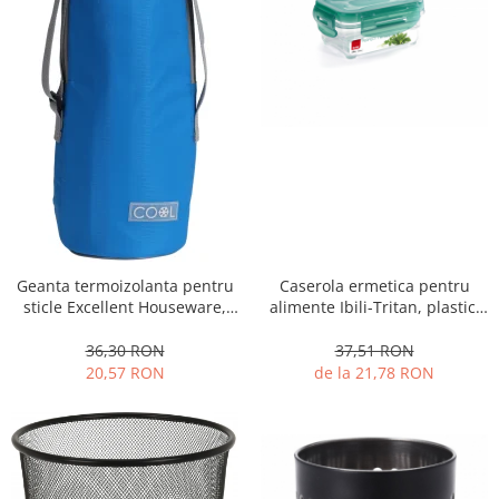
Geanta termoizolanta pentru
Caserola ermetica pentru
sticle Excellent Houseware,
alimente Ibili-Tritan, plastic,
poliester, 12x32 cm, 1.5 l,
dreptunghi,
albastru
transparent/verde
36,30 RON
37,51 RON
20,57 RON
de la 21,78 RON