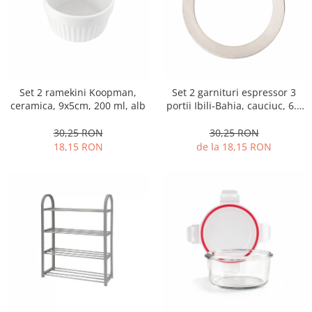
Strecuratori
Tocatoare de bucatarie
Adaptor plita
Aprinzatoare aragaz
Arzatoare
Set 2 ramekini Koopman,
Set 2 garnituri espressor 3
ceramica, 9x5cm, 200 ml, alb
portii Ibili-Bahia, cauciuc, 6.5
Cantare de bucatarie
cm, alb
Dispesere detergent
30,25 RON
30,25 RON
Mixere
18,15 RON
de la 18,15 RON
Odorizant frigider
Pensule bucatarie
Prosoape bucatarie
Seturi cutite
Ustensile de masurat
Ustensile fragezire carne
Ustensile gatire la aburi
Vase pentru gatit
Capace pentru vase