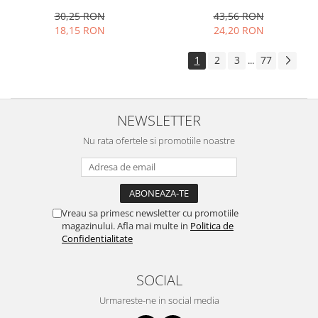
29x19 cm, multicolor
0.275 l, transparent
30,25 RON
43,56 RON
18,15 RON
24,20 RON
1
2
3
77
...
NEWSLETTER
Nu rata ofertele si promotiile noastre
Vreau sa primesc newsletter cu promotiile
magazinului. Afla mai multe in
Politica de
Confidentialitate
SOCIAL
Urmareste-ne in social media