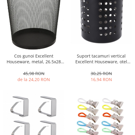
Suport tacamuri vertical
Cos gunoi Excellent
Excellent Houseware, otel
Houseware, metal, 26.5x28
inoxidabil, 12x13 cm, negru
cm, negru
mat
30,25 RON
45,98 RON
16,94 RON
de la 24,20 RON