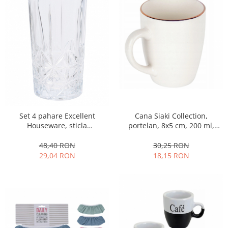
Ustensile cofetarie si patiserie
Ramekin
Tavi si forme prajituri
Aparate prajituri
Facalete
Forme briose
Lumanari tort
Ornare, insiropare si decorare
Cana Siaki Collection,
Set 4 pahare Excellent
prajituri
portelan, 8x5 cm, 200 ml,
Houseware, sticla
Portionatoare si feliatoare
alb/auriu
termorezistenta, 7x13 cm, 260
Posuri si duiuri
ml, transparent
30,25 RON
48,40 RON
18,15 RON
29,04 RON
Raclete patiserie
Suporturi prajituri
Tavi detasabile
Tavi si forme fursecuri
Ustensile antiaderente
Ustensile de masura