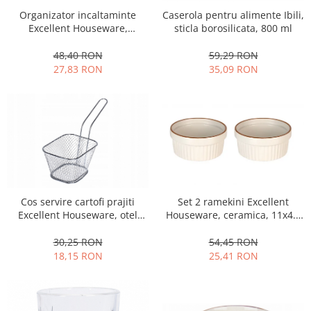
Organizator incaltaminte
Caserola pentru alimente Ibili,
Oale si cratite
Excellent Houseware,
sticla borosilicata, 800 ml
Tavi copt
plastic/metal, 50x19x65 cm,
Tigai
gri
48,40 RON
59,29 RON
27,83 RON
35,09 RON
Vesela si tacamuri
Boluri
Farfurii
Scurgatoare vase
Seturi de tacamuri
Suporturi pentru tacamuri
Cani
Cesti
Cos servire cartofi prajiti
Set 2 ramekini Excellent
Excellent Houseware, otel
Houseware, ceramica, 11x4.8
Pahare
cromat, 10x8x7 cm, argintiu
cm, alb
Scrumiere
30,25 RON
54,45 RON
Seturi vesela
18,15 RON
25,41 RON
Suporturi farfurii
Suporturi pahare, cesti, cani
Untiere