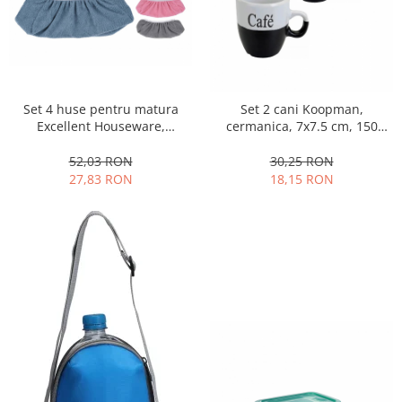
Set 4 huse pentru matura
Set 2 cani Koopman,
Excellent Houseware,
cermanica, 7x7.5 cm, 150
microfibra, 31x11 cm,
ml,negru
multicolor
52,03 RON
30,25 RON
27,83 RON
18,15 RON