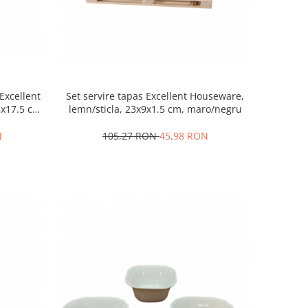
Excellent
Set servire tapas Excellent Houseware,
5x17.5 cm,
lemn/sticla, 23x9x1.5 cm, maro/negru
N
105,27 RON
45,98 RON