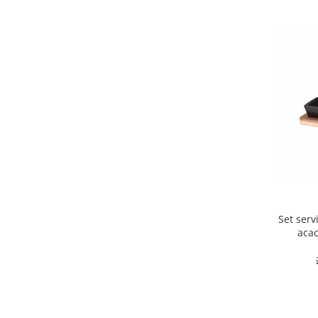
Set serv
acac