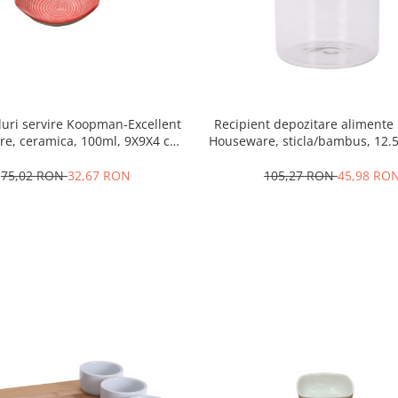
Recipient depozitare alimente 
luri servire Koopman-Excellent
Houseware, sticla/bambus, 12.
e, ceramica, 100ml, 9X9X4 cm,
transparent/maro
alb/rosu
105,27 RON
45,98 RO
75,02 RON
32,67 RON