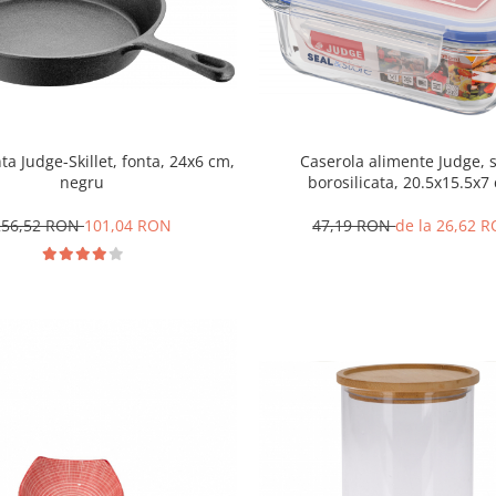
nta Judge-Skillet, fonta, 24x6 cm,
Caserola alimente Judge, s
negru
borosilicata, 20.5x15.5x7
transparent/albastru
256,52 RON
101,04 RON
47,19 RON
de la 26,62 