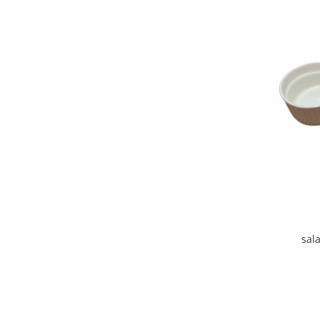
Ustensile cofetarie si patiserie
Ramekin
Tavi si forme prajituri
Aparate prajituri
Facalete
Forme briose
Lumanari tort
Ornare, insiropare si decorare
prajituri
Portionatoare si feliatoare
Posuri si duiuri
Raclete patiserie
Suporturi prajituri
sal
Housew
Tavi detasabile
Tavi si forme fursecuri
Ustensile antiaderente
Ustensile de masura