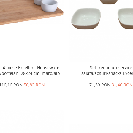
i 4 piese Excellent Houseware,
Set trei boluri servire
portelan, 28x24 cm, maro/alb
salata/sosuri/snacks Excel
Houseware, portelan, 10x4 c
116,16 RON
50,82 RON
71,39 RON
31,46 RON