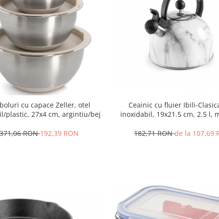
Ceainic cu fluier Ibili-Clasic
 boluri cu capace Zeller, otel
inoxidabil, 19x21.5 cm, 2.5 l
l/plastic, 27x4 cm, argintiu/bej
182,71 RON
de la 107,69
.371,06 RON
192,39 RON