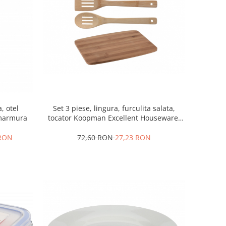
a, otel
Set 3 piese, lingura, furculita salata,
, marmura
tocator Koopman Excellent Houseware,
bambus, maro
 RON
72,60 RON
27,23 RON