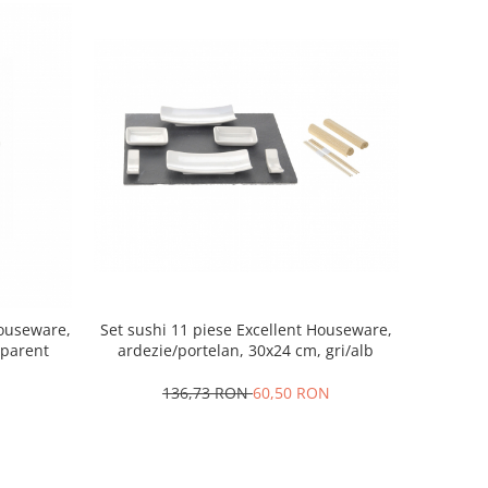
Set sushi 11 piese Excellent Houseware,
Houseware,
ardezie/portelan, 30x24 cm, gri/alb
sparent
136,73 RON
60,50 RON