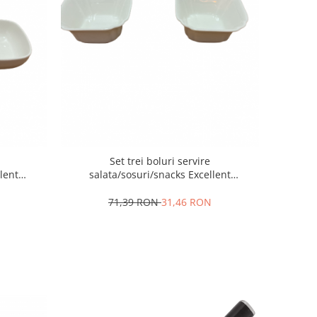
Set trei boluri servire
lent
salata/sosuri/snacks Excellent
m, alb
Houseware, portelan, 9.5x4.5 cm, alb
71,39 RON
31,46 RON