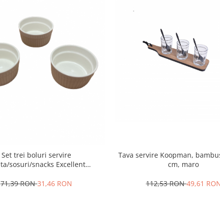
Set trei boluri servire
Tava servire Koopman, bambus
ata/sosuri/snacks Excellent
cm, maro
are, portelan, 10x4.5 cm, alb
71,39 RON
31,46 RON
112,53 RON
49,61 RO