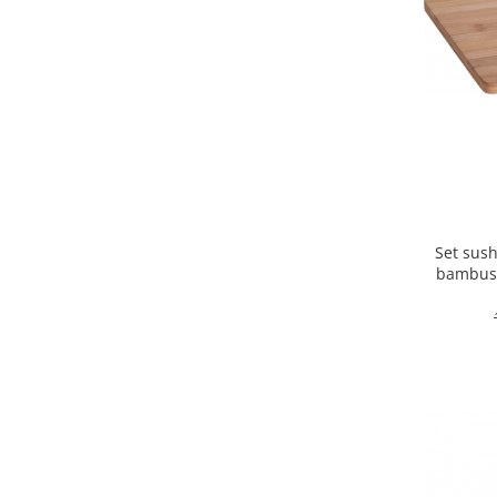
Oale si cratite
Tavi copt
Tigai
Vesela si tacamuri
Boluri
Farfurii
Scurgatoare vase
Seturi de tacamuri
Set sush
Suporturi pentru tacamuri
bambus/
Cani
Cesti
Pahare
Scrumiere
Seturi vesela
Suporturi farfurii
Suporturi pahare, cesti, cani
Untiere