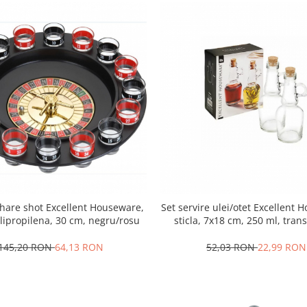
ahare shot Excellent Houseware,
Set servire ulei/otet Excellent 
olipropilena, 30 cm, negru/rosu
sticla, 7x18 cm, 250 ml, tran
145,20 RON
64,13 RON
52,03 RON
22,99 RON