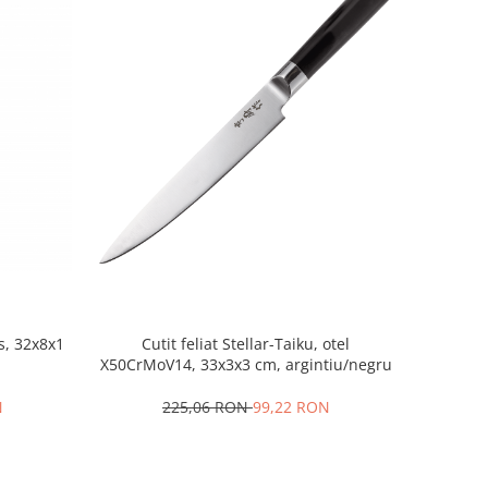
, 32x8x1
Cutit feliat Stellar-Taiku, otel
X50CrMoV14, 33x3x3 cm, argintiu/negru
N
225,06 RON
99,22 RON