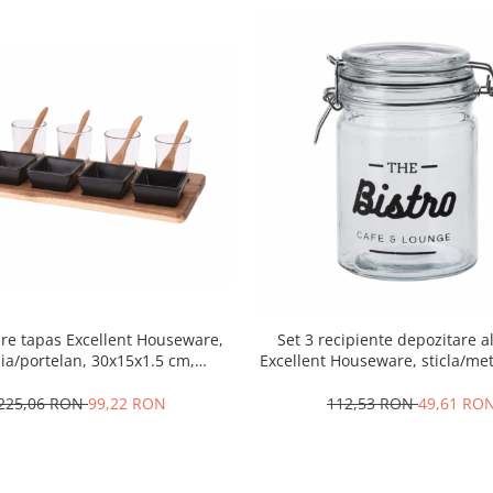
ire tapas Excellent Houseware,
Set 3 recipiente depozitare 
ia/portelan, 30x15x1.5 cm,
Excellent Houseware, sticla/met
maro/negru
cm, 750 ml, transparen
225,06 RON
99,22 RON
112,53 RON
49,61 RO