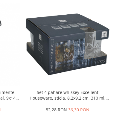
alimente
Set 4 pahare whiskey Excellent
al, 9x14.5
Houseware, sticla, 8.2x9.2 cm, 310 ml,
t
transparent
N
82,28 RON
36,30 RON