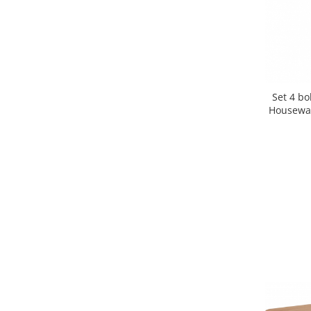
Strecuratori
Tocatoare de bucatarie
Adaptor plita
Aprinzatoare aragaz
Arzatoare
Set 4 bo
Cantare de bucatarie
Housewar
Dispesere detergent
Mixere
Odorizant frigider
Pensule bucatarie
Prosoape bucatarie
Seturi cutite
Ustensile de masurat
Ustensile fragezire carne
Ustensile gatire la aburi
Vase pentru gatit
Capace pentru vase