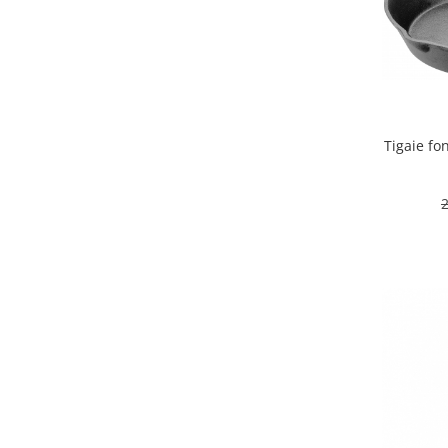
Obiecte mobilier
Accesorii mobilier
Dulapuri
Etajere
Rafturi
Ustensile pentru gatit
Tigaie fo
Ascutitori cutite
Cutite
Decojitoare fructe si legume
Foarfece alimentare
Mojare
Perii si bureti
Polonice, clesti, spatule, linguri
Prese, tocatoare si feliatoare
alimente
Razatori
Seturi ustensile bucatarie
Site